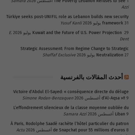
1 أغسطس 2026
The Poverty Lebanon Refuses to See
Samara
Azzi
Türkiye seeks post-UNIFIL role as Lebanon builds new security
31 يوليو 2026
framework
Yusuf Kanli
29 يوليو 2026
Kuwait and the Future of U.S. Power Projection
E.
Dent
Strategic Assessment: From Regime Change to Strategic
27 يوليو 2026
Neutralization
Shaffaf Exclusive
أحدث المقالات بالفرنسية
Victoire d’Abdul El-Sayed: « conséquence directe du déluge
9 أغسطس 2026
d’Al-Aqsa »!!
Simone Rodan-Benzaquen
L’effondrement silencieux de la classe moyenne oubliée du
9 أغسطس 2026
Liban
Samara Azzi
À Paris, Rodolphe Saadé rachète l’hôtel particulier du patron
8 أغسطس 2026
de Snapchat pour 55 millions d’euros
Actu