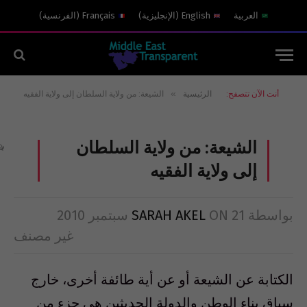
العربية
English
(
الإنجليزية
)
Français
(
الفرنسية
)
»
أنت الآن تتصفح:
الرئيسية
الشيعة: من ولاية السلطان إلى ولاية الفقيه
الشيعة: من ولاية السلطان
إلى ولاية الفقيه
بواسطة
21 سبتمبر 2010
ON
SARAH AKEL
غير مصنف
الكتابة عن الشيعة أو عن أية طائفة أخرى، خارج
سياق بناء الوطن والدولة الحديثين هي جزء من