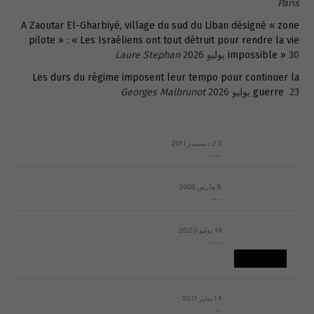
Paris
A Zaoutar El-Gharbiyé, village du sud du Liban désigné « zone
pilote » : « Les Israéliens ont tout détruit pour rendre la vie
30 يوليو 2026
impossible »
Laure Stephan
Les durs du régime imposent leur tempo pour continuer la
23 يوليو 2026
guerre
Georges Malbrunot
23 ديسمبر 2011
عائلة المهندس طارق الربعة: أين دولة القانون والموسسات؟
8 مارس 2008
رسالة مفتوحة لقداسة البابا شنوده الثالث
19 يوليو 2023
إشكاليات التقويم الهجري، وهل يجدي هذا التقويم أيُ نفع؟
14 يناير 2011
ماذا يحدث في ليبيا اليوم الجمعة؟