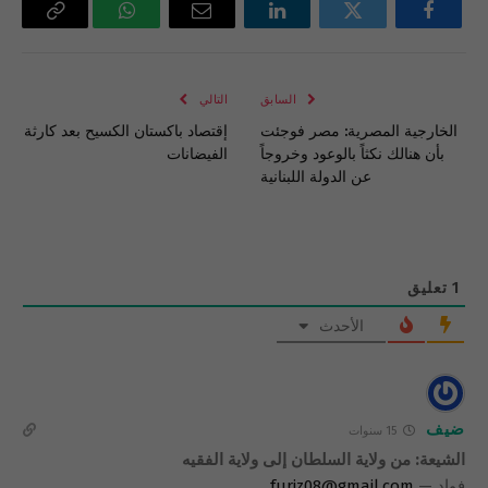
فيسبوك
تويتر
لينكدإن
البريد
واتساب
Copy
الإلكتروني
Link
السابق
التالي
الخارجية المصرية: مصر فوجئت
إقتصاد باكستان الكسيح بعد كارثة
بأن هنالك نكثاً بالوعود وخروجاً
الفيضانات
عن الدولة اللبنانية
1
تعليق
الأحدث
ضيف
15 سنوات
الشيعة: من ولاية السلطان إلى ولاية الفقيه
فواد —
furiz08@gmail.com