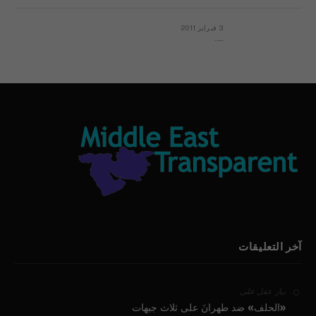
3 فبراير 2011
بيان الأقباط وحتمية التغيير ودعوة للتوقيع
آخر التعليقات
على
بيار عقل
«الحلف» ضد طهرانَ على ثلاث جبهات