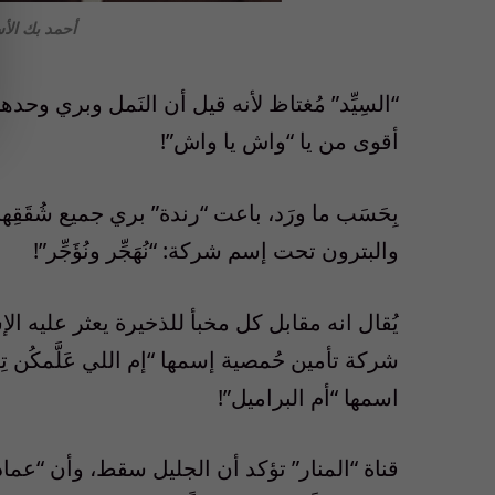
أحمد بك الأ
“السِيِّد” مُغتاظ لأنه قيل أن النَمل وبري وحده
أقوى من يا “واش يا واش”!
بِحَسَب ما ورَد، باعت “رندة” بري جميع شُقَ
والبترون تحت إسم شركة: “نُهَجِّر ونُؤَجِّر”!
يُقال انه مقابل كل مخبأ للذخيرة يعثر عليه 
شركة تأمين حُمصية إسمها “إم اللي عَلَّمكُن تِ
اسمها “أم البراميل”!
قناة “المنار” تؤكد أن الجليل سقط، وأن “عماد