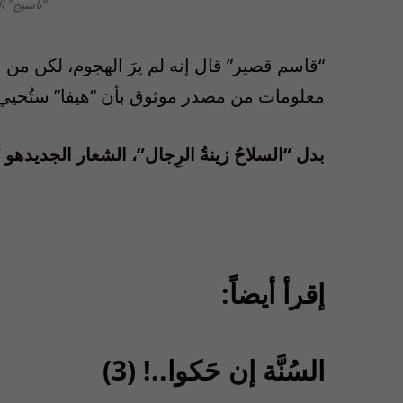
“باسيج” ا
“قاسم قصير” قال إنه لم يرَ الهجوم، لكن من
معلومات من مصدر موثوق بأن “هيفا” ستُحيي حفل
بدل “السلاحُ زينةُ الرِجال”، الشعار الجديدهو ” 
إقرأ أيضاً:
السُنَّة إن حَكوا..! (3)