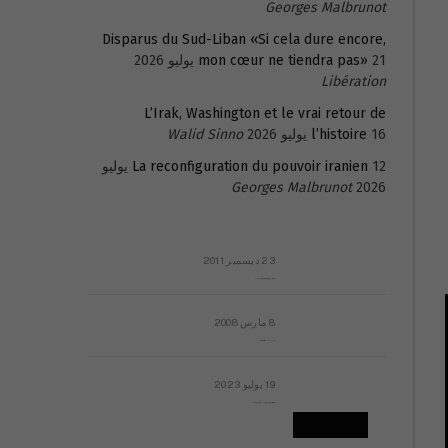
Georges Malbrunot
Disparus du Sud-Liban «Si cela dure encore,
21 يوليو 2026
mon cœur ne tiendra pas»
Libération
L’Irak, Washington et le vrai retour de
16 يوليو 2026
l’histoire
Walid Sinno
La reconfiguration du pouvoir iranien
12 يوليو
Georges Malbrunot
2026
23 ديسمبر 2011
عائلة المهندس طارق الربعة: أين دولة القانون والموسسات؟
8 مارس 2008
رسالة مفتوحة لقداسة البابا شنوده الثالث
19 يوليو 2023
إشكاليات التقويم الهجري، وهل يجدي هذا التقويم أيُ نفع؟