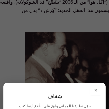
ّأصبح “النَفق” أصغر على “السِيِّد” لأنه زاد وزناً (“أكل هوا” من الـ 2006 “بينَصِّح” قد الشوكولاته)، وأقنعه
بري أنه إذا توغل اكثر سوف يكتشف الغاز، و يسمون هذا الحقل الجديد: “كِرش ١” بدل من
×
شفاف
حمّل تطبيقنا المجاني وابقَ على اطّلاع أينما كنت.