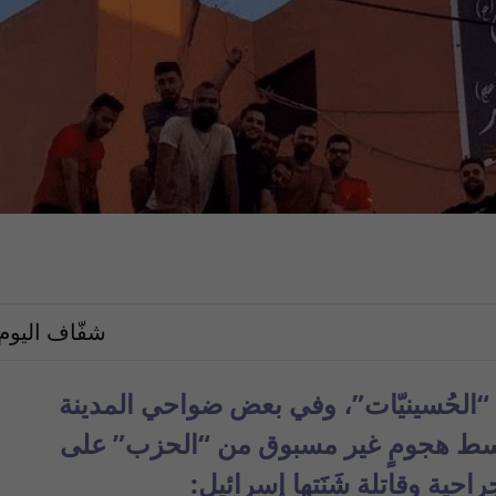
شفّاف اليوم
 “الحُسينيّات”، وفي بعض ضواحي المدينة
، وسط هجومٍ غير مسبوق من “الحزب” على
 وقاتلة شَنََتها إسرائيل: