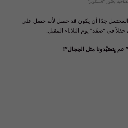
لضاحية يحبّون “السكوتر”
 المحتمل جدًا أن يكون قد حصل لأنه حصل على
اً في “صَفَد” يوم الثلاثاء المقبل.
عم يِتصَيَّدونا مثل الحِجال”!