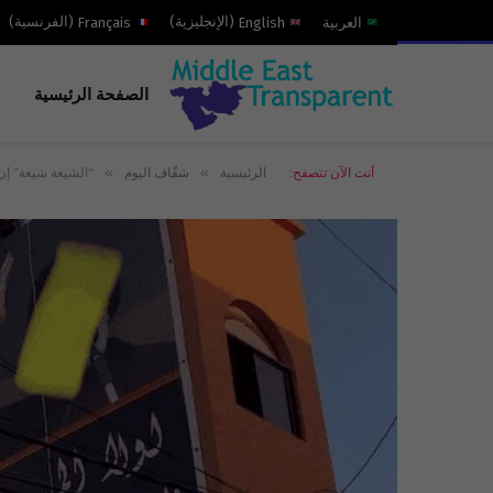
العربية
English
(
الإنجليزية
)
Français
(
الفرنسية
)
الصفحة الرئيسية
»
»
أنت الآن تتصفح:
الرئيسية
شفّاف اليوم
“الشيعة شيعة” إن حَ