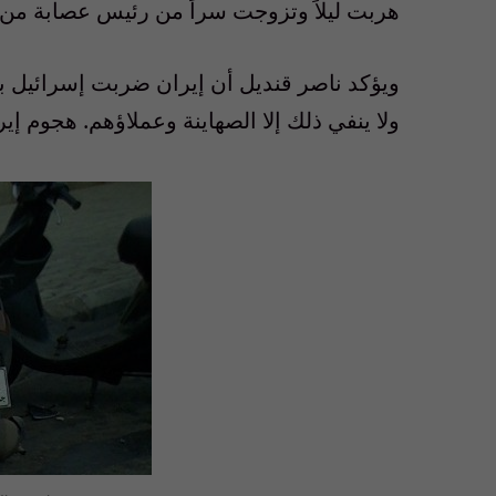
هربت ليلاً وتزوجت سراً من رئيس عصابة من”
ويؤكد ناصر قنديل أن إيران ضربت إسرائيل با
ولا ينفي ذلك إلا الصهاينة وعملاؤهم. هجوم إي