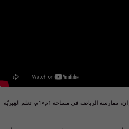
روتين نصرالله اليومي: انتظار اتصال من طهران، ممارسة الرياضة في مساحة 1م×1م، تعلم العِبريّة