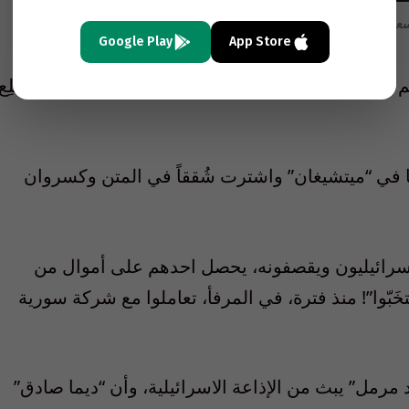
سعد مع الرئيس فؤاد شهاب
Google Play
App Store
م يُحتمل أن ينجوا بعد أي هجوم نووي! “وَرَاك وَرَاك” طُلِع
قِها في “ميتشيغان” واشترت شُققاً في المتن وكسروان
الإسرائيليون ويقصفونه، يحصل احدهم على أموال من
تخَبّوا”! منذ فترة، في المرفأ، تعاملوا مع شركة سورية
 مرمل” يبث من الإذاعة الاسرائيلية، وأن “ديما صادق”