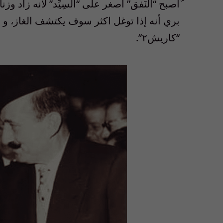
“كاريش٢”.