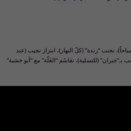
ين بري اليومي: التحدث مع “عاموس” (8 صباحاُ)، تجنب “رندة” (كلّ النهار)، ابتزاز نجيب (عند
 بـ”جبران” (للتسلية)، تقاسُم “الغَلّة” مع “أبو خشبة”