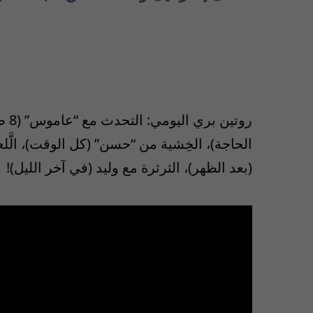
روت
الحاجة)، الخِشية من “حسن” (كل الوقت)، الَّلعب
(بعد الظهر)، الثرثرة مع وليد (في آخر الليل)!