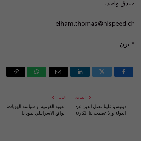
خندق واحد.
elham.thomas@hispeed.ch
* برن
فيسبوك
تويتر
لينكدإن
البريد
واتساب
Copy
الإلكتروني
Link
السابق
التالي
أدونيس: علينا فصل الدين عن
الهوية القومية أو سياسة الهويات:
الدولة وإلا عصفت بنا الكارثة
الواقع الاسرائيلي نموذجا