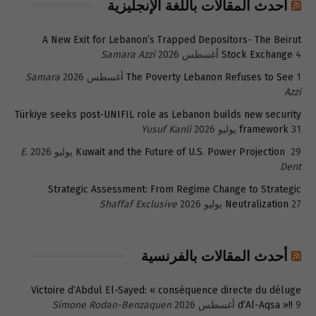
أحدث المقالات باللغة الإنجليزية
A New Exit for Lebanon’s Trapped Depositors- The Beirut
4 أغسطس 2026
Stock Exchange
Samara Azzi
1 أغسطس 2026
The Poverty Lebanon Refuses to See
Samara
Azzi
Türkiye seeks post-UNIFIL role as Lebanon builds new security
31 يوليو 2026
framework
Yusuf Kanli
29 يوليو 2026
Kuwait and the Future of U.S. Power Projection
E.
Dent
Strategic Assessment: From Regime Change to Strategic
27 يوليو 2026
Neutralization
Shaffaf Exclusive
أحدث المقالات بالفرنسية
Victoire d’Abdul El-Sayed: « conséquence directe du déluge
9 أغسطس 2026
d’Al-Aqsa »!!
Simone Rodan-Benzaquen