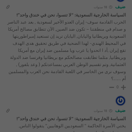
ضيف
18 سنوات
السياسة الخارجية السعودية: “لا تنسوا، نحن في خندق واحد”!
الحرب القادمة سوف- إيران العدو الأخير لسعودية , بعد عبد الناصر
و صدام في منطقتنا – تكون ضد الصين, الآن تتطابق مصالح أمريكا
السعودية وبريطانيا واليابان, اليابان تريد إن تستعيد إمبراطوريتها
في المحيط الهندي- لهدا الضحية في طريق تحقيق هدى الهدف
تقع إيران ,أد ا اتحدوا يا عرب ويا مسلمين ضد إيران مع أمريكا
وبريطانيا, مثلما تطابقت مصالحكم مع بريطانيا وفرنسا ضد الدولة
العثمانية, وتم تقسيم الوطن العربي بمساعدتكم ( وعد بلفور) ,
وسوف نرى من الخاسر في اللعبة القادمة نحن العرب والمسلمين
أم …….؟
0
ضيف
18 سنوات
السياسة الخارجية السعودية: “لا تنسوا، نحن في خندق واحد”!
يختي الأسرة الحاكمة ” السعوديين الوهابيين” يتقولوا الناس,