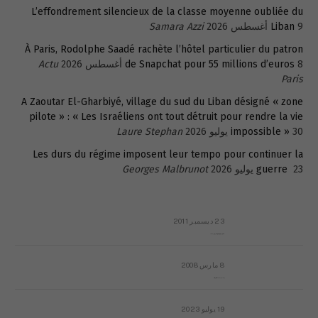
L’effondrement silencieux de la classe moyenne oubliée du
9 أغسطس 2026
Liban
Samara Azzi
À Paris, Rodolphe Saadé rachète l’hôtel particulier du patron
8 أغسطس 2026
de Snapchat pour 55 millions d’euros
Actu
Paris
A Zaoutar El-Gharbiyé, village du sud du Liban désigné « zone
pilote » : « Les Israéliens ont tout détruit pour rendre la vie
30 يوليو 2026
impossible »
Laure Stephan
Les durs du régime imposent leur tempo pour continuer la
23 يوليو 2026
guerre
Georges Malbrunot
23 ديسمبر 2011
عائلة المهندس طارق الربعة: أين دولة القانون والموسسات؟
8 مارس 2008
رسالة مفتوحة لقداسة البابا شنوده الثالث
19 يوليو 2023