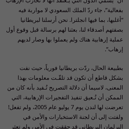
أن “يسمّي الدول التي يُـعتقد أنها لا تحارب الإرهاب
بفعالية”، جاء ردّ الملك السعودي لا مواربة فيه
“أغلبها، بما فيها انجلترا. نحن أرسلنا لبريطانيا
بصفتهم أصدقاء لنا، بعثنا لهم برسالة قبل وقوع أول
عملية إرهابية هناك ولم يعملوا بها وصار لديهم
إرهاب”.
بطبيعة الحال، ردّت بريطانيا فورياً، حيث نفت
بشكل قاطع أن تكون قد تلقّـت معلومات بهذا
المعنى، لاسيما أن دلالة التصريح تُـفيد بأنه كان من
الممكن أن تُـعيق تنفيذ التفجيرات الإرهابية، التي
تعرضت لها لندن يوم 7 يوليو عام 2005، ولم تفعل!
ولفتت إلى أن لجنة الاستخبارات والأمن في
البرلمان البريطاني قد حققت في الأمر، ولم تعثر