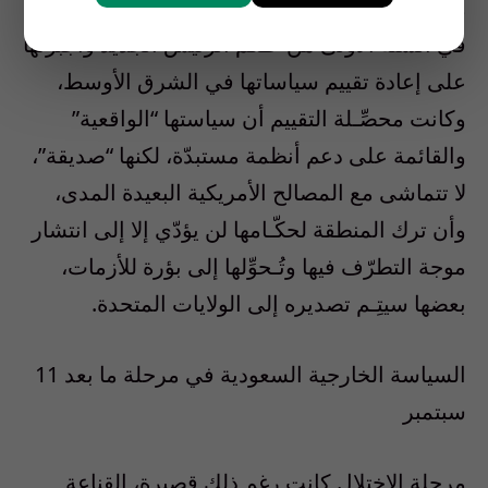
والانعزال عن الشأن الدولي، الذي شاب مواقفها
في السنة الأولى من حُـكم الرئيس الجديد وأجبرتها
على إعادة تقييم سياساتها في الشرق الأوسط،
وكانت محصِّـلة التقييم أن سياستها “الواقعية”
والقائمة على دعم أنظمة مستبدّة، لكنها “صديقة”،
لا تتماشى مع المصالح الأمريكية البعيدة المدى،
وأن ترك المنطقة لحكّـامها لن يؤدّي إلا إلى انتشار
موجة التطرّف فيها وتُـحوِّلها إلى بؤرة للأزمات،
بعضها سيتِـم تصديره إلى الولايات المتحدة.
السياسة الخارجية السعودية في مرحلة ما بعد 11
سبتمبر
مرحلة الاختلال كانت رغم ذلك قصيرة، القناعة