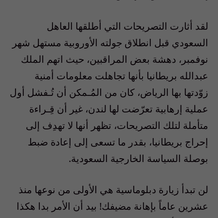
لقد أثارت التصريحات التي أطلقها العاهل
السعودي قبل انطلاق جولته الأوروبية مستهل شهر
نوفمبر، دهشة بعض المراقبين، حيث اتهم الملك
عبدالله بريطانيا بأنها تجاهلت معلومات أمنية
زوّدتها بها الرياض، كان من المُـمكن أن تُـفشل أول
عملية إرهابية تعرّضت لها لندن، غير أن قِـراءة
متأملة لتلك التصريحات، تظهر أنها لا تهدِف إلى
إحراج بريطانيا، بقدر ما تسعى إلى إعادة ضبط
بوصلة السياسة الخارجية السعودية.
لن تبدأ زيارة دبلوماسية هي الأولى من نوعها منذ
عشرين عاماً بإهانة مضيفك! بيد أن الأمر بدا هكذا