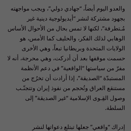
والعدو اليوم أيضاً، “جهادي دولي”، ويجب مواجهته
بجهود مشتركة لنشر “أيديولوجية دينية غير
مُـتطرفة”، لكنها لا تمس بحال من الأحوال الأساس
الوهابي لذلك الفكر، والحليف كما الأمس، هو
الولايات المتحدة وبريطانيا تبعاً، وهي الأخرى
حسمت موقفها بعد أن أدركت، وهي محرجة، أنه لا
مفرّ من سياستها “الواقعية” في دعم الأنظمة
المستبدّة “الصديقة”، إذا أرادت أن تخرُج من
مستنقع العراق وتُحجم من نفوذ إيران وتتجنّـب
وصول القِـوى الإسلامية “غير الصديقة” إلى
السلطة.
إدراك “واقعي” جعلها تبتلع دعواتها لنشر