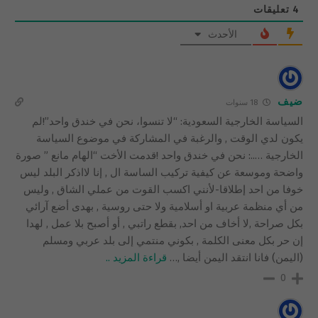
4
تعليقات
الأحدث
ضيف
18 سنوات
السياسة الخارجية السعودية: “لا تنسوا، نحن في خندق واحد”!لم
يكون لدي الوقت , والرغبة في المشاركة في موضوع السياسة
الخارجية …..: نحن في خندق واحد !قدمت الأخت “الهام مانع ” صورة
واضحة وموسعة عن كيفية تركيب الساسة ال , إنا لااذكر البلد ليس
خوفا من احد إطلاقا-لأنني اكسب القوت من عملي الشاق , وليس
من أي منظمة عربية او أسلامية ولا حتى روسية , بهدى أضع آرائي
بكل صراحة ,لا أخاف من احد, بقطع راتبي , أو أصبح بلا عمل , لهدا
إن حر بكل معنى الكلمة , بكوني منتمي إلى بلد عربي ومسلم
(اليمن) فانا انتقد اليمن أيضا ,
…
قراءة المزيد ..
0