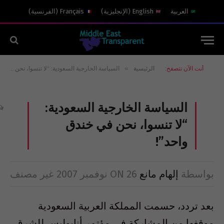
العربية
English
(
الإنجليزية
)
Français
(
الفرنسية
)
»
أنت الآن تتصفح:
الرئيسية
السياسة الخارجية السعودية: “لا تنسوا، نحن في خندق واحد”!
السياسة الخارجية السعودية:
“لا تنسوا، نحن في خندق
واحد”!
بواسطة
إلهام مانع
26 نوفمبر 2007
ON
غير مصنف
بعد تردد، حسمت المملكة العربية السعودية
موقفها من المشاركة في مؤتمر أنابوليس للشرق