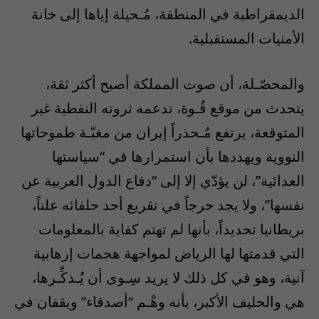
الديمقراطية في المنطقة، مُـحيلة إياها إلى خانة
الأمنيات المستقبلية.
والمحصّـلة، أن صوت المملكة أصبح أكثر ثقة،
يتحدث من موقع قُـوة، تدعمه ثروته النفطية غير
المتوقعة، يرتفع مُـحذراً إيران من مغبّـة طموحاتها
النووية ويهددها بأن استمرارها في “سياستها
العدائية”، لن يؤدّي إلا إلى “دفاع الدول العربية عن
نفسها”، ولا يجد حرجاً في تقريع أحد حلفائه علناً،
بريطانيا تحديداً، بأنها لم تهتم كفاية بالمعلومات
التي قدمتها لها الرياض لمواجهة هجمات إرهابية
آنية، وهو في كل ذلك لا يريد سِـوى أن يُـذكِّـرها،
هي والحليف الأكبر، بأنه وهْـم “أصدقاء” ويقفان في