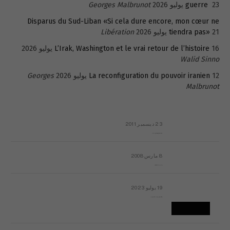
23 يوليو 2026
guerre
Georges Malbrunot
Disparus du Sud-Liban «Si cela dure encore, mon cœur ne
21 يوليو 2026
tiendra pas»
Libération
16 يوليو 2026
L’Irak, Washington et le vrai retour de l’histoire
Walid Sinno
12 يوليو 2026
La reconfiguration du pouvoir iranien
Georges
Malbrunot
23 ديسمبر 2011
عائلة المهندس طارق الربعة: أين دولة القانون والموسسات؟
8 مارس 2008
رسالة مفتوحة لقداسة البابا شنوده الثالث
19 يوليو 2023
إشكاليات التقويم الهجري، وهل يجدي هذا التقويم أيُ نفع؟