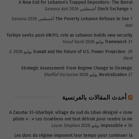
A New Exit for Lebanon’s Trapped Depositors- The Beirut
4 أغسطس 2026
Stock Exchange
Samara Azzi
1 أغسطس 2026
The Poverty Lebanon Refuses to See
Samara
Azzi
Türkiye seeks post-UNIFIL role as Lebanon builds new security
31 يوليو 2026
framework
Yusuf Kanli
29 يوليو 2026
Kuwait and the Future of U.S. Power Projection
E.
Dent
Strategic Assessment: From Regime Change to Strategic
27 يوليو 2026
Neutralization
Shaffaf Exclusive
أحدث المقالات بالفرنسية
A Zaoutar El-Gharbiyé, village du sud du Liban désigné « zone
pilote » : « Les Israéliens ont tout détruit pour rendre la vie
30 يوليو 2026
impossible »
Laure Stephan
Les durs du régime imposent leur tempo pour continuer la