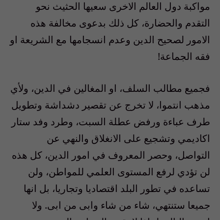
مواكبة دول العالم الاخرى سعيها الحثيث نحو
التقدم والحضارة، كل ذلك بدعوى مخالفة هذه
الامور لصحيح الدين وعدم انسجامها مع الشريعة او
فقه الجماعة!
فجميع مطالب السلف، او المغالين في الدين، ولأي
مذهب انتموا، لا تخرج عن تقصير دشداشة وتطويل
طرف عباءة ورفض عطلة السبت، وطرد وفد ستار
اكاديمي وتشجيع على الانغلاق والنهي عن
التواصل، وحصر المعروف في امور الدين، كل هذه
لن تؤدي لرفع المستوى العلمي للمواطن، ولن
تساعده في تطور البلد اقتصاديا وتجاريا، بل انها
جميعا ستنتهي، شاء من شاء وابى من ابى. ولا