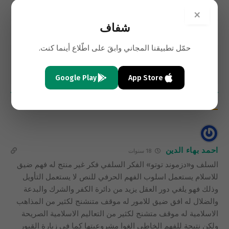
السابق
التالي
×
لماذا أحجم نصر الله عن إعلان
العمل عبر الأمة وليس
شفاف
الجمهورية الإسلامية في لبنان؟
الدولة(١-٣)
حمّل تطبيقنا المجاني وابقَ على اطّلاع أينما كنت.
Google Play
App Store
1
تعليق
الأحدث
احمد بهاء الدين
18 سنوات
السلف و«دزموند توتو» الفكر السلفي فكر غير منتج له فهم ضيق
للاسلام يستعمل اسلوب الفهم الحرفي للنص لا يستعمل التأويل
وذلك فهو يلغي دور العقل يزيد من دائرة الكفر والشرك والبدعة
والضلال له افق ضيق للامور له موقف متنشنج لكثير من المذاهب
الاسلامية له موقف متشنج لكثير من التعاليم الاسلامية الصريحة
ولكن نتيجة للفهم الخاطى الغوا مشروعيتها كما في زيارة القبور