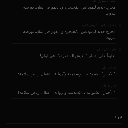
على
سمارة القزي
مخرج جديد للمودعين المُحتجزة ودائعهم في لبنان: بورصة
بيروت
على
فضيل حمّود - باريس
مخرج جديد للمودعين المُحتجزة ودائعهم في لبنان: بورصة
بيروت
على
بيار عقل
تعليقاً على شعار “العيش المشترك”.. في لبنان!
على
قارىء
“الأخبار” الشيوعية ـ الإسلامية و”رواية” اعتقال رياض سلامة!
على
قارىء
“الأخبار” الشيوعية ـ الإسلامية و”رواية” اعتقال رياض سلامة!
تبرع