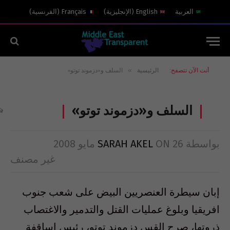
العربية
English
(
الإنجليزية
)
Français
(
الفرنسية
)
»
أنت الآن تتصفح:
الرئيسية
السلف و«دزموند توتو»
السلف و«دزموند توتو»
بواسطة
26 مايو 2008
ON
SARAH AKEL
غير مصنف
إبان سيطرة العنصريين البيض على شعب جنوب
افريقيا وبلوغ عمليات القتل والتدمير والاغتصاب
ذروتها، صرح القس دزموند توتو، رئيس اساقفة