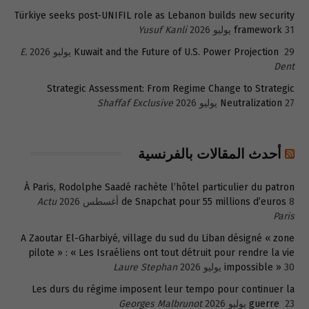
Türkiye seeks post-UNIFIL role as Lebanon builds new security
31 يوليو 2026
framework
Yusuf Kanli
29 يوليو 2026
Kuwait and the Future of U.S. Power Projection
E.
Dent
Strategic Assessment: From Regime Change to Strategic
27 يوليو 2026
Neutralization
Shaffaf Exclusive
أحدث المقالات بالفرنسية
À Paris, Rodolphe Saadé rachète l’hôtel particulier du patron
8 أغسطس 2026
de Snapchat pour 55 millions d’euros
Actu
Paris
A Zaoutar El-Gharbiyé, village du sud du Liban désigné « zone
pilote » : « Les Israéliens ont tout détruit pour rendre la vie
30 يوليو 2026
impossible »
Laure Stephan
Les durs du régime imposent leur tempo pour continuer la
23 يوليو 2026
guerre
Georges Malbrunot