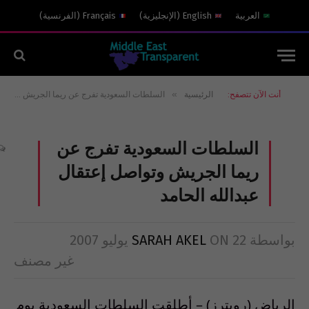
العربية
English
(
الإنجليزية
)
Français
(
الفرنسية
)
»
أنت الآن تتصفح:
الرئيسية
السلطات السعودية تفرج عن ريما الجريش وتواصل إعتقال عبدالله الحامد
السلطات السعودية تفرج عن
ريما الجريش وتواصل إعتقال
عبدالله الحامد
بواسطة
22 يوليو 2007
ON
SARAH AKEL
غير مصنف
الرياض (رويترز) – أطلقت السلطات السعودية يوم