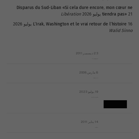
Disparus du Sud-Liban «Si cela dure encore, mon cœur ne
21 يوليو 2026
tiendra pas»
Libération
16 يوليو 2026
L’Irak, Washington et le vrai retour de l’histoire
Walid Sinno
23 ديسمبر 2011
عائلة المهندس طارق الربعة: أين دولة القانون والموسسات؟
8 مارس 2008
رسالة مفتوحة لقداسة البابا شنوده الثالث
19 يوليو 2023
إشكاليات التقويم الهجري، وهل يجدي هذا التقويم أيُ نفع؟
14 يناير 2011
ماذا يحدث في ليبيا اليوم الجمعة؟