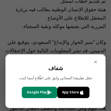
تم تقديم خطاب لممثل
هيئة حقوق الإنسان الوطنية يطالب فيه بزيارة
المعتقل للإطلاع على الأوضاع
المزرية التي يعيشها موكله وبقية السجناء.
وكان “منبر الحوار والإبداع” السعودي، بتوقيع علي
الدميني، قد نشر المعلومات التالية حول الإعتقالات
:
×
شفاف
إعتقال د. عبد الله الحامد، و عيسى الحامد و ريما
حمّل تطبيقنا المجاني وابقَ على اطّلاع أينما كنت.
الجريش
Google Play
App Store
في خبر مؤكد تلقيناه من مصادر موثوقة تم صباح
هذا اليوم وفي السادسة والنصف اعتقال الدكتور