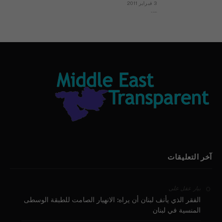
3 فبراير 2011
بيان الأقباط وحتمية التغيير ودعوة للتوقيع
آخر التعليقات
على
بيار عقل
الفقر الذي يأنف لبنان أن يراه: الانهيار الصامت للطبقة الوسطى
المنسية في لبنان