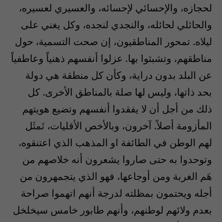
لحجازه، والإحسائي لإحسائه، والعسيري لعسيره،
والحائلي لحائله، والنجدي لنجده، وكل يغني على
ليلاه. تمحور المناطقيون، إن صحت التسمية، حول
مناطقهم، وتشبثوا بها. عزلوا أنفسهم ذهنياً وعاطفياً
عن البلد بدون دراية، وكأن كل منطقة هي دولة
بحد ذاتها، وليس لها صلة بالمناطق الأخرى. كل
ذلك من أجل أن لا يفقدوا أنفسهم وتضيع هويتهم
المأزومة أصلاً. آخرون، وبالأخص الأقليات، تَمثَل
لهم الوطن في الطائفة او المذهب الذي اعتنقوه،
وتوحدوا به حتى صاروا يشعرون أنه خلاصهم من
هَم الغربة ومن أوجاعها، فهو الذي يتجمهرون من
أجله ويحتمون بمظلته لدرجة أنهم اتهموا صراحة
بعدم ولائهم لوطنهم، وأنهم طابور خامس سيخلخل