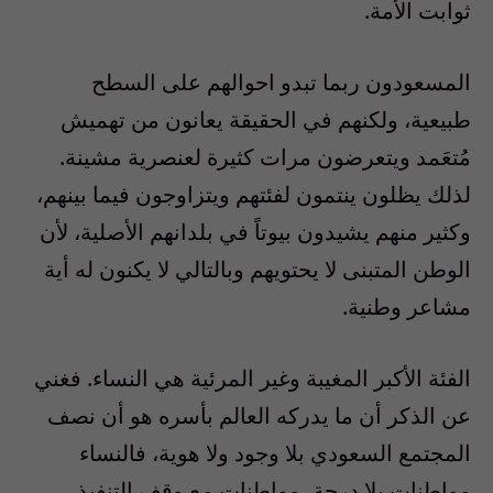
ثوابت الأمة.
المسعودون ربما تبدو احوالهم على السطح
طبيعية، ولكنهم في الحقيقة يعانون من تهميش
مُتعَمد ويتعرضون مرات كثيرة لعنصرية مشينة.
لذلك يظلون ينتمون لفئتهم ويتزاوجون فيما بينهم،
وكثير منهم يشيدون بيوتاً في بلدانهم الأصلية، لأن
الوطن المتبنى لا يحتويهم وبالتالي لا يكنون له أية
مشاعر وطنية.
الفئة الأكبر المغيبة وغير المرئية هي النساء. فغني
عن الذكر أن ما يدركه العالم بأسره هو أن نصف
المجتمع السعودي بلا وجود ولا هوية، فالنساء
مواطنات بلا درجة، مواطنات مع وقف التنفيذ،