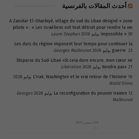
أحدث المقالات بالفرنسية
A Zaoutar El-Gharbiyé, village du sud du Liban désigné « zone
pilote » : « Les Israéliens ont tout détruit pour rendre la vie
30 يوليو 2026
impossible »
Laure Stephan
Les durs du régime imposent leur tempo pour continuer la
23 يوليو 2026
guerre
Georges Malbrunot
Disparus du Sud-Liban «Si cela dure encore, mon cœur ne
21 يوليو 2026
tiendra pas»
Libération
16 يوليو 2026
L’Irak, Washington et le vrai retour de l’histoire
Walid Sinno
12 يوليو 2026
La reconfiguration du pouvoir iranien
Georges
Malbrunot
23 ديسمبر 2011
عائلة المهندس طارق الربعة: أين دولة القانون والموسسات؟