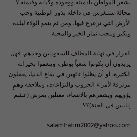
يشعر المواطن بآدميته ووجوده وكيأنه وقيمته لا
محالة ستنغرس في داخله بذور الوطنية وحب
الأرض التي ترعرع فيها، ومن ثم ينمو الولاء لبلده
ويكبر وينجب ثمار الخير والمحبة.
القرار في نهاية المطاف للسعوديين وحدهم. فهل
يريدون أن يكونوا شعباً بوطن، وينعموا بخيراته
الكثيرة، أو أن يظلوا تائهين في بقاع الدنيا، يعملون
مرتزقة لأمراء الحروب والنزاعات، وملاحقة وهمٍ
يؤويهم ويشعرهم بالانتماء، معتلين بمرض (عشم
إبليس في الجنة)؟؟
salamhatim2002@yahoo.com