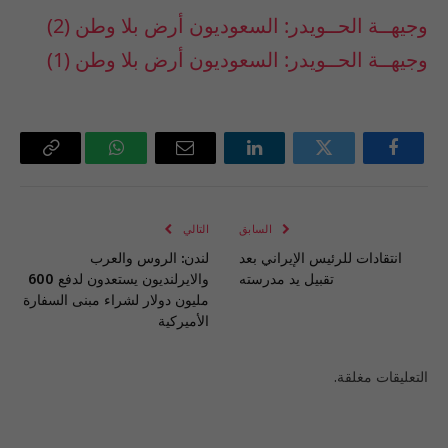
وجيهــة الحــويدر: السعوديون أرض بلا وطن (2)
وجيهــة الحــويدر: السعوديون أرض بلا وطن (1)
فيسبوك
تويتر
لينكدإن
البريد
واتساب
Copy
الإلكتروني
Link
السابق
التالي
انتقادات للرئيس الإيراني بعد
لندن: الروس والعرب
تقبيل يد مدرسته
والايرلنديون يستعدون لدفع 600
مليون دولار لشراء مبنى السفارة
الأميركية
التعليقات مغلقة.