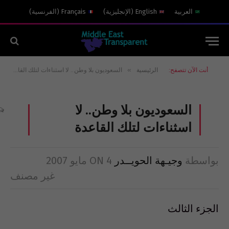
العربية
English
(
الإنجليزية
)
Français
(
الفرنسية
)
»
أنت الآن تتصفح:
الرئيسية
السعوديون بلا وطن.. لا اسثناءات لتلك القاعدة
السعوديون بلا وطن.. لا
اسثناءات لتلك القاعدة
بواسطة
وجيـهة الحويــدر
4 مايو 2007
ON
غير مصنف
الجزء الثالث