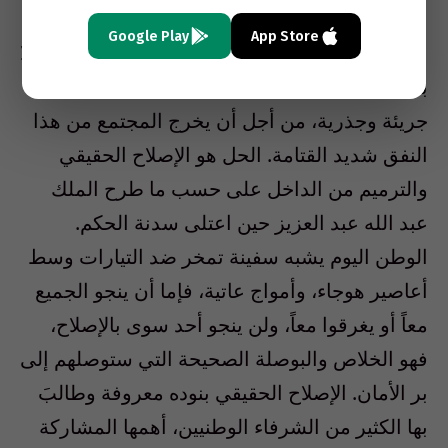
Google Play
App Store
الحالة التي يعيشها الشعب السعودي صعبة جداً، ولا
بد من حلول لها وبعض هذه الحلول يجب أن تكون
جريئة وجذرية، من أجل أن يخرج المجتمع من هذا
النفق شديد القتامة. الحل هو الإصلاح الحقيقي
والترميم من الداخل على حسب ما طرح الملك
عبد الله عبد العزيز حين اعتلى سدنة الحكم.
الوطن اليوم يشبه سفينة تمخر ضد التيارات وسط
أعاصير هوجاء، وأمواج عاتية، فإما أن ينجو الجميع
معاً أو يغرقوا معاً، ولن ينجو أحد سوى بالإصلاح،
فهو الخلاص والبوصلة الصحيحة التي ستوصلهم إلى
بر الأمان. الإصلاح الحقيقي بنوده معروفة وطالبَ
بها الكثير من الشرفاء الوطنيين، أهمها المشاركة