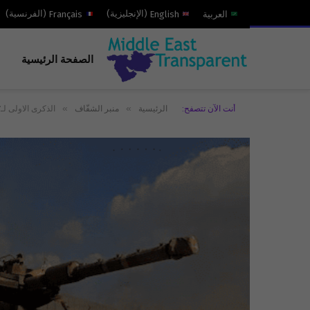
العربية
English
(
الإنجليزية
)
Français
(
الفرنسية
)
الصفحة الرئيسية
»
»
أنت الآن تتصفح:
الرئيسية
منبر الشفّاف
الذكرى الاولى لـ7 اكتوبر: كيف خسر “مِحور الممانعة”؟