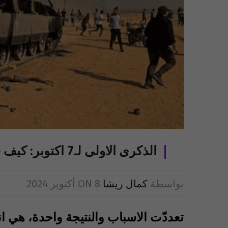
الذكرى الاولى لـ7 اكتوبر: كيف خسر “مِحور الممانعة”؟
بواسطة
كمال ريشا
8 أكتوبر 2024
ON
تعددّت الاسباب والنتيجة واحدة، هي ان