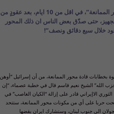
ما يثير التساؤل هو اسباب انهيار “محور الممانعة”، في اقل من 10 ايام، بعد عقودٍ من
تجهيز، حتى صدّق بعض الناس ان ذلك المحور
جود خلال سبع دقائق ونصف”!
“
أوهن
زب الله
”
الشيخ نعيم قاسم قال في خطبة عصماء،
“
إن
لثوري الاإيراني قادر على إزالة
“
الكيان الغاصب
”
في
تحت حربا على أي من مكونات محور الممانعة، ستتحد
ولان الى جنوب لبنان، وستشارك ايران بقضها