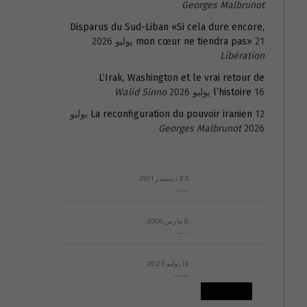
Georges Malbrunot
Disparus du Sud-Liban «Si cela dure encore,
21 يوليو 2026
mon cœur ne tiendra pas»
Libération
L’Irak, Washington et le vrai retour de
16 يوليو 2026
l’histoire
Walid Sinno
La reconfiguration du pouvoir iranien
12 يوليو
Georges Malbrunot
2026
23 ديسمبر 2011
عائلة المهندس طارق الربعة: أين دولة القانون والموسسات؟
8 مارس 2008
رسالة مفتوحة لقداسة البابا شنوده الثالث
19 يوليو 2023
إشكاليات التقويم الهجري، وهل يجدي هذا التقويم أيُ نفع؟