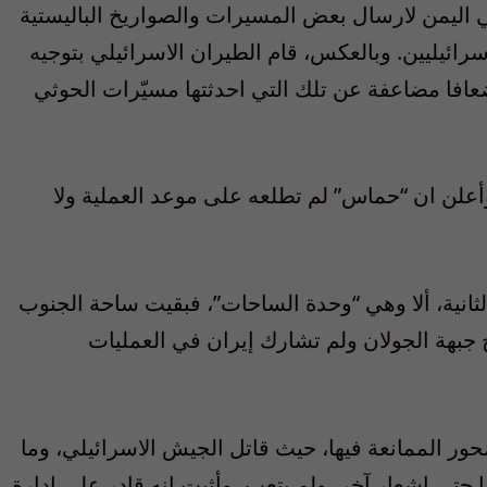
 اليمن لارسال بعض المسيرات والصواريخ الباليستية
رائيليين. وبالعكس، قام الطيران الاسرائيلي بتوجيه
افا مضاعفة عن تلك التي احدثتها مسيّرات الحوثي
وأعلن ان
“
حماس
”
لم تطلعه على موعد العملية ولا
لثانية، ألا وهي “وحدة الساحات”، فبقيت ساحة الجنوب
 جبهة الجولان ولم تشارك إيران في العمليات
 محور الممانعة فيها، حيث قاتل الجيش الاسرائيلي، وما
ا حتى إشعار آخر، ولم يتعب، وأثبت انه قادر على إدارة