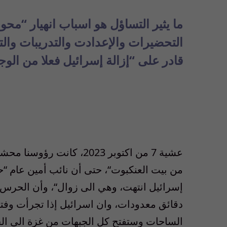
التحضيرات والإعدادت والتدريبات وال
قادر على “إزالة إسرائيل فعلا من الو
عشية 7 من اكتوبر 2023، كانت رؤوسنا محشوة بخطابات قادة محور الممانعة، من أن إسرائيل
من بيت العنكبوت
“
، حتى أن نائب أمين عام
“
ح
إسرائيل انتهت، وهي الى زوال
“
، وأن الحرس ا
دقائق معدودات، وان اسرائيل إذا تجرأت وف
الساحات وستفتح كل الجبهات من غزة الى الج