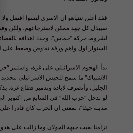
فقد أعلن نتنياهو ان الاسرى ليسوا افضل ولا 
سيبذل كل جهد ممكن لاسترجاعهم، ولكن وفق 
لشروط حركة
“
حماس
“
، وحدد اهدافه بالقضا
السنوار اول واهم ورقة تفاوض وضغط على الح
بدأ الهجوم الاسرائيلي على غزة، واستمر
“
حزب
الاشتباك
”
ما سمح للجيش الاسرائيلي بتحديد ا
الجليل، وأنصرف لابادة وتدمير قطاع غزة
.
يذك
لو تدخل
“
حزب الله
”
في السابع من ا
كتوبر ال
مدينة حيفا
“
، بمعنى ان الحزب كان قادرا على ا
تزامنا بقيت جبهة الجولان وما زالت على هدوئ