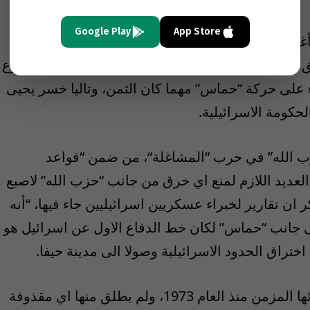
Google Play
App Store
أغلى من الذين سقطوا في السابع من اكتوبر، وأنه
شروط ومقتضيات الدولة الاسرائيلية، وليس بالخضوع
ء على حركة
“
حماس
”
مهما كان الثمن، وتاليا خسر يحيى
كومة الاسرائيلية
.
 الله
”
في حرب
“ا
لمشاغلة
“
، من ضمن
“
قواعد
لعديد اللازم لمنع اي خرق من جانب
“
حزب الله
”
لاصبع
ر ان تقارير لخبراء عسكريين اسرائيليين جاء فيها،
“
أنه
ى جانب
“
حماس
”
لكان خط الدفاع الاول عن اسرائيل هو
ختراق الحدود الاسرائيلية وصولا الى مدينة حيفا
.
ها المزمن منذ العام
1973
، ولم يطلق منها اي مقذوفة