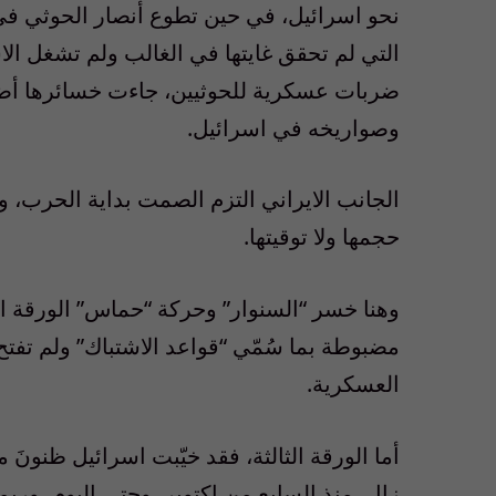
نحو اسرائيل، في حين تطوع أنصار الحوثي في
التي
لم تحقق غايتها في الغالب ولم تشغل الاس
ضربات عسكرية للحوثيين، جاءت خسائرها أضع
وصواريخه في اسرائيل
.
الجانب الايراني التزم الصمت بداية الحرب، 
حجمها ولا توقيتها
.
وهنا خسر “السنوار” وحركة
“
حماس
”
الورقة ا
مضبوطة بما سُمّي
“
قواعد الاشتباك
”
ولم تفتح
العسكرية
.
أما الورقة الثالثة، فقد خيّبت اسرائيل ظنونَ
زال، منذ السابع من اكتوبر، وحتى اليوم، وربم