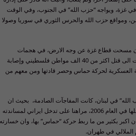
في غزة، ويواجه
“
حزب الله
”
في الجنوب، وفي الوقت
ن، ومواقع حزب الله والحرس الثوري في سوريا وصولا
عد ان مسحت قطاع غزة عن وجه الارض، في هجمات
لى قتل اكثر من 40
الف مواطن فلسطيني وإصابة
نية العسكرية لحركة حماس وحصر قادتها ومن معهم من
الله
”
في لبنان، كانت المفاجآت الصادمة، بحيث ان
ها في العام
2006
، مراهنا على تدخل ايراني لمساندته
ان اكبر بكثير من ما ربط حركة
“
حماس
”
بها، وان خسارته
الملالي في طهران
.