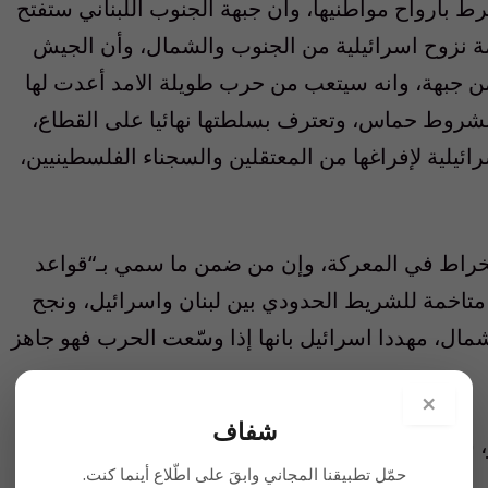
ط بارواح مواطنيها، وان جبهة الجنوب اللبناني ستفتح
 نزوح اسرائيلية من الجنوب والشمال، وأن الجيش
 جبهة، وانه سيتعب من حرب طويلة الامد أعدت لها
شروط حماس، وتعترف بسلطتها نهائيا على القطاع،
ئيلية لإفراغها من المعتقلين والسجناء الفلسطينيين،
انخراط في المعركة، وإن من ضمن ما سمي بـ
“
قواعد
متاخمة للشريط الحدودي بين لبنان واسرائيل، ونجح
مال، مهددا اسرائيل بانها إذا وسّعت الحرب فهو جاهز
×
شفاف
و، سحبَ جميع الاوراق الرابحة من يد حركة
“
حماس
”
حمّل تطبيقنا المجاني وابقَ على اطّلاع أينما كنت.