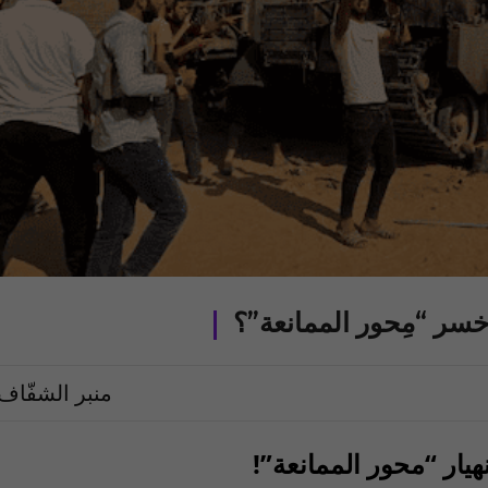
منبر الشفّاف
هيار “محور الممانعة”
!