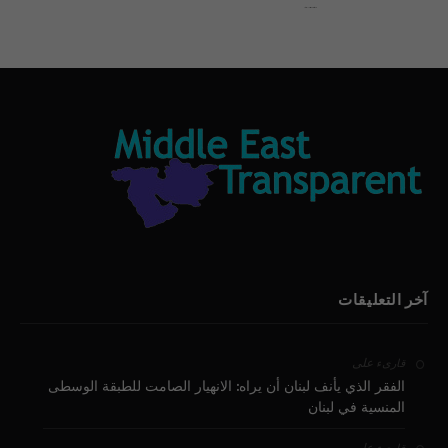
بيان الأقباط وحتمية التغيير ودعوة للتوقيع
آخر التعليقات
على
قارىء
الفقر الذي يأنف لبنان أن يراه: الانهيار الصامت للطبقة الوسطى
المنسية في لبنان