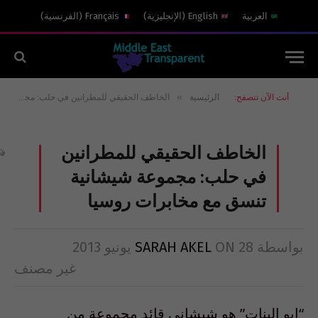
العربية
English
(
الإنجليزية
)
Français
(
الفرنسية
)
»
أنت الآن تتصفح:
الرئيسية
الخاطف الحقيقي للمطرانين في حلب: مجموعة شيشانية تنسق مع مخابرات روسيا
الخاطف الحقيقي للمطرانين
في حلب: مجموعة شيشانية
تنسق مع مخابرات روسيا
بواسطة
28 يونيو 2013
ON
SARAH AKEL
غير مصنف
“ابو البنات” هو شيشاني قائد مجموعة من