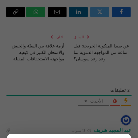
فيسبوك
تويتر
لينكدإن
البريد
واتساب
Copy
الإلكتروني
Link
السابق
التالي
عن صيدا المنكوبة الجريحة: قبل
أزمة علاقة بين السنّة والجيش
ساعة من المواجهة الدموية بما
والامتحان الكبير في كيفية
وعد رعد سوسان؟
مواجهته الاستحقاقات المقبلة
2
تعليقات
الأحدث
عبد المجيد شريف
13 سنوات