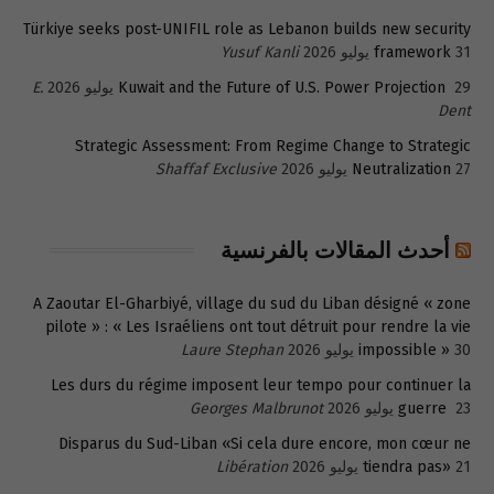
Türkiye seeks post-UNIFIL role as Lebanon builds new security
31 يوليو 2026
framework
Yusuf Kanli
29 يوليو 2026
Kuwait and the Future of U.S. Power Projection
E.
Dent
Strategic Assessment: From Regime Change to Strategic
27 يوليو 2026
Neutralization
Shaffaf Exclusive
أحدث المقالات بالفرنسية
A Zaoutar El-Gharbiyé, village du sud du Liban désigné « zone
pilote » : « Les Israéliens ont tout détruit pour rendre la vie
30 يوليو 2026
impossible »
Laure Stephan
Les durs du régime imposent leur tempo pour continuer la
23 يوليو 2026
guerre
Georges Malbrunot
Disparus du Sud-Liban «Si cela dure encore, mon cœur ne
21 يوليو 2026
tiendra pas»
Libération