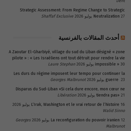
Dent
Strategic Assessment: From Regime Change to Strategic
27 يوليو 2026
Neutralization
Shaffaf Exclusive
أحدث المقالات بالفرنسية
A Zaoutar El-Gharbiyé, village du sud du Liban désigné « zone
pilote » : « Les Israéliens ont tout détruit pour rendre la vie
30 يوليو 2026
impossible »
Laure Stephan
Les durs du régime imposent leur tempo pour continuer la
23 يوليو 2026
guerre
Georges Malbrunot
Disparus du Sud-Liban «Si cela dure encore, mon cœur ne
21 يوليو 2026
tiendra pas»
Libération
16 يوليو 2026
L’Irak, Washington et le vrai retour de l’histoire
Walid Sinno
12 يوليو 2026
La reconfiguration du pouvoir iranien
Georges
Malbrunot