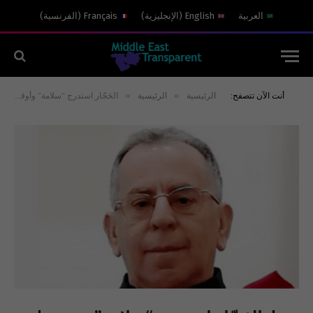
العربية
English
(
الإنجليزية
)
Français
(
الفرنسية
)
»
»
أنت الآن تتصفح:
الرئيسية
الرئيسية
الحَجّار استدرج “سلامة” وأوقفه، وما مصير القاضية “غادة عون”؟