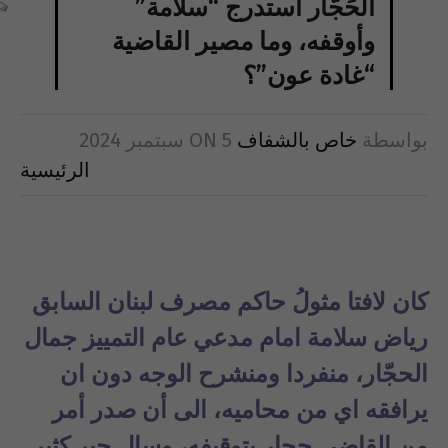
الحَجّار استدرج “سلامة”
وأوقفه، وما مصير القاضية
“غادة عون”؟
بواسطة
خاص بالشفاف
5 سبتمبر 2024
ON
الرئيسية
كان لافتا مثولُ حاكم مصرف لبنان السابق
رياض سلامة امام مدعي عام التمييز جمال
الحجّار، منفردا ومنشرح الوجه دون ان
يرافقه اي من محاميه، الى أن صدر أمر
من القاضي حجار بتوقيفه، وسال حبر كثير