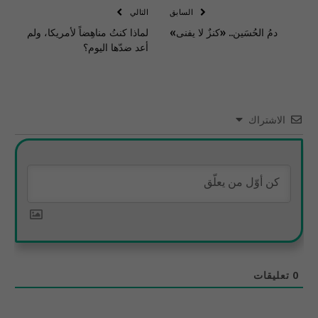
السابق
التالي
دمُ الحُسَين.. «كنزٌ لا يفنى»
لماذا كنتُ مناهِضاً لأمريكا، ولم
أعد ضدّها اليوم؟
الاشتراك
0
تعليقات