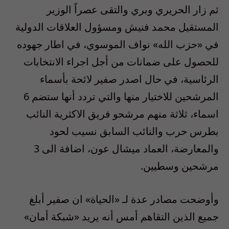
ثم زار الحريري وبري والتقى عصراً الوزير
المستقيل محمد فنيش ومسؤول العلاقات الدولية
في «حزب الله» نواف الموسوي، في اطار جهوده
للحصول على ضمانات من أجل اجراء الانتخابات
الرئاسية، في حال اصدر صفير لائحة بأسماء
المرشحين للاختيار منها والتي تردد أنها ستضم 6
اسماء، ثلاثة منهم مرشحو فريق الاكثرية النائب
بطرس حرب والنائب السابق نسيب لحود
والمعارضة، العماد ميشال عون، اضافة الى 3
مرشحين وسطيين.
وأوضحت مصادر عدة لـ «الحياة» ان صفير أبلغ
جميع الذين التقاهم أمس أنه يريد «شبكة أمان»