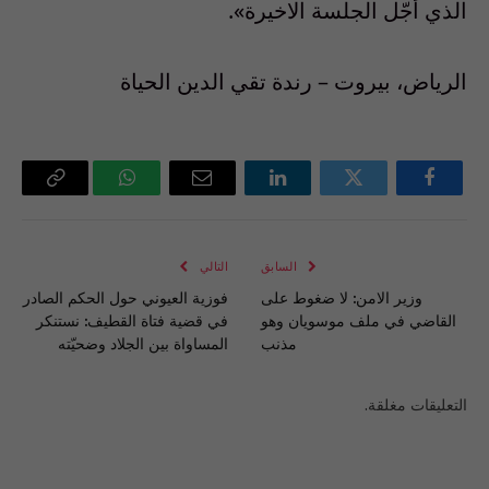
الذي أجّل الجلسة الاخيرة».
الرياض، بيروت – رندة تقي الدين الحياة
فيسبوك
تويتر
لينكدإن
البريد
واتساب
Copy
الإلكتروني
Link
السابق
التالي
وزير الامن: لا ضغوط على
فوزية العيوني حول الحكم الصادر
القاضي في ملف موسويان وهو
في قضية فتاة القطيف: نستنكر
مذنب
المساواة بين الجلاد وضحيّته
التعليقات مغلقة.