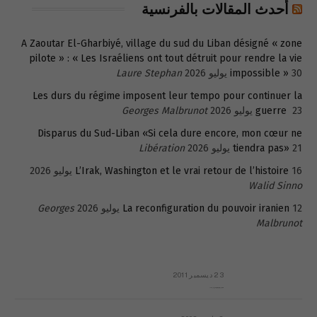
أحدث المقالات بالفرنسية
A Zaoutar El-Gharbiyé, village du sud du Liban désigné « zone
pilote » : « Les Israéliens ont tout détruit pour rendre la vie
30 يوليو 2026
impossible »
Laure Stephan
Les durs du régime imposent leur tempo pour continuer la
23 يوليو 2026
guerre
Georges Malbrunot
Disparus du Sud-Liban «Si cela dure encore, mon cœur ne
21 يوليو 2026
tiendra pas»
Libération
16 يوليو 2026
L’Irak, Washington et le vrai retour de l’histoire
Walid Sinno
12 يوليو 2026
La reconfiguration du pouvoir iranien
Georges
Malbrunot
23 ديسمبر 2011
عائلة المهندس طارق الربعة: أين دولة القانون والموسسات؟