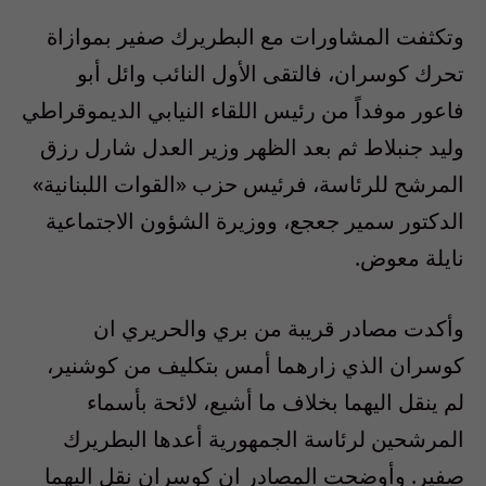
وتكثفت المشاورات مع البطريرك صفير بموازاة
تحرك كوسران، فالتقى الأول النائب وائل أبو
فاعور موفداً من رئيس اللقاء النيابي الديموقراطي
وليد جنبلاط ثم بعد الظهر وزير العدل شارل رزق
المرشح للرئاسة، فرئيس حزب «القوات اللبنانية»
الدكتور سمير جعجع، ووزيرة الشؤون الاجتماعية
نايلة معوض.
وأكدت مصادر قريبة من بري والحريري ان
كوسران الذي زارهما أمس بتكليف من كوشنير،
لم ينقل اليهما بخلاف ما أشيع، لائحة بأسماء
المرشحين لرئاسة الجمهورية أعدها البطريرك
صفير. وأوضحت المصادر ان كوسران نقل اليهما