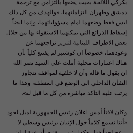
بكركي اللائحة بحيث يضعها بالتزامن مع ترجمة
دمشق وطهران التزاماتهما، «والهدف من كل ذلك
ليس فقط وضعهما امام مسؤولياتهما، وإنما ايضاً
إسقاط الذرائع التي يمكنهما الاستقواء بها من خلال
بعض الاطراف اللبنانية لتبرير تراجعهما عن
وعودهما، خصوصاً ان كوشنير لم يقتنع كلياً بأن
هناك اعتبارات محلية أملت على السيد نصر الله
ان يقول ما قاله وأن لا خلفية لمواقفه تتجاوز
الشأن الداخلي الى الوضع في المنطقة، وهذا ما
يرتب عليه التأكد مباشرة من كل ما قيل له».
وكان لافتاً أمس اعلان رئيس الجمهورية اميل لحود
«أننا نسمع كلاماً حول الإتيان برئيس وسطي لا
يزعج احداً فهل هكذا رئيس مقتنع بأن قوة لبنان