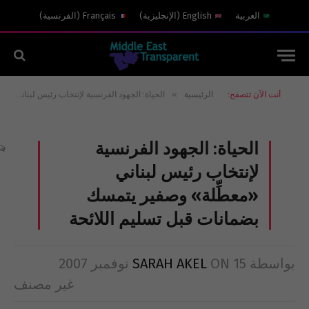
العربية
English
(
الإنجليزية
)
Français
(
الفرنسية
)
»
أنت الآن تتصفح:
الرئيسية
الحياة: الجهود الفرنسية لإنتخاب رئيس لبناني «معطِّلة» وصفير يتمسك بضمانات قبل تسليم اللائحة
الحياة: الجهود الفرنسية
لإنتخاب رئيس لبناني
«معطِّلة» وصفير يتمسك
بضمانات قبل تسليم اللائحة
بواسطة
15 نوفمبر 2007
ON
SARAH AKEL
غير مصنف