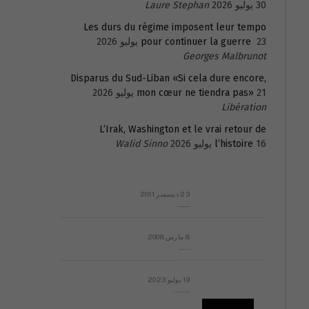
30 يوليو 2026
Laure Stephan
Les durs du régime imposent leur tempo
23 يوليو 2026
pour continuer la guerre
Georges Malbrunot
Disparus du Sud-Liban «Si cela dure encore,
21 يوليو 2026
mon cœur ne tiendra pas»
Libération
L’Irak, Washington et le vrai retour de
16 يوليو 2026
l’histoire
Walid Sinno
23 ديسمبر 2011
عائلة المهندس طارق الربعة: أين دولة القانون والموسسات؟
8 مارس 2008
رسالة مفتوحة لقداسة البابا شنوده الثالث
19 يوليو 2023
إشكاليات التقويم الهجري، وهل يجدي هذا التقويم أيُ نفع؟