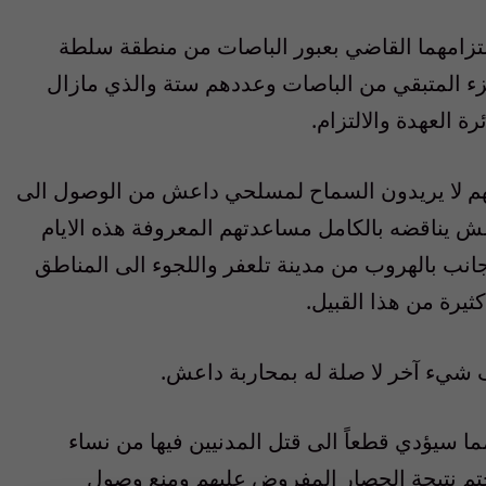
بالتزامهما القاضي بعبور الباصات من منطقة سلطة
زء المتبقي من الباصات وعددهم ستة والذي مازال
 العهدة والالتزام.
ن انهم لا يريدون السماح لمسلحي داعش من الوصول الى
ش يناقضه بالكامل مساعدتهم المعروفة هذه الايام
انب بالهروب من مدينة تلعفر واللجوء الى المناطق
يرة من هذا القبيل.
 شيء آخر لا صلة له بمحاربة داعش.
ا سيؤدي قطعاً الى قتل المدنيين فيها من نساء
تم نتيجة الحصار المفروض عليهم ومنع وصول