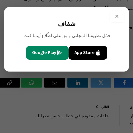
لى عاتق الامريكيين وحدهم.
×
شفاف
مجتمع الدولي والمؤسسات الدولية التدخل لمنع حصول
حمّل تطبيقنا المجاني وابقَ على اطّلاع أينما كنت.
Google Play
App Store
فيسبوك
تويتر
لينكدإن
البريد
واتساب
Copy
الإلكتروني
Link
ق
التالي
ر
حلقات مفقودة في خطاب حسن نصرالله
ي