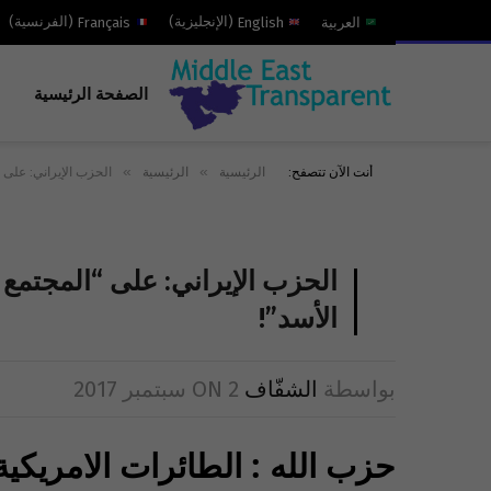
العربية
English
(
الإنجليزية
)
Français
(
الفرنسية
)
الصفحة الرئيسية
»
»
أنت الآن تتصفح:
الرئيسية
الرئيسية
الحزب الإيراني: على 
الحزب الإيراني: على “المجتمع
الأسد”!
بواسطة
الشفّاف
2 سبتمبر 2017
ON
حزب الله : الطائرات الامريكي