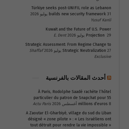
Türkiye seeks post-UNIFIL role as Lebanon
31 يوليو 2026
builds new security framework
Yusuf Kanli
Kuwait and the Future of U.S. Power
29 يوليو 2026
Projection
E. Dent
Strategic Assessment: From Regime Change to
27 يوليو 2026
Strategic Neutralization
Shaffaf
Exclusive
أحدث المقالات بالفرنسية
À Paris, Rodolphe Saadé rachète l’hôtel
particulier du patron de Snapchat pour 55
8 أغسطس 2026
millions d’euros
Actu Paris
A Zaoutar El-Gharbiyé, village du sud du Liban
désigné « zone pilote » : « Les Israéliens ont
tout détruit pour rendre la vie impossible »