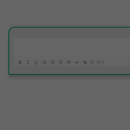
{}
[+]