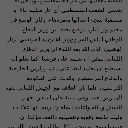
الباغية معظمها من غير الفلسطينيين، وينبغي ألا
يتحمل الشعب الفلسطيني أي آثار سلبية حالا أو
مستقبلا نتيجة اعتدائها وتمردها». وكان الوضع في
مخيم نهر البارد موضع بحث بين وزير الدفاع
الوطني الياس المر ووزير الخارجية الفرنسي برنار
كوشنير، الذي اكد بعد اللقاء ان وزير الدفاع
اللبناني يمكن ان يعتمد على فرنسا، كما يعلم انه
يستطيع ان يعتمد ايضا على دعم وزارتي الخارجية
والدفاع الفرنسيتين، وكذلك على الحكومة
الفرنسية، علما بأن العلاقة مع الجيش اللبناني تعود
الى زمن بعيد، وهي مبنية على اساس تجهيز
الجيش وبنائه واعادة تأهيله وتدريبه. انها علاقات
وثيقة خاصة وقوية وتنسيقية دائمة، مؤكدا ان
فرنسا سوف تستجيب لكل طلبات الجيش اللبناني