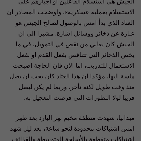
الجيش هي استسلام الفاعلين او اجبارهم على
الاستسلام بعملية عسكرية». واوضحت المصادر ان
العتاد الذي بدأ امس بالوصول لصالح الجيش هو
عبارة عن ذخائر ووسائل اشارة. مشيرا الى ان
الجيش كان يعاني من نقص في التمويل، في ما
يخص الذخائر التي تتناقص بفعل القدم او بفعل
الاستعمال للتدريب، اما الان فان الحاجة اصبحت
ماسة اليها، مؤكدا ان هذا العتاد كان يجب ان يصل
منذ وقت طويل لكنه تأخر، وربما لم يكن ليصل
قريبا لولا التطورات التي فرضت التعجيل به.
ميدانيا، شهدت منطقة مخيم نهر البارد بعد ظهر
امس اشتباكات محدودة لنحو ساعة، بعد ليل شهد
اشتباكات متقطعة بالأسلحة المتوسطة والقذائف