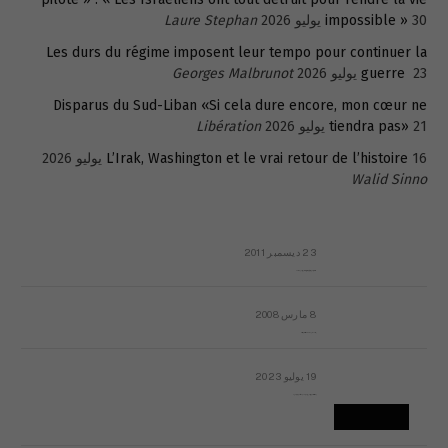
30 يوليو 2026
impossible »
Laure Stephan
Les durs du régime imposent leur tempo pour continuer la
23 يوليو 2026
guerre
Georges Malbrunot
Disparus du Sud-Liban «Si cela dure encore, mon cœur ne
21 يوليو 2026
tiendra pas»
Libération
16 يوليو 2026
L’Irak, Washington et le vrai retour de l’histoire
Walid Sinno
23 ديسمبر 2011
عائلة المهندس طارق الربعة: أين دولة القانون والموسسات؟
8 مارس 2008
رسالة مفتوحة لقداسة البابا شنوده الثالث
19 يوليو 2023
إشكاليات التقويم الهجري، وهل يجدي هذا التقويم أيُ نفع؟