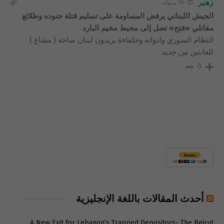
زهير
19 سنوات
الجيش اللبناني يرفض المساومة على تسليم قتلة جنوده وطلائع
مقاتلي «فتح» تصل إلى محيط مخيم البارد
النظام السوري وادواته وحلفاءة يريدون لبنان ساحة ( مشاع )
للعابثين من جديد.
0
أحدث المقالات باللغة الإنجليزية
A New Exit for Lebanon’s Trapped Depositors- The Beirut