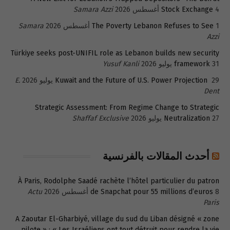
4 أغسطس 2026
Stock Exchange
Samara Azzi
1 أغسطس 2026
The Poverty Lebanon Refuses to See
Samara
Azzi
Türkiye seeks post-UNIFIL role as Lebanon builds new security
31 يوليو 2026
framework
Yusuf Kanli
29 يوليو 2026
Kuwait and the Future of U.S. Power Projection
E.
Dent
Strategic Assessment: From Regime Change to Strategic
27 يوليو 2026
Neutralization
Shaffaf Exclusive
أحدث المقالات بالفرنسية
À Paris, Rodolphe Saadé rachète l’hôtel particulier du patron
8 أغسطس 2026
de Snapchat pour 55 millions d’euros
Actu
Paris
A Zaoutar El-Gharbiyé, village du sud du Liban désigné « zone
pilote » : « Les Israéliens ont tout détruit pour rendre la vie