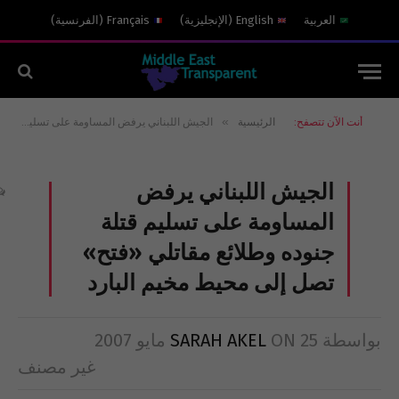
العربية
English
(
الإنجليزية
)
Français
(
الفرنسية
)
»
أنت الآن تتصفح:
الرئيسية
الجيش اللبناني يرفض المساومة على تسليم قتلة جنوده وطلائع مقاتلي «فتح» تصل إلى محيط مخيم البارد
الجيش اللبناني يرفض
المساومة على تسليم قتلة
جنوده وطلائع مقاتلي «فتح»
تصل إلى محيط مخيم البارد
بواسطة
25 مايو 2007
ON
SARAH AKEL
غير مصنف