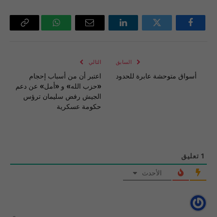
فيسبوك
تويتر
لينكدإن
البريد
واتساب
Copy
الإلكتروني
Link
السابق
التالي
أسواق متوحشة عابرة للحدود
اعتبر أن من أسباب إحجام
«حزب الله» و «أمل» عن دعم
الجيش رفض سليمان ترؤس
حكومة عسكرية
1
تعليق
الأحدث