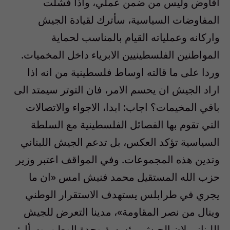
افاوض وليس من ضمن عملي، واذا فشلت
المفاوضات السياسية، سأترك لقيادة الجيش
واركانه وعملياته القيام بالمناسب لحماية
المواطنين الفلسطينيين الابرياء داخل المخميات.
وردا على ما قالته اوساط فلسطينية من انه اذا
اراد الجيش ان يحسم الامر، فان التوتر سيمتد الى
باقي المخيمات؟ اجاب: ابدا، الاجواء والاتصالات
التي تقوم بها الفصائل الفلسطينية مع السلطة
السياسية تؤكد العكس، بل تدعم الجيش اللبناني
وتدين هذه المجموعات. وفي المواقف اعتبر وزير
حزب الله المستقيل محمد فنيش امس «ان ما
يجري في طرابلس يستهدف الاستقرار الوطني
وينال من نصر المقاومة»، مدينا التعرض للجيش
اللبناني لان الجيش مؤسسة وحدة الوطن. وسأل: