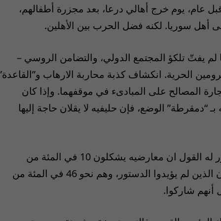
قبل عام، يوم خرج أهالي درعا، بعد مجزرة أطفالهم،
ى أهل سوريا. لكنه فضل الحرب بين الأهلين.
 لم يفتّ تلكؤ المجتمع الدولي، والتضامن الروسي –
ين الحرية. انكشاف كذبة محاربة الارهاب و”القاعدة”
رة المصالح على المبادىء في موقفهما. وإذا كان
ه بـ “دمقرطة” الوضع، فإن حليفيه لا يقلان حاجة إليها
يتوهّم النظام أن الاستفتاء على الدستور سيبرر له القول ان معارضيه يشكلون 10 في المئة من
السوريين، هم الذين امتنعوا عن التصويت، وأن الذين لم يؤيدوا الدستور، وهم نحو 46 في المئة من
 أنهم شاركوا.