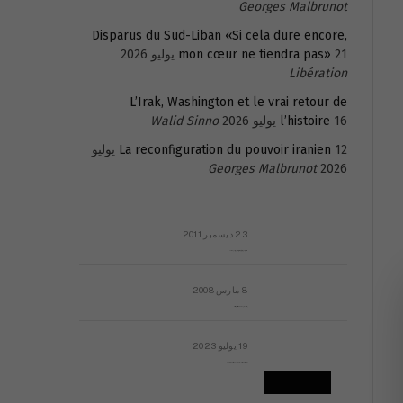
Georges Malbrunot
Disparus du Sud-Liban «Si cela dure encore,
21 يوليو 2026
mon cœur ne tiendra pas»
Libération
L’Irak, Washington et le vrai retour de
16 يوليو 2026
l’histoire
Walid Sinno
La reconfiguration du pouvoir iranien
12 يوليو
Georges Malbrunot
2026
23 ديسمبر 2011
عائلة المهندس طارق الربعة: أين دولة القانون والموسسات؟
8 مارس 2008
رسالة مفتوحة لقداسة البابا شنوده الثالث
19 يوليو 2023
إشكاليات التقويم الهجري، وهل يجدي هذا التقويم أيُ نفع؟