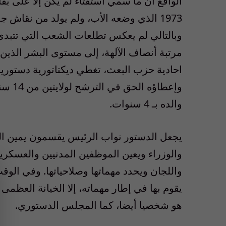
الواقع ان ما سمي استفتاء لم يكن إلا على ب
1973 الذي وضعه الأب، ولم يولد من نق
وبالتالي لم يعكس تطلعات الشعب التي تتبدى
مرتبة أنصاف الآلهة، إلى مستوى البشر الذين ل
احادية حزب البعث، تغطي ديكتاتورية دستورية م
والده بـ 4 سنوات.
يجعل الدستور نواب الرئيس يقسمون يمين الو
والوزراء ويعين الموظفين المدنيين والعسكر
واللجان ويحدد مهماتها وصلاحياتها. وفي الو
يقوم بها في إطار مهماته، إلا الخيانة العظمى
هو شخصيا أيضا، كما المجلس الدستوري.