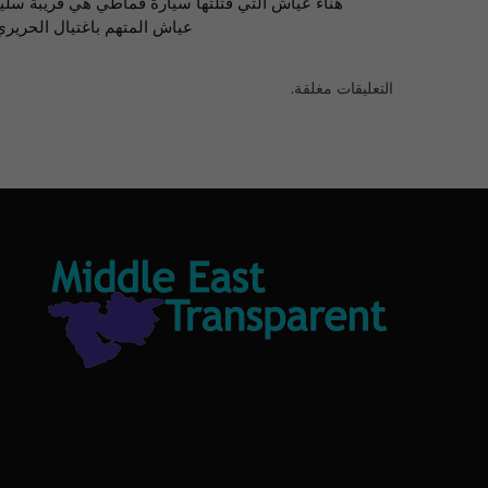
هناء عيّاش التي قتلتها سيارة قماطي هي قريبة سلي
عياش المتهم باغتيال الحريري
التعليقات مغلقة.