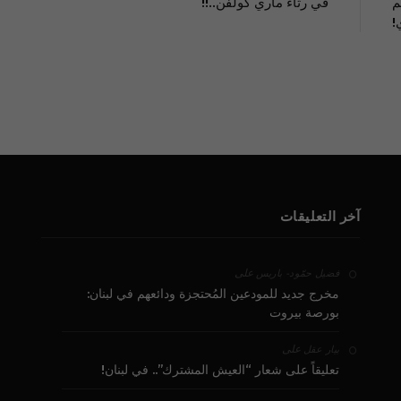
م
في رثاء ماري كولفن..!!
!
آخر التعليقات
على
فضيل حمّود - باريس
مخرج جديد للمودعين المُحتجزة ودائعهم في لبنان:
بورصة بيروت
على
بيار عقل
تعليقاً على شعار “العيش المشترك”.. في لبنان!