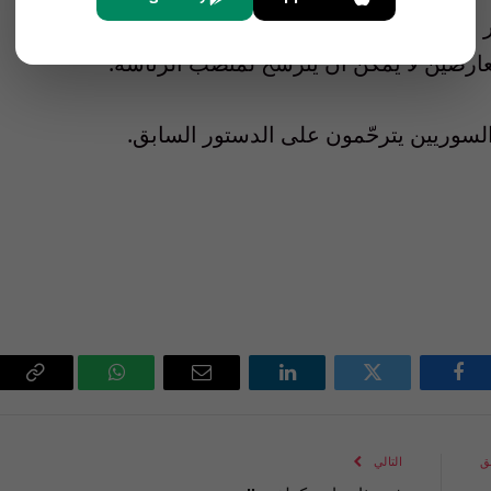
ر على عدم الحق في الترشح لمن لم يكن مقيما عشر
عارضين لا يمكن أن يترشح لمنصب الرئاسة.
سوريين يترحّمون على الدستور السابق.
فيسبوك
تويتر
لينكدإن
البريد
واتساب
Copy
الإلكتروني
Link
ق
التالي