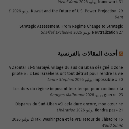
31 يوليو 2026
framework
Yusuf Kanli
29 يوليو 2026
Kuwait and the Future of U.S. Power Projection
E.
Dent
Strategic Assessment: From Regime Change to Strategic
27 يوليو 2026
Neutralization
Shaffaf Exclusive
أحدث المقالات بالفرنسية
A Zaoutar El-Gharbiyé, village du sud du Liban désigné « zone
pilote » : « Les Israéliens ont tout détruit pour rendre la vie
30 يوليو 2026
impossible »
Laure Stephan
Les durs du régime imposent leur tempo pour continuer la
23 يوليو 2026
guerre
Georges Malbrunot
Disparus du Sud-Liban «Si cela dure encore, mon cœur ne
21 يوليو 2026
tiendra pas»
Libération
16 يوليو 2026
L’Irak, Washington et le vrai retour de l’histoire
Walid Sinno