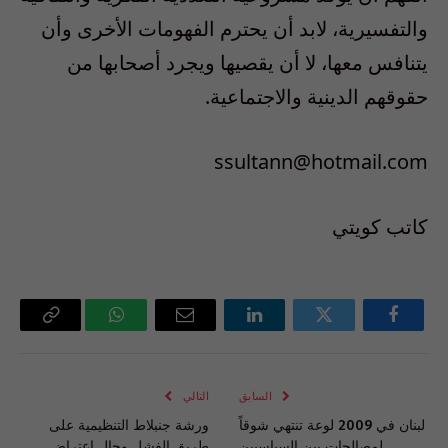
والتفسيرية، لابد أن يحترم الفهومات الأخرى وأن
يتنافس معها، لا أن يقصيها ويجرد أصحابها من
حقوقهم الدينية والاجتماعية.
ssultann@hotmail.com
كاتب كويتي
فيسبوك
تويتر
لينكدإن
البريد
واتساب
Copy
الإلكتروني
Link
السابق
التالي
لبنان في 2009 لوعة تنتهي شوقاً
ورشة جنبلاط التنظيمية على
لمصالحات بين السياسيين
طريق الفشل وحال اعتراض