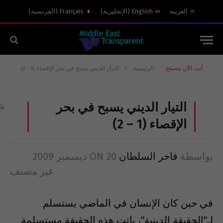
العربية
English
(
الإنجليزية
)
Français
(
الفرنسية
)
»
أنت الآن تتصفح:
الرئيسية
التيار الديني يسبح في بحر الإقصاء (1 – 2)
التيار الديني يسبح في بحر
الإقصاء (1 – 2)
بواسطة
فاخر السلطان
20 ديسمبر 2009
ON
غير مصنف
في حين كان الإنسان في الماضي يستسلم
لـ”الحقيقة الدينية”، باتت هذه الحقيقة مستسلمة