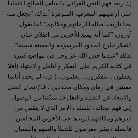
إن ربط فهم النص القرآني بالسلف الصالح اعتمادا
على أرضيتهم المعرفية المتوفرة آنذاك، “يجعل منه
نصا تاريخيا صالحا لزمانهم ومكانهم” كما يقول
أوزون، “كما أنه يمنع الآخرين من إطلاق عنان
التفكر خارج الحدود المرسومة والمعينة مسبقا”.
لذلك “عندما حض الله عز وجل في مواضع كثيرة
في كتابه الكريم على التفكر والتأمل والاجتهاد (أفلا
يعقلون… يتفكرون… يعلمون…) فإنه لم يحدد أناسا
معينين في زمان ومكان محددين”. فـ”إعمال العقل
والابتعاد عن التقليد والنقل قد يمكننا من الوصول
إلى فهم مخالف للسلف الأمر الذي لا ينقص من
قدرهم ومكانتهم ليزيدها في الآخرين المخالفين،
فالسلف بشر معرضون للخطأ والسهو والنسيان