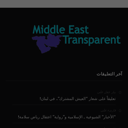
آخر التعليقات
على
بيار عقل
تعليقاً على شعار “العيش المشترك”.. في لبنان!
على
قارىء
“الأخبار” الشيوعية ـ الإسلامية و”رواية” اعتقال رياض سلامة!