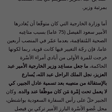
بمرتبة وزير.
أما وزارة الخارجية التي كان متوقّعا أن يُغادرها
الأمير سعود الفيصل (75 عاما) بسبب متاعِبه
الصحية المُتفاقِمة، بعدما عمّر في المنصب أربعين
عاما، فإن رجّة التغيير فيها كانت قوية، ربما لكونها
خرجت للمرة الأولى من أيادي أمراء الأسْرة
الحاكمة،
ما جعل مساعِد وزير الخارجية الأمير عبد
العزيز، نجل الملك الراحل عبد الله، يُسارع
بالإستقالة من منصِبه بعد تسمية عادل الجبير، كي
لا يعمل تحت إمْرة مَن كان موظّفا عند والده
. وكان
الجبير حلّ على رأس السفارة السعودية بواشنطن،
محل عُضو الأسْرة البارز الأمير تركي بن فيصل