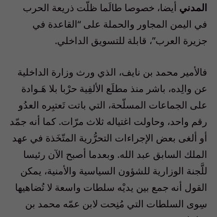
المدني
أيضا، خصوصا طالَما ظلّت ذريعة الحرب
في اليمن المجاور والحملة على “القاعدة في
جزيرة العرب”، قابلة للتسويق الداخلي.
فالأمير محمد بن نايف، الذي ورث وزارة الداخلية
عن والِده، باشر منذ مطلَع الألفِية حرْبا بلا هَـوادة
على الجماعات المسلّحة، التي باتت تَعتبِره العدُو
رقم واحد، وحاولت اغتياله ثلاث مرّات. كما أنه جمّد
أو ألغى بعض الإجراءات التحرُّرية المتّخَذة في عهد
الملك السابق عبد الله. وبعدما أصبح الآن رئيسا
للَّجنة الوزارية للشؤون السياسية والأمنية، يمكن
القول أنه جمع بين يديْه سلطات واسعة لا تُضاهيها
سِوى السلطات التي مُنِحت لابن عمّه محمد بن