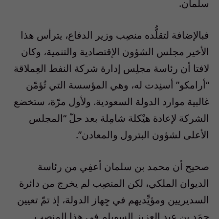
سلمان.
فبالإضافة لتقلُّده منصِب وزير الدفاع، يترأس هذا
الأخير مجلس الشؤون الإقتصادية والتنمية، وكان
لافتا أن رئاسة مجلِس إدارة شركة النفط العِملاقة
“أرامكو” أسنِدت له، وهي المؤسسة التي تُؤمّن
غالبية موارد الدولة السعودية. ولأول مرّة، ستخضع
الشركة لإعادة هيْكلة شامِلة بعد حلّ “المجلس
الأعلى لشؤون البترول والمعادن”.
صحيح أن محمد بن سلمان أعفِي من رئاسة
الديوان الملكي، لكن المنصِب لم يخرج من دائرة
السديريين ومؤيِّديهم في جِهاز الدولة، إذ تمّ تعيين
حمَد بن عبد العزيز السويلم في هذا المنصب