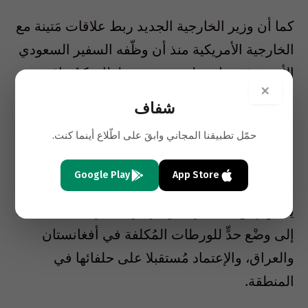
كما أن وزير الخارجية الجديد ربط علاقات مَتينة مع
الخارجية الأمريكية منذ أن وظّفه السفير السعودي
الأسبَق في واشنطن بندر بن سلطان كمُتعاقد
×
محلّي في السفارة عام 2006، بسبب إجادته للُّغة
شفاف
الإنجليزية، قبل أن يرتقي إلى منصب سفير.
حمّل تطبيقنا المجاني وابقَ على اطّلاع أينما كنت.
والأرجح، أن واشنطن لا تُعارض وقوف السعودية
Google Play
App Store
عسكريا في وجْه التمدّد الإيراني في المنطقة، لأنه
ينسجِم مع سياستها (أي الإدارة الأمريكية)، الساعية
إلى وضْع حدٍّ للورطات المُكلفة في أفغانستان
والعراق، والإعتماد مُستقبلا على حلفائها في
المنطقة.