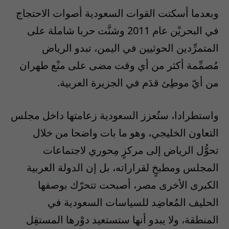
وبعدما أسكتت القوات السعودية أصوات الاحتجاج
في البحريْن عام 2011 وشنَّت حربا شاملة على
المتمرِّدين الحوثيين في اليمن، تبدو الرياض
مُصمِّمة أكثر من أي وقت مضى على منْع طهران
من أيّ موطِئ قدَم في الجزيرة العربية.
واستطرادا، ستُعزز السعودية زعامتها داخل مجلس
التعاون الخليجي، وهو ما بات واضحا من خلال
تحوُّل الرياض إلى مركزٍ مِحوري لاجتماعات
المجلس ومطبخٍ لقراراته، بل إن الدولة العربية
الكبرى الأخرى مصر، أصبحت تتحرّك بوصفها
الحليف المُعاضِد للسياسات السعودية في
المنطقة، ولا يبدو أنها ستستعيد دوْرها المستقِل