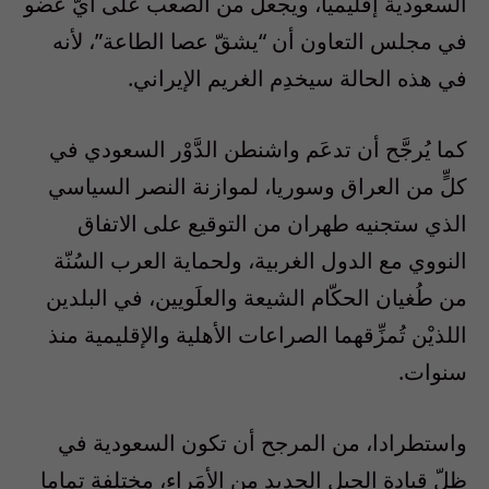
السعودية إقليميا، ويجعل من الصعب على أيّ عُضو
في مجلس التعاون أن “يشقّ عصا الطاعة”، لأنه
في هذه الحالة سيخدِم الغريم الإيراني.
كما يُرجَّح أن تدعَم واشنطن الدَّوْر السعودي في
كلٍّ من العراق وسوريا، لموازنة النصر السياسي
الذي ستجنيه طهران من التوقيع على الاتفاق
النووي مع الدول الغربية، ولحماية العرب السُنّة
من طُغيان الحكّام الشيعة والعلَويين، في البلدين
اللذيْن تُمزِّقهما الصراعات الأهلية والإقليمية منذ
سنوات.
واستطرادا، من المرجح أن تكون السعودية في
ظلّ قيادة الجيل الجديد من الأمَراء، مختلِفة تماما