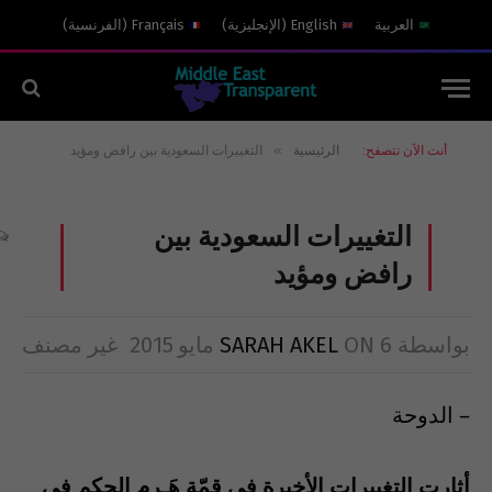
العربية
English
(
الإنجليزية
)
Français
(
الفرنسية
)
»
أنت الآن تتصفح:
الرئيسية
التغييرات السعودية بين رافض ومؤيد
التغييرات السعودية بين
رافض ومؤيد
بواسطة
6 مايو 2015
ON
SARAH AKEL
غير مصنف
– الدوحة
أثارت التغييرات الأخيرة في قمّة هَـرم الحكم في