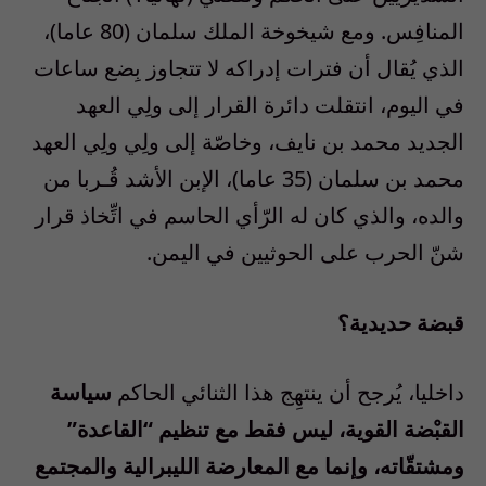
المنافِس. ومع شيخوخة الملك سلمان (80 عاما)،
الذي يُقال أن فترات إدراكه لا تتجاوز بِضع ساعات
في اليوم، انتقلت دائرة القرار إلى ولِي العهد
الجديد محمد بن نايف، وخاصّة إلى ولِي ولِي العهد
محمد بن سلمان (35 عاما)، الإبن الأشد قُـربا من
والده، والذي كان له الرّأي الحاسم في اتِّخاذ قرار
شنّ الحرب على الحوثيين في اليمن.
قبضة حديدية؟
داخليا، يُرجح أن ينتهِج هذا الثنائي الحاكم
سياسة
القبْضة القوية، ليس فقط مع تنظيم “القاعدة”
ومشتقّاته، وإنما مع المعارضة الليبرالية والمجتمع