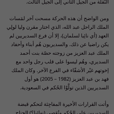
النّقلة من الجيل الثاني إلى الجيل الثالث.
ومن الواضح أن هذه الحركة مسحت آخر لمَسات
الملك الراحل عبد الله، الذي اختار مقرن وليا لولِي
العهد (أي نائِبا لسلمان)، إلا أن فرع السديريين لم
يكن راضيا عن ذلك. والسديريون هُم أبناء وأحفاد
الملك عبد العزيز من زوجته حصّة بنت أحمد
السديري، وهُم ليسوا على قلب رجل واحد مع
إخوتهم غيْر الأشقّاء في الفرع الآخر. وكان الملك
فهد بن عبد العزيز (1982 – 2005) هو أول
السديريين الذين تولَّوْا الحُكم في السعودية.
وأتت القرارات الأخيرة المفاجِئة لتحكم قبضة
السديريين على الحُكم وتُقصي (نهائيا؟) الجناح