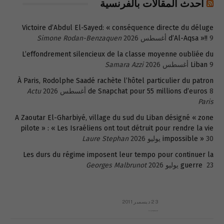
أحدث المقالات بالفرنسية
Victoire d’Abdul El-Sayed: « conséquence directe du déluge
9 أغسطس 2026
d’Al-Aqsa »!!
Simone Rodan-Benzaquen
L’effondrement silencieux de la classe moyenne oubliée du
9 أغسطس 2026
Liban
Samara Azzi
À Paris, Rodolphe Saadé rachète l’hôtel particulier du patron
8 أغسطس 2026
de Snapchat pour 55 millions d’euros
Actu
Paris
A Zaoutar El-Gharbiyé, village du sud du Liban désigné « zone
pilote » : « Les Israéliens ont tout détruit pour rendre la vie
30 يوليو 2026
impossible »
Laure Stephan
Les durs du régime imposent leur tempo pour continuer la
23 يوليو 2026
guerre
Georges Malbrunot
23 ديسمبر 2011
عائلة المهندس طارق الربعة: أين دولة القانون والموسسات؟