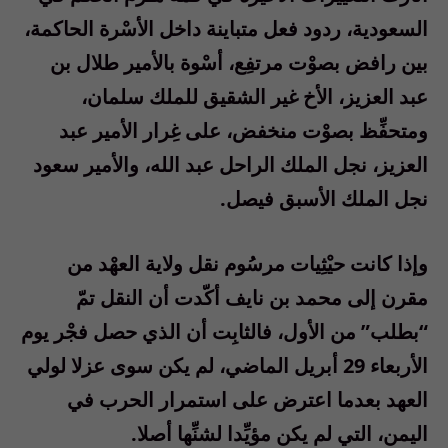
السعودية، ردود فعل متباينة داخل الأسْرة الحاكمة،
بين رافض بصوْت مرتفِع، أسْوة بالأمير طلال بن
عبد العزيز، الأخ غير الشقيق للملك سلمان،
ومتحفِّظ بصوْت منخفض، على غِرار الأمير عبد
العزيز، نجل الملك الراحل عبد الله، والأمير سعود
نجل الملك الأسبق فيصل.
وإذا كانت حيْثِيات مرسُوم نقل ولاية العهْد من
مقرن إلى محمد بن نايف أكّدت أن النقل تمّ
“بطلب” من الأول، فالثابِت أن الذي حصل فجْر يوم
الأربعاء 29 أبريل الماضي، لم يكن سوى عزلا لولي
العهد بعدما اعترض على استمرار الحرب في
اليمن، التي لم يكن مؤيِّدا لشنِّها أصلا.