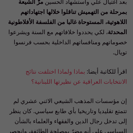
بعد اغتيال علي واستشهاد الحسين
مرّ الشيعة
بمرحلة من التهميش تناقلوا خلالها اجتهاداتهم
اللاهوتية، المستوحاة غالبا من الفلسفة الأفلاطونية
المحدثة
، لكي يحددوا خلافاتهم مع السنة ويشرعوا
خصوماتهم ومنافساتهم الداخلية بحسب فرنسوا
تويال.
اقرأ للكاتبة أيضا:
بماذا ولماذا اختلفت نتائج
الانتخابات العراقية عن نظيرتها اللبنانية؟
إن مؤسسات المذهب الشيعي الاثني عشري لم
تتمتع تقليديا وتاريخيا بأي طابع سياسي. كان ينظر
إلى تدخل رجال الدين والفقهاء والعلماء بالشأن
السياسي على أنه مضرّ بمصلحة الطائفة، وانحصر