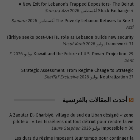
A New Exit for Lebanon’s Trapped Depositors- The Beirut
4 أغسطس 2026
Stock Exchange
Samara Azzi
1 أغسطس 2026
The Poverty Lebanon Refuses to See
Samara
Azzi
Türkiye seeks post-UNIFIL role as Lebanon builds new security
31 يوليو 2026
framework
Yusuf Kanli
29 يوليو 2026
Kuwait and the Future of U.S. Power Projection
E.
Dent
Strategic Assessment: From Regime Change to Strategic
27 يوليو 2026
Neutralization
Shaffaf Exclusive
أحدث المقالات بالفرنسية
A Zaoutar El-Gharbiyé, village du sud du Liban désigné « zone
pilote » : « Les Israéliens ont tout détruit pour rendre la vie
30 يوليو 2026
impossible »
Laure Stephan
Les durs du régime imposent leur tempo pour continuer la