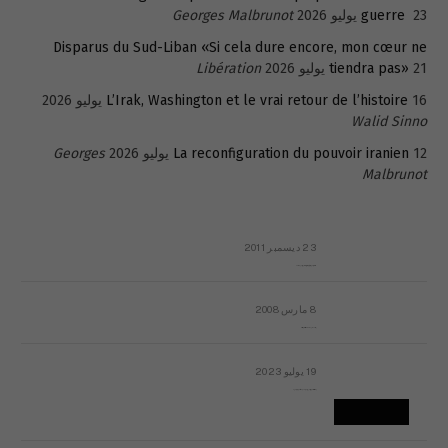
23 يوليو 2026
guerre
Georges Malbrunot
Disparus du Sud-Liban «Si cela dure encore, mon cœur ne
21 يوليو 2026
tiendra pas»
Libération
16 يوليو 2026
L’Irak, Washington et le vrai retour de l’histoire
Walid Sinno
12 يوليو 2026
La reconfiguration du pouvoir iranien
Georges
Malbrunot
23 ديسمبر 2011
عائلة المهندس طارق الربعة: أين دولة القانون والموسسات؟
8 مارس 2008
رسالة مفتوحة لقداسة البابا شنوده الثالث
19 يوليو 2023
إشكاليات التقويم الهجري، وهل يجدي هذا التقويم أيُ نفع؟