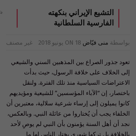
التشيع الإيراني بنكهته
الفارسية السلطانية
بواسطة
منى فيّاض
18 يونيو 2018
ON
غير مصنف
تعود جذور الصراع بين المذهبين السني والشيعي
إلى الخلاف على خلافة الرسول، حيث بدأت
الاعتراضات السياسية منذ تلك الفترة. ولنقل
باختصار، إن “الآباء المؤسسين” للشيعية ومؤيديهم
كانوا يميلون إلى إرساء شرعية سلالية، معتبرين أن
الخلفاء يجب أن يُختاروا من عائلة النبي. وبالعكس،
نجد أن أهل السنة يؤمنون بأن النبي لم يوصِ لأحد
بالخلافة بل تركها شورى يختار الناس لها ما