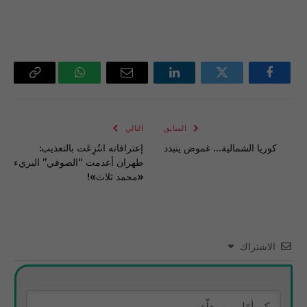
فيسبوك
تويتر
لينكدإن
البريد
واتساب
Copy
الإلكتروني
Link
السابق
التالي
كوريا الشمالية… غموض يتبدد
إعترافاته انتُزِعَت بالتعذيب:
طهران أعدمت “الصوفي” البريء
«محمد ثلاث»!
الاشتراك