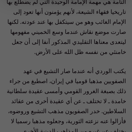
التامة هي مهمة الإمامة الوحيدة التي لم يضطلع بها
تاريخيا فقهاء الشيعة، لأنهم يؤمنون أنها تعود إلى
الإمام الغائب وهو من سيتكفل بها عند عودته. لكنها
صارت موضع نقاش عندما وسع الخميني مفهومها
ليتعدى معناها التقليدي المذكور آنفا إلى أن جعل
خامنئي من نفسه ظل الله على الأرض.
يكتب الوردي أنه عندما صار التشيع في عهد
الصفويين مذهبا قوميا في إيران، اصطبغ من جراء
ذلك بصبغة الغرور القومي وأمسى عقيدة سلطانية
خامدة ـ لا تختلف ـ عن أي عقيدة أخرى من عقائد
السلاطين. خدر الصفويون مذهب التشيع وروضوه،
فأزالوا عنه نزعته الثورية، وجعلوه مذهبا رسميا لا
يختلف عن غيره من المذاهب الدينية الأخرى.