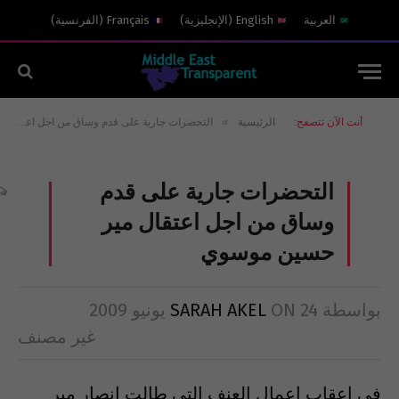
العربية
English
(
الإنجليزية
)
Français
(
الفرنسية
)
»
أنت الآن تتصفح:
الرئيسية
التحضرات جارية على قدم وساق من اجل اعتقال مير حسين موسوي
التحضرات جارية على قدم
وساق من اجل اعتقال مير
حسين موسوي
بواسطة
24 يونيو 2009
ON
SARAH AKEL
غير مصنف
في اعقاب اعمال العنف التي طالت انصار مير