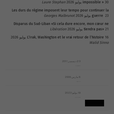
30 يوليو 2026
impossible »
Laure Stephan
Les durs du régime imposent leur tempo pour continuer la
23 يوليو 2026
guerre
Georges Malbrunot
Disparus du Sud-Liban «Si cela dure encore, mon cœur ne
21 يوليو 2026
tiendra pas»
Libération
16 يوليو 2026
L’Irak, Washington et le vrai retour de l’histoire
Walid Sinno
23 ديسمبر 2011
عائلة المهندس طارق الربعة: أين دولة القانون والموسسات؟
8 مارس 2008
رسالة مفتوحة لقداسة البابا شنوده الثالث
19 يوليو 2023
إشكاليات التقويم الهجري، وهل يجدي هذا التقويم أيُ نفع؟