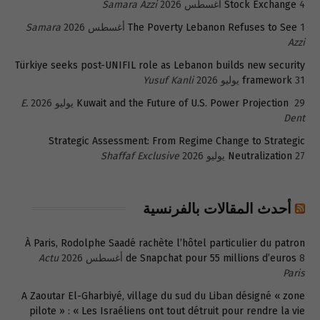
4 أغسطس 2026
Stock Exchange
Samara Azzi
1 أغسطس 2026
The Poverty Lebanon Refuses to See
Samara
Azzi
Türkiye seeks post-UNIFIL role as Lebanon builds new security
31 يوليو 2026
framework
Yusuf Kanli
29 يوليو 2026
Kuwait and the Future of U.S. Power Projection
E.
Dent
Strategic Assessment: From Regime Change to Strategic
27 يوليو 2026
Neutralization
Shaffaf Exclusive
أحدث المقالات بالفرنسية
À Paris, Rodolphe Saadé rachète l’hôtel particulier du patron
8 أغسطس 2026
de Snapchat pour 55 millions d’euros
Actu
Paris
A Zaoutar El-Gharbiyé, village du sud du Liban désigné « zone
pilote » : « Les Israéliens ont tout détruit pour rendre la vie