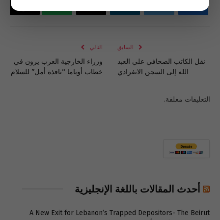
فيسبوك
تويتر
لينكدإن
البريد
واتساب
Copy
الإلكتروني
Link
السابق
التالي
نقل الكاتب الصحافي علي العبد
وزراء الخارجية العرب يرون في
الله إلى السجن الانفرادي
خطاب أوباما “نافذة أمل” للسلام
التعليقات مغلقة.
أحدث المقالات باللغة الإنجليزية
A New Exit for Lebanon’s Trapped Depositors- The Beirut