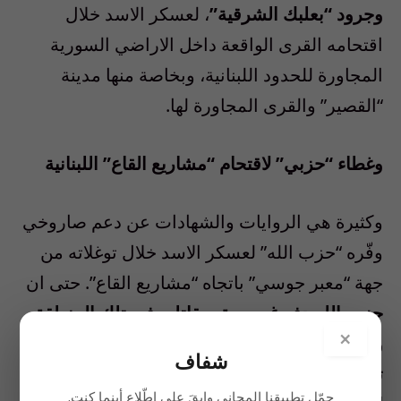
وجرود “بعلبك الشرقية”
، لعسكر الاسد خلال
اقتحامه القرى الواقعة داخل الاراضي السورية
المجاورة للحدود اللبنانية، وبخاصة منها مدينة
“القصير” والقرى المجاورة لها.
وغطاء “حزبي” لاقتحام “مشاريع القاع” اللبنانية
وكثيرة هي الروايات والشهادات عن دعم صاروخي
وفّره “حزب الله” لعسكر الاسد خلال توغلاته من
جهة “معبر جوسي” باتجاه “مشاريع القاع”. حتى ان
حزب الله دفع غير مرة بمقاتليه في تلك المنطقة،
×
وتحت غطاء صاروخي ومدفعي، مشكلا فك كماشة
شفاف
تتكامل مع عملية اقتحام عسكر الاسد لـ”مشاريع
حمّل تطبيقنا المجاني وابقَ على اطّلاع أينما كنت.