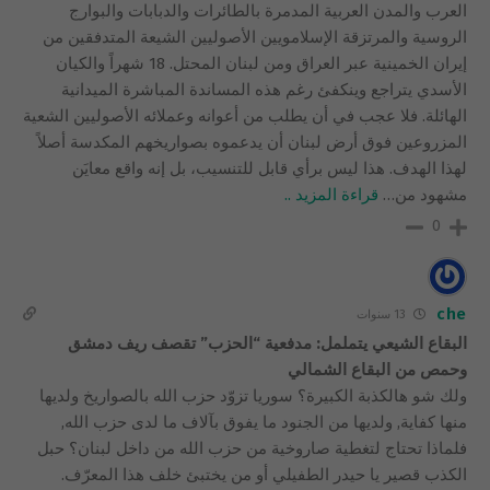
العرب والمدن العربية المدمرة بالطائرات والدبابات والبوارج
الروسية والمرتزقة الإسلامويين الأصوليين الشيعة المتدفقين من
إيران الخمينية عبر العراق ومن لبنان المحتل. 18 شهراً والكيان
الأسدي يتراجع وينكفئ رغم هذه المساندة المباشرة الميدانية
الهائلة. فلا عجب في أن يطلب من أعوانه وعملائه الأصوليين الشعية
المزروعين فوق أرض لبنان أن يدعموه بصواريخهم المكدسة أصلاً
لهذا الهدف. هذا ليس برأي قابل للتنسيب، بل إنه واقع معايَن
مشهود من
…
قراءة المزيد ..
0
che
13 سنوات
البقاع الشيعي يتململ: مدفعية “الحزب” تقصف ريف دمشق
وحمص من البقاع الشمالي
ولك شو هالكذبة الكبيرة؟ سوريا تزوّد حزب الله بالصواريخ ولديها
منها كفاية, ولديها من الجنود ما يفوق بآلاف ما لدى حزب الله,
فلماذا تحتاج لتغطية صاروخية من حزب الله من داخل لبنان؟ حبل
الكذب قصير يا حيدر الطفيلي أو من يختبئ خلف هذا المعرّف.