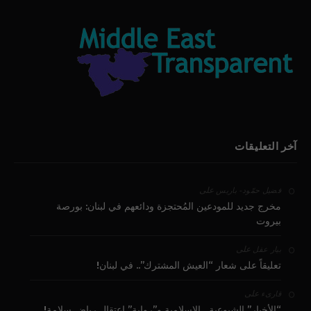
آخر التعليقات
على
فضيل حمّود - باريس
مخرج جديد للمودعين المُحتجزة ودائعهم في لبنان: بورصة
بيروت
على
بيار عقل
تعليقاً على شعار “العيش المشترك”.. في لبنان!
على
قارىء
“الأخبار” الشيوعية ـ الإسلامية و”رواية” اعتقال رياض سلامة!