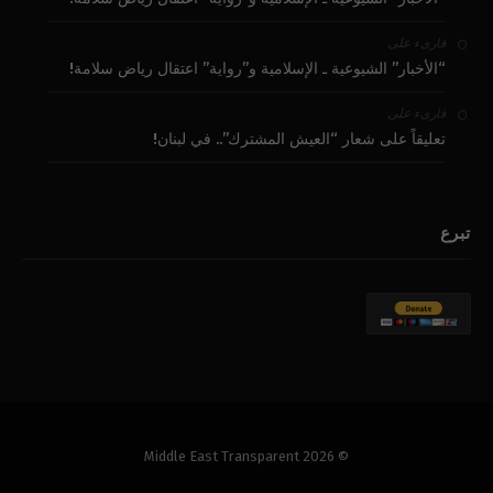
على
قارىء
“الأخبار” الشيوعية ـ الإسلامية و”رواية” اعتقال رياض سلامة!
على
قارىء
تعليقاً على شعار “العيش المشترك”.. في لبنان!
تبرع
© 2026 Middle East Transparent