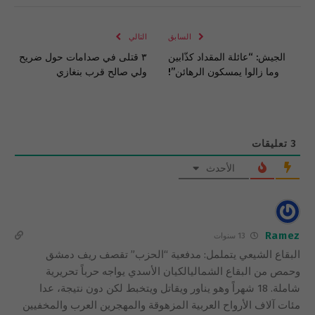
الإلكتروني
Link
السابق
التالي
الجيش: “عائلة المقداد كذّابين
٣ قتلى في صدامات حول ضريح
وما زالوا يمسكون الرهائن”!
ولي صالح قرب بنغازي
3
تعليقات
الأحدث
Ramez
13 سنوات
البقاع الشيعي يتململ: مدفعية “الحزب” تقصف ريف دمشق
وحمص من البقاع الشماليالكيان الأسدي يواجه حرباً تحريرية
شاملة. 18 شهراً وهو يناور ويقاتل ويتخبط لكن دون نتيجة، عدا
مئات آلاف الأرواح العربية المزهوقة والمهجرين العرب والمخفيين