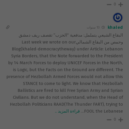
0
khaled
13 سنوات
البقاع الشيعي يتململ: مدفعية “الحزب” تقصف ريف دمشق
وحمص من البقاع الشماليLast week we wrote on our
Blog(khaled-democracytheway) under Article: Lebanon
Syria Borders, that the Note forwarded to the President
by 14 March Forces to deploy UNICEF Forces in the North,
is Logic, but the Facts on the Ground are different. The
presence of Hezbollah Armed Forces would not allow this
STANCE to come to light. We know that Hezbollah
Ballistics are fired to kill Free Syrian Army and Syrian
Civilians. But we do not understand, when the Head of
Hezbollah Politicians RAAD(The Thunder FART), trying to
FOOL the Lebanese
…
قراءة المزيد ..
0