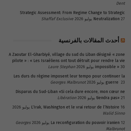
Dent
Strategic Assessment: From Regime Change to Strategic
27 يوليو 2026
Neutralization
Shaffaf Exclusive
أحدث المقالات بالفرنسية
A Zaoutar El-Gharbiyé, village du sud du Liban désigné « zone
pilote » : « Les Israéliens ont tout détruit pour rendre la vie
30 يوليو 2026
impossible »
Laure Stephan
Les durs du régime imposent leur tempo pour continuer la
23 يوليو 2026
guerre
Georges Malbrunot
Disparus du Sud-Liban «Si cela dure encore, mon cœur ne
21 يوليو 2026
tiendra pas»
Libération
16 يوليو 2026
L’Irak, Washington et le vrai retour de l’histoire
Walid Sinno
12 يوليو 2026
La reconfiguration du pouvoir iranien
Georges
Malbrunot