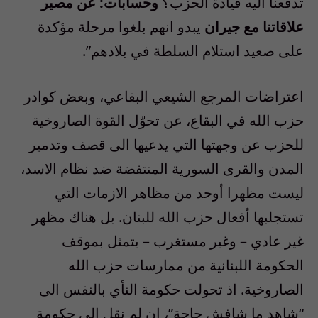
تدفعنا أليه قيادة الحزب؟
وحسابات: عن مصير
علاقاتنا مع جيران
يبدو انهم بلغوا مرحلة مؤكدة
على صعيد استلام السلطة في بلادهم”.
اعتراضات المرجع الشيعي البقاعي، وبعض كوادر
حزب الله في البقاع، عن تحوّل القوة الصاروخية
للحزب عن وجهتها التي يدعيها الى قصف وتدمير
المدن والقرى السورية المنتفضة ضد نظام الاسد،
ليست مظهرا أوحد من مظاهر الازمات التي
تستجلبها أفعال حزب الله للبنان. بل هناك مظهر
غير عادي – وغير مستغرب – يتمثل بموقف
الحكومة اللبنانية من ممارسات حزب الله
الصاروخية. اذ تحولت حكومة النأي بالنفس الى
“شاهد ما شافش حاجة”، ان لم نقل إلى حكومة