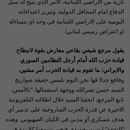
نارية من الاراضي اللبنانية، الامر الذي يتيح له سبل
الدفاع امام المحافل الدولية، وتبرير اعتداءاته
اليومية على الاراضي اللبنانية في وجه اي مساءلة
او اعتراض رسمي لبناني!
يقول مرجع شيعي بقاعي معارض بقوة لانبطاح
قيادة حزب الله أمام أرجل النظامين السوري
والايراني: ما تقوم به قيادة الحزب أمر مشين
،
وفاقع جدا! فها نحن اليوم نلمس حقيقة صواريخ
السيد حسن نصرالله ووجهة استعمالها. “بالأمس،
تابع المرجع، اتحفنا السيد خلال اطلالته التلفزيونية
الاخيرة عن قدرة الحزب الصاروخية على تدمير أي
هدف عسكري أو مدني في الكيان الصهيوني. وهذه
“التحفة” ليست بجديدة، فنحن نسمعها كلازمة في