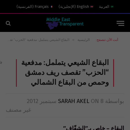
العربية
English
(
الإنجليزية
)
Français
(
الفرنسية
)
»
أنت الآن تتصفح:
الرئيسية
البقاع الشيعي يتململ: مدفعية “الحزب” تقصف ريف دمشق وحمص من البقاع الشمالي
البقاع الشيعي يتململ: مدفعية
“الحزب” تقصف ريف دمشق
وحمص من البقاع الشمالي
بواسطة
8 سبتمبر 2012
ON
SARAH AKEL
غير مصنف
البقاع – خاص بـ”الشفّاف”