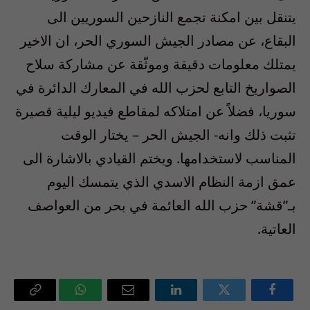
يتنقل بين امكنة تجمع النازحين السوريين الى
البقاع، عن مصادر الجيش السوري الحر، ان الاخير
يمتلك معلومات دقيقة وموثّقة عن مشاركة سلاح
الصواريخ التابع لحزب الله في المعارك الدائرة في
سوريا، فضلاً عن امتلاكه لمقاطع فيديو ليلية قصيرة
تثبت ذلك وانه- الجيش الحر – يختار الوقت
المناسب لاستخدامها. ويختم القيادي بالاشارة الى
عمق ازمة النظام الاسدي الذي يتمسك اليوم
بـ”قشة” حزب الله العائمة في بحر من العواصف
العاتية.
فيسبوك
تويتر
لينكدإن
البريد
واتساب
Copy