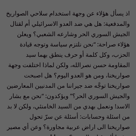
اذ يسأل هؤلاء عن وجهة استخدام سلاحي الصواريخ
والمدفعية: هل هي ضد العدو الاسرائيلي أم لقتال
الجيش السوري الحر وشارعه الشعبي؟ ويعلن
هؤلاء صراحة: “نحن نلتزم سياسة وتوجه قيادة
الحزب، وكل كلمة أو حرف ينطق بهما سيد
المقاومة حسن نصرالله، ولكن لماذا اختلفت وجهة
صواريخنا، ومن هو العدو اليوم؟ هل اصبحت
صواريخنا توجَّه ضد جيراننا من المدنيين المعارضين
والجيش السوري الحر؟” ويؤكدون: “نحن مع بشار
الاسد! ونعمل بهدي من السيد الخامنئي، ولكن لا بد
من اسئلة وحسابات: أسئلة عن سرّ تحول
صواريخنا الى اراض عربية مجاورة؟ وعن أي مصير