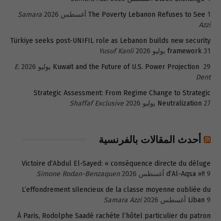
1 أغسطس 2026
The Poverty Lebanon Refuses to See
Samara
Azzi
Türkiye seeks post-UNIFIL role as Lebanon builds new security
31 يوليو 2026
framework
Yusuf Kanli
29 يوليو 2026
Kuwait and the Future of U.S. Power Projection
E.
Dent
Strategic Assessment: From Regime Change to Strategic
27 يوليو 2026
Neutralization
Shaffaf Exclusive
أحدث المقالات بالفرنسية
Victoire d’Abdul El-Sayed: « conséquence directe du déluge
9 أغسطس 2026
d’Al-Aqsa »!!
Simone Rodan-Benzaquen
L’effondrement silencieux de la classe moyenne oubliée du
9 أغسطس 2026
Liban
Samara Azzi
À Paris, Rodolphe Saadé rachète l’hôtel particulier du patron