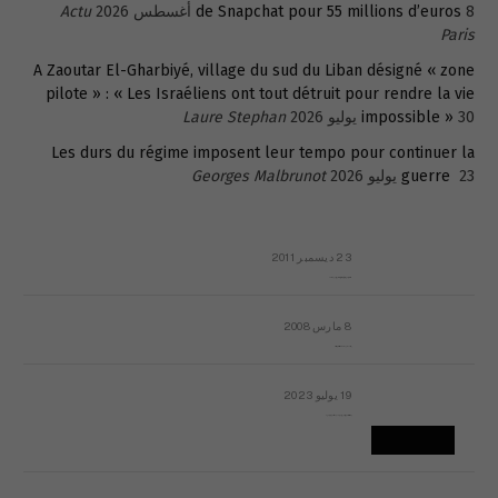
8 أغسطس 2026
de Snapchat pour 55 millions d’euros
Actu
Paris
A Zaoutar El-Gharbiyé, village du sud du Liban désigné « zone
pilote » : « Les Israéliens ont tout détruit pour rendre la vie
30 يوليو 2026
impossible »
Laure Stephan
Les durs du régime imposent leur tempo pour continuer la
23 يوليو 2026
guerre
Georges Malbrunot
23 ديسمبر 2011
عائلة المهندس طارق الربعة: أين دولة القانون والموسسات؟
8 مارس 2008
رسالة مفتوحة لقداسة البابا شنوده الثالث
19 يوليو 2023
إشكاليات التقويم الهجري، وهل يجدي هذا التقويم أيُ نفع؟