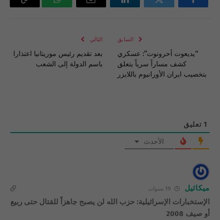
فيسبوك
تويتر
لينكدإن
البريد
واتساب
Copy
الإلكتروني
Link
السابق
التالي
“يديعوت أحرونوت”: عسكري
بعد تقديم رئيس موريتانيا اعتذارا
كشف مساراً سرياً يتعلق
باسم الدولة إلى الشعب
بتخصيب ايران الأورانيوم باللايزر
1
تعليق
الأحدث
ميكائيل
19 سنوات
الإستخبارات الإسرائيلية: حزب الله لن يصبح جاهزاً للقتال حتى ربيع
أو صيف 2008