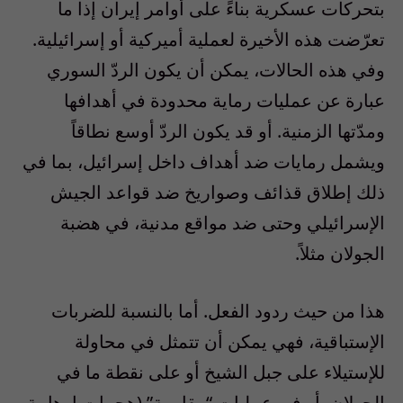
بتحركات عسكرية بناءً على أوامر إيران إذا ما
تعرّضت هذه الأخيرة لعملية أميركية أو إسرائيلية.
وفي هذه الحالات، يمكن أن يكون الردّ السوري
عبارة عن عمليات رماية محدودة في أهدافها
ومدّتها الزمنية. أو قد يكون الردّ أوسع نطاقاً
ويشمل رمايات ضد أهداف داخل إسرائيل، بما في
ذلك إطلاق قذائف وصواريخ ضد قواعد الجيش
الإسرائيلي وحتى ضد مواقع مدنية، في هضبة
الجولان مثلاً.
هذا من حيث ردود الفعل. أما بالنسبة للضربات
الإستباقية، فهي يمكن أن تتمثل في محاولة
للإستيلاء على جبل الشيخ أو على نقطة ما في
الجولان، أو في عمليات “مقاومة” (هجمات إرهابية،