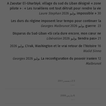
A Zaoutar El-Gharbiyé, village du sud du Liban désigné « zone
pilote » : « Les Israéliens ont tout détruit pour rendre la vie
30 يوليو 2026
impossible »
Laure Stephan
Les durs du régime imposent leur tempo pour continuer la
23 يوليو 2026
guerre
Georges Malbrunot
Disparus du Sud-Liban «Si cela dure encore, mon cœur ne
21 يوليو 2026
tiendra pas»
Libération
16 يوليو 2026
L’Irak, Washington et le vrai retour de l’histoire
Walid Sinno
12 يوليو 2026
La reconfiguration du pouvoir iranien
Georges
Malbrunot
23 ديسمبر 2011
عائلة المهندس طارق الربعة: أين دولة القانون والموسسات؟
8 مارس 2008
رسالة مفتوحة لقداسة البابا شنوده الثالث