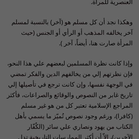
العنصرية للمرأة.
وهكذا نجد أن كل مسلم هو (آخر) بالنسبة لمسلم
آخر يخالفه المذهب أو الرأي أو الجنس (حيث
المرأة صارت هنا، أيضاً، آخر ).
وإذا كانت نظرة المسلمين لبعضهم علي هذا النحو،
فإن نظرتهم إلي من يخالفهم الدين والفكر تمضي
في الوجهة نفسها، وإن كانت ترجع في تأصيلها إلي
تاريخ غابر من النصوص والوقائع والصراعات، فأكثر
المراجع الإسلامية تعتبر كل من هو غير مسلم
(كافرا)، ورغم وجود نصوص تُميّز ما يسمي بأهل
الكتاب من يهود ونصاري علي سائر (الكُفّار
الآخرين)، إلاّ أن أكثر الممارسات التاريخية تدل