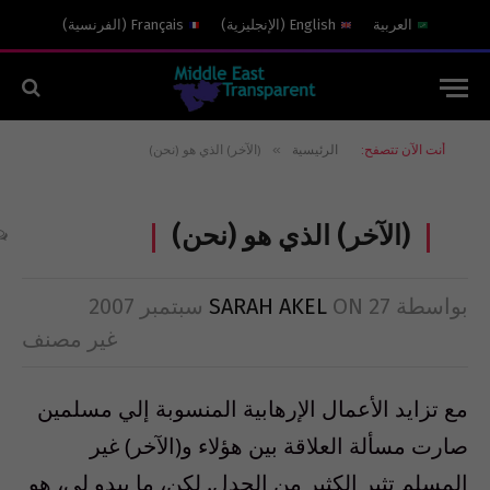
العربية
English
(
الإنجليزية
)
Français
(
الفرنسية
)
»
أنت الآن تتصفح:
الرئيسية
(الآخر) الذي هو (نحن)
(الآخر) الذي هو (نحن)
بواسطة
27 سبتمبر 2007
ON
SARAH AKEL
غير مصنف
مع تزايد الأعمال الإرهابية المنسوبة إلي مسلمين
صارت مسألة العلاقة بين هؤلاء و(الآخر) غير
المسلم تثير الكثير من الجدل. لكن، ما يبدو لي، هو