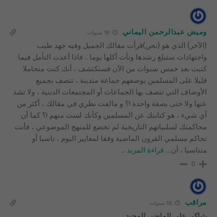
وميض عبدالرحمن اليماني
18 سنوات
(الآخر) الذي هو (نحن)قرأت مقالك الجميل وفيه جهد طيب
واجتهادات ستبلغ رشدها وتأت أكلها يوما .. فاذا أعدت التأمل فيما
كتبت بعد خمس سنوات من الآن فستكتشف ، أنك كنت متحاملا
قليلا على المسلمين بوصفهم جماعة متدينة ، تتصف بجميع
الأوصاف التي تتصف بها الجماعات أو المجتمعات الدينية ، ولا تشذ
عنها ولا حتى بصفة واحدة !؟ و مالفت نظري في مقالك ، أكثر من
أي شيء ، هو كتابتك عن المسلمين وكأنك لست منهم !؟ كما أن
محاكمتك لسلبياتهم التاريخية لم تخضع للمنهج الموضوعي ، فأنت
تحاكم مسلمي القرون الماضية وفقا لمعايير اليوم ، ناسيا أو
متناسيا ، أن
…
قراءة المزيد ..
0
مراقب
18 سنوات
يتباكى على الماضي المجيد