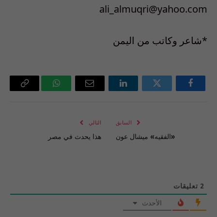
ali_almuqri@yahoo.com
*شاعر وكاتب من اليمن
فيسبوك
تويتر
لينكدإن
البريد
واتساب
Copy
الإلكتروني
Link
السابق
التالي
«الفقيه» ميشال عون
هذا يحدث في مصر
2
تعليقات
الأحدث