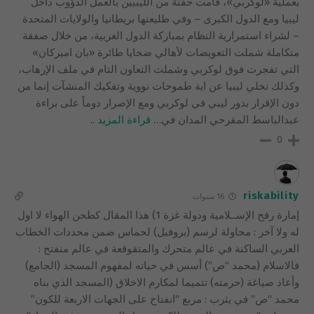
بعملية «لوكربي»، قامت حفنة من الليبيين بالعمل الدؤوب داخل
ليبيا ومع الدول الكبرى – وفي طليعتها بريطانيا والولايات المتحدة
– لشراء استمرارية النظام بمباركة الدول الغربية، من خلال صفقة
متكاملة شملت التعويضات لأهالي ضحايا طائرة «بان اميركان»
التي تفجرت فوق لوكربي وشملت التعاون التام في ملف الإرهاب،
وكذلك تخلي ليبيا عن اية طموحات نووية وتفكيك المنشآت إنما من
دون الإقرار بدور ليبي في لوكربي ومع الإصرار دوماً على براءة
عبدالباسط المقرحي المدان في
…
قراءة المزيد ..
0
riskability
16 سنوات
إمارة رفح الإســلامية ودولة غزة 1) هذا المقال كطحن الهواء لا اول
له ولا آخر : محاولة لرسم (بروفيل) لحماس ضمن محددات الخطاب
العربي الساكنة في عالم متحرك والمتقوقعة في عالم منفتح :
فالاسلام (محمد “ص”) أسس في حياته لمفهوم المسجد (الجامع)
وأعاد صياغة (حرمته) تتميما لمكارم الاخلاق (المسجد الذي بناه
محمد “ص” في يثرب : مربع “انفتاح على الجهات الاربعة للكون”