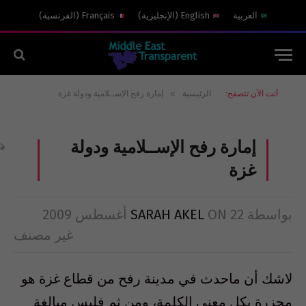
العربية
English
(
الإنجليزية
)
Français
(
الفرنسية
)
»
أنت الآن تتصفح:
الرئيسية
إمارة رفح الإســلامية ودولة غزة
إمارة رفح الإســلامية ودولة
غزة
بواسطة
22 أغسطس 2009
ON
SARAH AKEL
غير مصنف
لاشك أن ماحدث في مدينة رفح من قطاع غزة هو
مجزرة بكل معنى الكلمة، ومن ثم فليس مبالغة