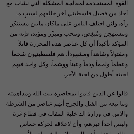
القوة المستخدمة لمعالجة المشكلة التي نشأت مع
آحاد من فصيل فلسطيني آخر خالفهم لسببٍ ما
رآه. ولئن اختلف الناس على ماكان مابين مستنكِر
ومستهجِن ومُبغِض، ومحب ومبرِّر ومؤيد، فإنه من
المؤكد تأكيداً أن كل عناصر هذه المجزرة قاتلاً
ومقتولاً وشاهداً ومشهوداً، هم فلسطينيون شحماً
وعظماً ولحماً ودماً وعيناً ووشماً، وكل واحد فيهم
لحيته أطول من لحية الآخر.
قالوا عن الذين قاموا بمحاصرة بيت الله ومداهمته
وما تبعه من القتل والجرح أنهم عناصر من الشرطة
والأمن في وزارة الداخلية المقالة في قطاع غزة
وليس أحداً غيرهم، وأن لاعلاقة لحركة حماس
بذلك، باعتبار أن حال رجالات الشرطة والأمن