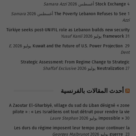
4 أغسطس 2026
Stock Exchange
Samara Azzi
1 أغسطس 2026
The Poverty Lebanon Refuses to See
Samara
Azzi
Türkiye seeks post-UNIFIL role as Lebanon builds new security
31 يوليو 2026
framework
Yusuf Kanli
29 يوليو 2026
Kuwait and the Future of U.S. Power Projection
E.
Dent
Strategic Assessment: From Regime Change to Strategic
27 يوليو 2026
Neutralization
Shaffaf Exclusive
أحدث المقالات بالفرنسية
A Zaoutar El-Gharbiyé, village du sud du Liban désigné « zone
pilote » : « Les Israéliens ont tout détruit pour rendre la vie
30 يوليو 2026
impossible »
Laure Stephan
Les durs du régime imposent leur tempo pour continuer la
23 يوليو 2026
guerre
Georges Malbrunot