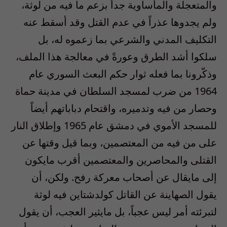
والمتعجلة والمأساوية جداً بزعم ما فيه من لوثة،
ولم يجدوها عذراً في عدم القتل وقد أسقط عنه
التكليف المدني والشرعي بما زعموه له، بل
سلكوا أشد الطرق وعورةً في معالجة هذا الملف،
وذكّرونا بما فعله ثوار حكم البعث السوري عام
1964 من ضرب لمسجد السلطان في مدينة حماة
وحصار من فيه وتدميره، واقتحام دباباتهم أيضاً
للمسجد الأموي في دمشق عام 1965 وإطلاق النار
على من فيه من المعتصمين، وبما قيل وقتها عن
القتلى والمحاصرين والمعتصمين أقرب مايكون
إلى مايقال عن أصحاب معركة رفح. ولكن، أن
يقول الصهاينة عن القاتل كولدشتاين فيه لوثة
لتبرئته أمر ليس عجباً، بل مايثير العجب، أن يقول