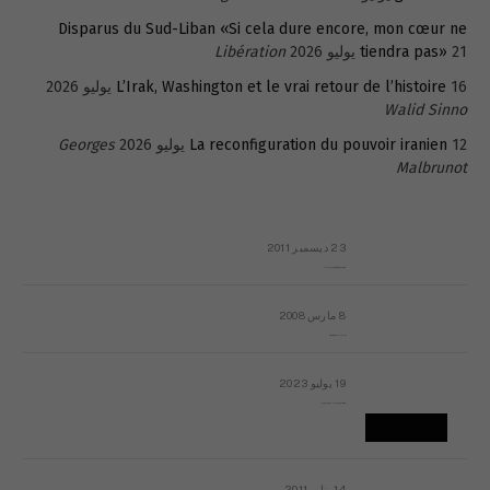
Disparus du Sud-Liban «Si cela dure encore, mon cœur ne
21 يوليو 2026
tiendra pas»
Libération
16 يوليو 2026
L’Irak, Washington et le vrai retour de l’histoire
Walid Sinno
12 يوليو 2026
La reconfiguration du pouvoir iranien
Georges
Malbrunot
23 ديسمبر 2011
عائلة المهندس طارق الربعة: أين دولة القانون والموسسات؟
8 مارس 2008
رسالة مفتوحة لقداسة البابا شنوده الثالث
19 يوليو 2023
إشكاليات التقويم الهجري، وهل يجدي هذا التقويم أيُ نفع؟
14 يناير 2011