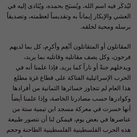
ليُذكَر فيه اسم الله، ويُسبَح بحمده، ويُنَادى إليه في
العشي والإبكار إيماناً به وتقديساً لعظمته، وتصديقاً
برسله ومحبة لخلقه.
المقاتلون أو المتقاتلون أنْعِم وأكرِم، كل بما لديهم
فرحون، وكل يصف مقاتليه وقاتليه بما يريد،
ويدخلهم جنةً أو ناراً كما يريد. فإذا علمنا أنه في
الحرب الإسرائيلية الفتاكة على قطاع غزة مطلع
هذا العام لم تتجاوز خسائرها الثمانية من أفرادها
وكوادرها حسب مصادرنا الخاصة، وإذا علمنا أيضاُ
أنها خسرت في معركة مسجد ابن تيمية ستة من
عناصرها في بعض يوم، فيمكن لنا أن نتصور طبيعة
هذه الحرب الفلسطينية الفلسطينية الطاحنة وحجم