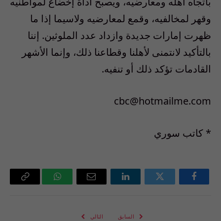
باتجاه أهله ومعارضيه، ويصبح أداة إخضاع لمواطنيه
وقهر لمخالفيه، وقمع لمعارضيه ولاسيما إذا ما
ظهرت إمارات جديدة وازداد عدد الملوثين. إننا
بالتأكيد لانتمنى لأهلنا وقطاعنا ذلك، وإنما الأشهر
القادمات تؤكد ذلك أو تنفيه.
cbc@hotmailme.com
* كاتب سوري
فيسبوك
تويتر
لينكدإن
البريد
واتساب
Copy
الإلكتروني
Link
السابق
التالي