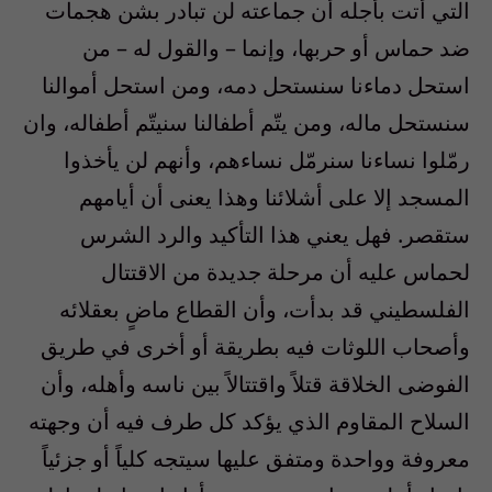
التي أتت بأجله أن جماعته لن تبادر بشن هجمات
ضد حماس أو حربها، وإنما – والقول له – من
استحل دماءنا سنستحل دمه، ومن استحل أموالنا
سنستحل ماله، ومن يتّم أطفالنا سنيتّم أطفاله، وان
رمّلوا نساءنا سنرمّل نساءهم، وأنهم لن يأخذوا
المسجد إلا على أشلائنا وهذا يعنى أن أيامهم
ستقصر. فهل يعني هذا التأكيد والرد الشرس
لحماس عليه أن مرحلة جديدة من الاقتتال
الفلسطيني قد بدأت، وأن القطاع ماضٍ بعقلائه
وأصحاب اللوثات فيه بطريقة أو أخرى في طريق
الفوضى الخلاقة قتلاً واقتتالاً بين ناسه وأهله، وأن
السلاح المقاوم الذي يؤكد كل طرف فيه أن وجهته
معروفة وواحدة ومتفق عليها سيتجه كلياً أو جزئياً