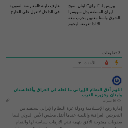
بيريس لـ “الراي”: لبنان اصبح
عارف دليلة :المعارضة السورية
ايران المنطقة بدل سويسرا
في الداخل لاتعول على الخارج
الشرق ولسنا معنيين بحرب معه
الا اذا تعرضنا لهجوم
2
تعليقات
الأحدث
اللهم أذق النظام الإيراني ما فعله في العراق وأفغانستان
ولبنان وجزيرة العرب
16 سنوات
إمارة رفح الإســلامية ودولة غزة النظام الإيراني يستفيد من
التجربتين العراقية والليبية عندما أثقل مجلس الأمن الدولي ليبيا
بعقوبات مفتوحة الأفق بتهمة تبني الإرهاب سياسة لها والقيام