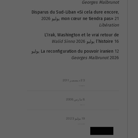
Georges Malbrunot
Disparus du Sud-Liban «Si cela dure encore,
21 يوليو 2026
mon cœur ne tiendra pas»
Libération
L’Irak, Washington et le vrai retour de
16 يوليو 2026
l’histoire
Walid Sinno
La reconfiguration du pouvoir iranien
12 يوليو
Georges Malbrunot
2026
23 ديسمبر 2011
عائلة المهندس طارق الربعة: أين دولة القانون والموسسات؟
8 مارس 2008
رسالة مفتوحة لقداسة البابا شنوده الثالث
19 يوليو 2023
إشكاليات التقويم الهجري، وهل يجدي هذا التقويم أيُ نفع؟