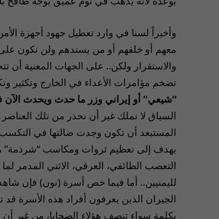
بوعده لأنه يذهب في نوم عميق بوجه طافح باب
وأخيراً لسنا في وارد تعطيل جهود أجهزة ال
معهم أو خلفهم أو من يسندهم ولن نكون على ا
والاستقرار ولكن.. على الجهات المعنية أن ت
تضخم مؤامرات الأعداء في الخارج وتكثير وتك
“شيعي” أو إيراني وزر ما حدث ويحدث الآن ف
السياق لا نملك غير أن نحذر من تلك العناصر 
المستبعد أن تكون وجدت ضالتها في التكسب وا
يهدف إلى تعظيم ثروات ومكاسب “شرذمة” من 
التعصب الطائفي، العرقي، الاثني المدمر لم
لليمنيين.. أما فيما خص أسرة (نون) فإن شاه
الجيران الذين يعرفون أفراد هذه الأسرة قد 
بكلمة سواء تنصف هؤلاء الضحايا، من غير أن تل