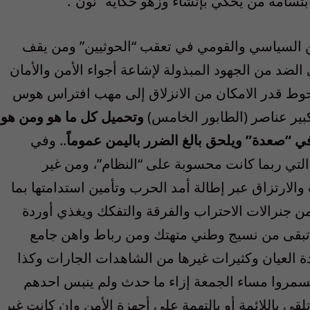
تسامة من يحكي بإنشاء وزهو حكاية “نون”.
أمن السياسي والقومي في تعقب “الحوثيين” ومن يقف
لضد من الجهود المبذولة لإشاعة أجواء الأمن والأمان
تحوط قدر الامكان من الانزلاق إلى مهب افتراس هوس
بير عناصر (الطابور الخامس)
وتحميل كل ما هو ومن هو
ي “صعدة” ويلحق بالغ الضرر باليمن عموماً
.. وفي
التي ربما كانت محسوبة على “النظام”، ومن غير
لارتزاق عبر إطالة أمد الحرب وتأمين استدامتها بما
جنرالات الاحتراب والفرقة والتفكك ويغذي أوردة
ا تبقى من نسيج وطني متهتك ومن رباط واهن جامع
دة العيان وكثيرات غيرها من الشاهدات الجارات وكذا
تسمروا مساء الجمعة إزاء ما حدث ولم ينبس احدهم
قي باللائمة أو بالتهمة على أجهزة الأمن وان كانت غير