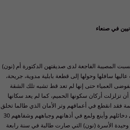
نيين في صنعاء
ت المصيبة الفاجعة لدى صديقتهن الدكتورة أم (نون)
ليها سافلها وحولها إلى قطعة بابلية مدوية، جريحة،
وضى العمياء حتى إنها لم تعد قط تشبه تلك الشقة
ن تزلزلت أركان سكونها الحميم، كما لم يعد سكانها
 فقد انقطع في أعماقهم وتر الأمان الذي طالما تخلق
برفو وئيد ورفيف أمتد واخضر رويداً رويدا في دخائلهم وأينع ولمع في أذهانهم وجباههم وشفاههم 30
وحيدة الأسرة (نون) التي صارت طالبة في سنة رابعة