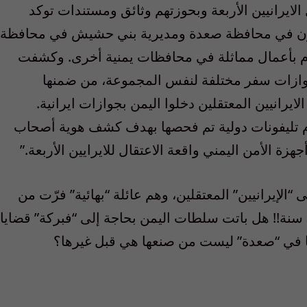
الايرانيين الأربعة وبحوزتهم وثائق ومستندات توكد
ثيون في محافظة صعدة ومديرية بني حشيش في محافظة
يام بأعمال مماثلة في محافظات يمنية أخرى. وكشفت
جوازات سفر مختلفة لنفس المجموعة، من ضمنها
يرانيين المعتقلين دخلوا اليمن بجوازات ايرانية.
ام تليفونات دولية تم فحصها بهدف كشف هوية أصحاب
جهزة الأمن اليمني واقعة الاعتقال للايرايين الأربعة.”
 “الإيرانيين” المعتقلين، وهم عائلة “بهائية” فرّت من
إضطهاد “الملات” الإيرانيين إلى اليمن قبل 30 سنة!! هل باتت سلطات اليمن بحاجة إلى “فبركة” قضايا
كلها في “صعدة” ليست من صنعها هي قبل غيرها؟