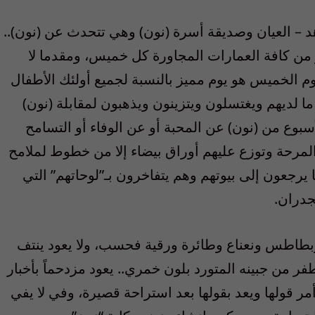
د – العيان وصديقة أسرة (نون) وهي تتحدث عن (نون)..
ر من كافة العمارات المجاورة كل خميس، ومقدما لا
م الخميس هو يوم مميز بالنسبة لجميع أولئك الأطفال
ا لديهم ويغتسلون ويتزينون ويذهبون لمقابلة (نون)
سبوع من (نون) عن المحبة أو عن الوفاء أو التسامح
المرحة وتوزع عليهم أوراق بيضاء إلا من خطوط لملامح
ا يرجعون إلى بيوتهم وهم يتفاخرون بـ”لوحاتهم” التي
جدران.
وبطاطس ونعناع وطائرة ورقية فحسب، ولا يعود ينتف
 من جبينه المتورد بلون خمري.. يعود مزدحماً بأخبار
ر قولها ويعد بقولها بعد استراحة قصيرة، وفي لا يفي