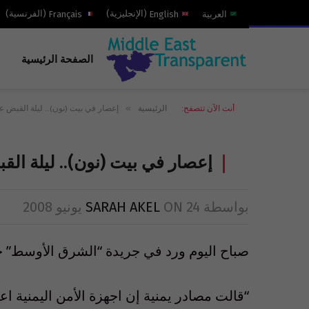
العربية
English
(
الإنجليزية
)
Français
(
الفرنسية
)
الصفحة الرئيسية
»
أنت الآن تتصفح:
الرئيسية
إعصار في بيت (نون).. ليلة القبض عل
إعصار في بيت (نون).. ليلة الق
بواسطة
24 يونيو 2008
ON
SARAH AKEL
صباح اليوم ورد في جريدة “الشرق الأوسط” خب
“قالت مصادر يمنية إن اجهزة الأمن اليمنية ا