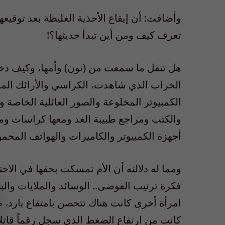
وأضافت: أن إيقاع الأحذية الغليظة بعد توقيعه
تعرف كيف ومن أين تبدأ حديثها؟!
هل تنقل ما سمعت من (نون) وأمها، وكيف دخل 
الخراب الذي شاهدت، الكراسي والأرائك المقل
الكمبيوتر المخلوعة والصور العائلية الخاصة 
والكتب ومراجع طبيبة الغد ومعها كراسات وم
أجهزة الكمبيوتر والكاميرات والهواتف المحمول
ومما له دلالته أن الأم تمسكت بحقها في الاح
فكرة ترتيب الفوضى.. الوسائد والملايات والبط
امرأة أخرى كانت هناك تتحصن بامتقاع بارد،
كانت من ارتفاع الضغط الذي سجل رقماً قاتل