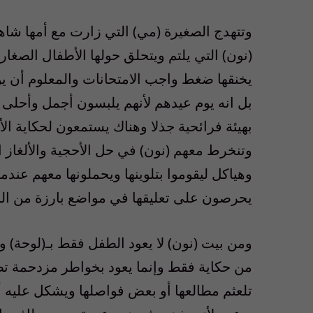
وتتهدج الصغيرة (مي) التي زارت مع أمها شاه
(نون) التي يلتم ويتحلق حولها الأطفال الصغا
يخنقها ضغط واجب الامتحانات والمعلوم أن يو
بل انه يوم عيدهم لأنهم يلبسون أجمل وأحلى م
بهيئة فرائحية جذلا وهناك يستمعون لحكاية الأ
وتنخرط معهم (نون) في حل الأحجية والألغاز 
وهياكل ليقوموا بتلوينها ويحملونها معهم عندم
يحرصون على تعليقها في مواضع بارزة من ال
ومن بيت (نون) لا يعود الطفل فقط بـ(لوحة) 
من حكاية فقط وإنما يعود بخواطر مزدحمة تطفر
تلعثم مطالعها أو بعض فواصلها ويشكل عليه أم