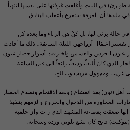
وارئ) في البيت وأغلقت غرفتها على نفسها لتتهيأ
 في خلدها أن الغرفة ستقرع بأعقاب البنادق.
ي حالة يرثى لها، بل كنَّ هن الرثاء وما بعده كن
سير اعتقال أزواجهن الليلة السابقة.. ذلك ما أفادت
 عيون الحرس والعسس واخترقت أسوار حصار عيون
ر الذي كان أليفاً، وديعاً، رائعاً الى قبل الساعة
لى غريب ومجهول مريب و… الخ.
ت أهل (نون) بعد انقشاع زوبعة الاقتحام وتصدع الحصار
ارات المجاورة من الدخول والخروج والزمهم بتنفيذ
 إنها صعقت بفظاعة المشهد الذي رأت وأن خلفية
موكيت) فاتح كان يشع بلوني ورده وسحابه.