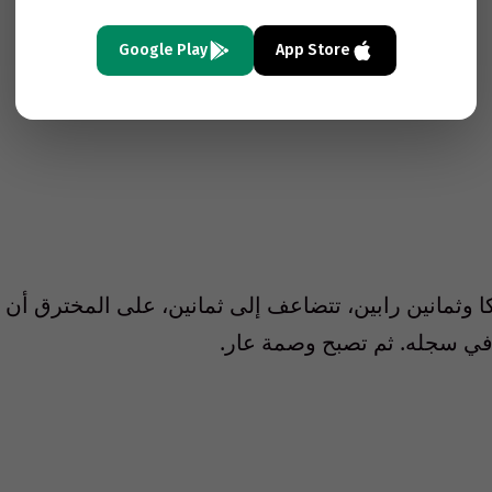
Google Play
App Store
ا وثمانين رابين، تتضاعف إلى ثمانين، على المخترق أن
ل في سجله. ثم تصبح وصمة عار.