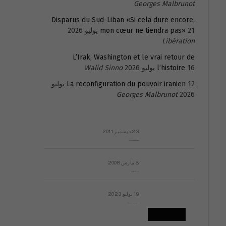
Georges Malbrunot
Disparus du Sud-Liban «Si cela dure encore,
21 يوليو 2026
mon cœur ne tiendra pas»
Libération
L’Irak, Washington et le vrai retour de
16 يوليو 2026
l’histoire
Walid Sinno
La reconfiguration du pouvoir iranien
12 يوليو
Georges Malbrunot
2026
23 ديسمبر 2011
عائلة المهندس طارق الربعة: أين دولة القانون والموسسات؟
8 مارس 2008
رسالة مفتوحة لقداسة البابا شنوده الثالث
19 يوليو 2023
إشكاليات التقويم الهجري، وهل يجدي هذا التقويم أيُ نفع؟