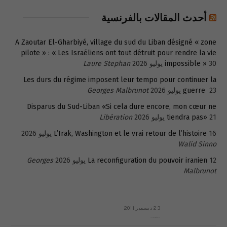
أحدث المقالات بالفرنسية
A Zaoutar El-Gharbiyé, village du sud du Liban désigné « zone
pilote » : « Les Israéliens ont tout détruit pour rendre la vie
30 يوليو 2026
impossible »
Laure Stephan
Les durs du régime imposent leur tempo pour continuer la
23 يوليو 2026
guerre
Georges Malbrunot
Disparus du Sud-Liban «Si cela dure encore, mon cœur ne
21 يوليو 2026
tiendra pas»
Libération
16 يوليو 2026
L’Irak, Washington et le vrai retour de l’histoire
Walid Sinno
12 يوليو 2026
La reconfiguration du pouvoir iranien
Georges
Malbrunot
23 ديسمبر 2011
عائلة المهندس طارق الربعة: أين دولة القانون والموسسات؟