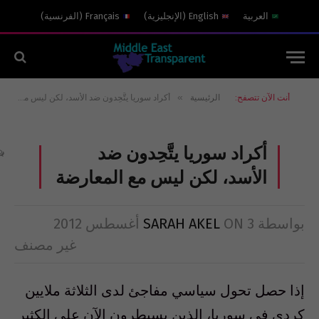
العربية
English
(
الإنجليزية
)
Français
(
الفرنسية
)
»
أنت الآن تتصفح:
الرئيسية
أكراد سوريا يتَّحِدون ضد الأسد، لكن ليس مع المعارضة
أكراد سوريا يتَّحِدون ضد
الأسد، لكن ليس مع المعارضة
بواسطة
3 أغسطس 2012
ON
SARAH AKEL
غير مصنف
إذا حصل تحول سياسي مفاجئ لدى الثلاثة ملايين
كردي في سوريا، الذين يسيطرون الآن على الكثير