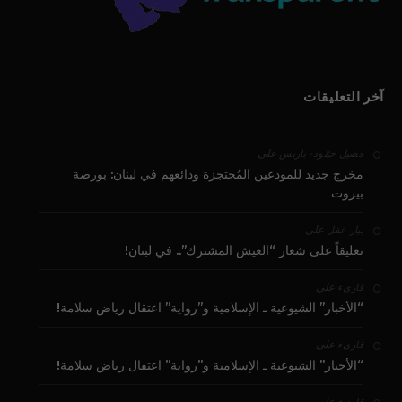
آخر التعليقات
على
فضيل حمّود - باريس
مخرج جديد للمودعين المُحتجزة ودائعهم في لبنان: بورصة
بيروت
على
بيار عقل
تعليقاً على شعار “العيش المشترك”.. في لبنان!
على
قارىء
“الأخبار” الشيوعية ـ الإسلامية و”رواية” اعتقال رياض سلامة!
على
قارىء
“الأخبار” الشيوعية ـ الإسلامية و”رواية” اعتقال رياض سلامة!