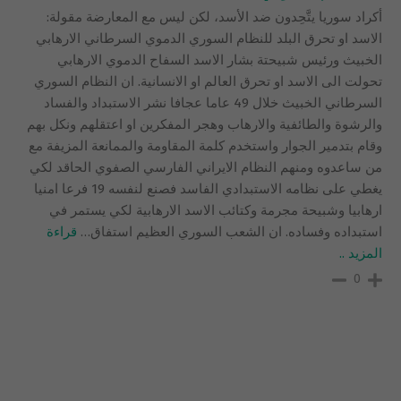
أكراد سوريا يتَّحِدون ضد الأسد، لكن ليس مع المعارضة مقولة:
الاسد او تحرق البلد للنظام السوري الدموي السرطاني الارهابي
الخبيث ورئيس شبيحتة بشار الاسد السفاح الدموي الارهابي
تحولت الى الاسد او تحرق العالم او الانسانية. ان النظام السوري
السرطاني الخبيث خلال 49 عاما عجافا نشر الاستبداد والفساد
والرشوة والطائفية والارهاب وهجر المفكرين او اعتقلهم ونكل بهم
وقام بتدمير الجوار واستخدم كلمة المقاومة والممانعة المزيفة مع
من ساعدوه ومنهم النظام الايراني الفارسي الصفوي الحاقد لكي
يغطي على نظامه الاستبدادي الفاسد فصنع لنفسه 19 فرعا امنيا
ارهابيا وشبيحة مجرمة وكتائب الاسد الارهابية لكي يستمر في
استبداده وفساده. ان الشعب السوري العظيم استفاق
…
قراءة
المزيد ..
0