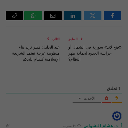
فيسبوك
تويتر
لينكدإن
البريد
واتساب
Copy
الإلكتروني
Link
السابق
التالي
«فتح لاند» سورية في الشمال أو
عبد الجليل: قطر تريد بناء
حراسة الحدود لحماية ظهر
منظومة عربية تعتمد الشريعة
النظام؟
الإسلامية كنظام للحكم
1
تعليق
الأحدث
أ. د. هشام النشواتي
14 سنوات