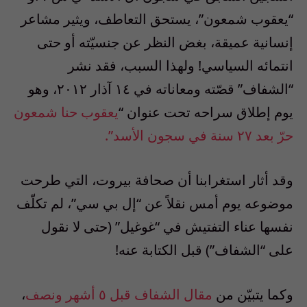
“يعقوب شمعون”، يستحق التعاطف، ويثير مشاعر
إنسانية عميقة، بغض النظر عن جنسيّته أو حتى
انتمائه السياسي! ولهذا السبب، فقد نشر
“الشفاف” قصّته ومعاناته في ١٤ آذار ٢٠١٢، وهو
يوم إطلاق سراحه تحت عنوان “
يعقوب حنا شمعون
حرّ بعد ٢٧ سنة في سجون الأسد”.
وقد أثار استغرابنا أن صحافة بيروت، التي طرحت
موضوعه يوم أمس نقلاً عن “إل بي سي”، لم تكلّف
نفسها عناء التفتيش في “غوغيل” (حتى لا نقول
على “الشفاف”) قبل الكتابة عنه!
وكما يتبيّن من
مقال الشفاف قبل ٥ أشهر ونصف
،