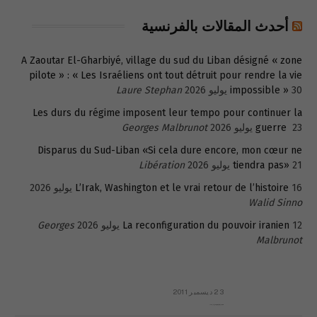
أحدث المقالات بالفرنسية
A Zaoutar El-Gharbiyé, village du sud du Liban désigné « zone
pilote » : « Les Israéliens ont tout détruit pour rendre la vie
30 يوليو 2026
impossible »
Laure Stephan
Les durs du régime imposent leur tempo pour continuer la
23 يوليو 2026
guerre
Georges Malbrunot
Disparus du Sud-Liban «Si cela dure encore, mon cœur ne
21 يوليو 2026
tiendra pas»
Libération
16 يوليو 2026
L’Irak, Washington et le vrai retour de l’histoire
Walid Sinno
12 يوليو 2026
La reconfiguration du pouvoir iranien
Georges
Malbrunot
23 ديسمبر 2011
عائلة المهندس طارق الربعة: أين دولة القانون والموسسات؟