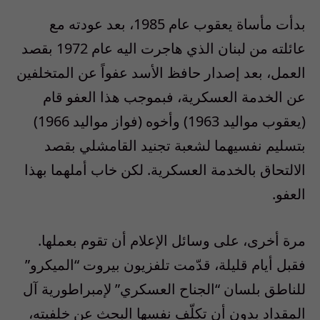
بدأت مأساة يعقوب عام 1985، بعد عودته مع
عائلته من لبنان الذي هاجرت اليه عام 1972 بقصد
العمل، بعد إصدار حافظ الأسد عفواً عن المتخلفين
عن الخدمة العسكرية، فبموجب هذا العفو قام
(يعقوب مواليد 1963) وأخوه (فواز مواليد 1966)
بتسليم نفسيهما لشعبة تجنيد القامشلي بقصد
الالتحاق بالخدمة العسكرية. لكن خاب أملهما بهذا
العفو.
مرة أخرى، على وسائل الإعلام أن تقوم بعملها.
فقبل أيام قليلة، قدّمت تلفزيون بيروت “الميكرو”
للناطق بلسان “الجناح العسكري” لإمبراطورية آل
المقداد بدون أن تكلّف نفسها البحث عن خلفيته،