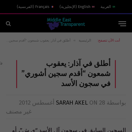
العربية
English
(
الإنجليزية
)
Français
(
الفرنسية
)
»
أنت الآن تتصفح:
الرئيسية
أطلق في آذار: يعقوب شمعون “أقدم سجين أشوري” في سجون الأسد
أطلق في آذار: يعقوب
شمعون “أقدم سجين أشوري”
في سجون الأسد
بواسطة
28 أغسطس 2012
ON
SARAH AKEL
غير مصنف
السجين السابق في سجون آل الأسد “ي ش”، أو