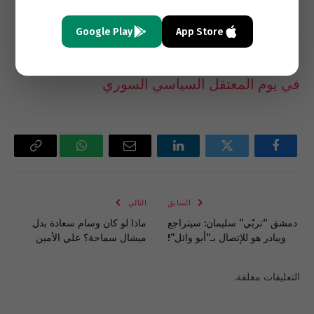
Google Play
App Store
رزان زيتونة:
حياة مشتهاة..
في يوم المعتقل السياسي السوري
فيسبوك
تويتر
لينكدإن
البريد
واتساب
Copy
الإلكتروني
Link
السابق
التالي
دمشق “تربّي” سليمان: سيتراجع
ماذا لو كان وسام سعادة بدل
ويبادر هو للإتصال بـ”أبو وائل”!
ميشال سماحة؟ علي الأمين
التعليقات مغلقة.