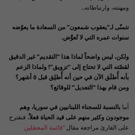
ومهنته، وارتباطاته..
نتمنّى لـ”يعقوب شمعون” من السعادة ما يعوّضه
سنوات عمره التي لا تُعوَّض.
ولكن، ليس واضحاً لماذا هذا “التقديم” غير الدقيق
لقصّته التي لا تحتاج إلى “تزويق”! ولماذا الزعم
بأنه أُطلَق الآن في حين أنه أُطلِق قبل ٥ أشهر؟
ومن قام بهذا “التعديل” للوقائع؟
أما
بالنسبة للسجناء اللبنانيين في سوريا، وهم
موجودون وكثير منهم على قيد الحياة فعلاً
، فنقترح
على القارئ مراجعة مقال
“قائمة المعتقلين