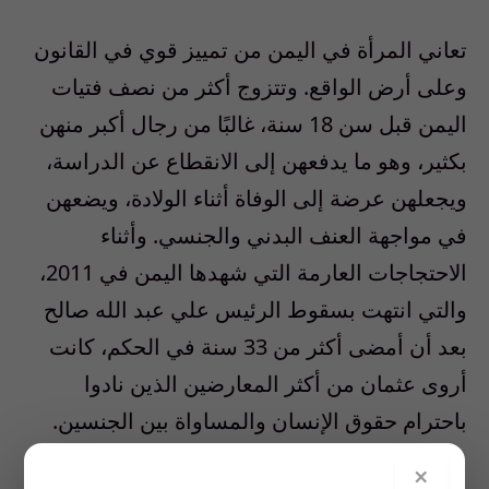
تعاني المرأة في اليمن من تمييز قوي في القانون
وعلى أرض الواقع. وتتزوج أكثر من نصف فتيات
اليمن قبل سن 18 سنة، غالبًا من رجال أكبر منهن
بكثير، وهو ما يدفعهن إلى الانقطاع عن الدراسة،
ويجعلهن عرضة إلى الوفاة أثناء الولادة، ويضعهن
في مواجهة العنف البدني والجنسي. وأثناء
الاحتجاجات العارمة التي شهدها اليمن في 2011،
والتي انتهت بسقوط الرئيس علي عبد الله صالح
بعد أن أمضى أكثر من 33 سنة في الحكم، كانت
أروى عثمان من أكثر المعارضين الذين نادوا
باحترام حقوق الإنسان والمساواة بين الجنسين.
×