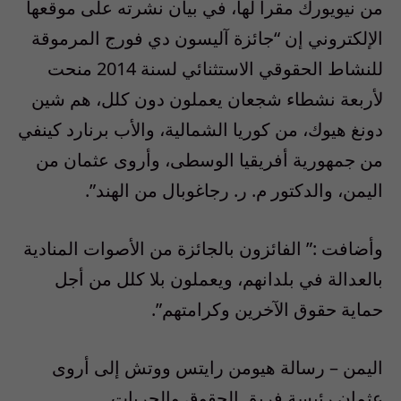
من نيويورك مقرا لها، في بيان نشرته على موقعها
الإلكتروني إن “جائزة آليسون دي فورج المرموقة
للنشاط الحقوقي الاستثنائي لسنة 2014 منحت
لأربعة نشطاء شجعان يعملون دون كلل، هم شين
دونغ هيوك، من كوريا الشمالية، والأب برنارد كينفي
من جمهورية أفريقيا الوسطى، وأروى عثمان من
اليمن، والدكتور م. ر. رجاغوبال من الهند”.
وأضافت :” الفائزون بالجائزة من الأصوات المنادية
بالعدالة في بلدانهم، ويعملون بلا كلل من أجل
حماية حقوق الآخرين وكرامتهم”.
اليمن – رسالة هيومن رايتس ووتش إلى أروى
عثمان رئيسة فريق الحقوق والحريات