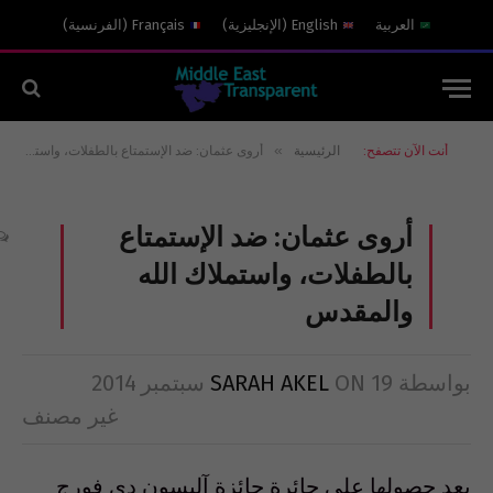
العربية
English
(
الإنجليزية
)
Français
(
الفرنسية
)
»
أنت الآن تتصفح:
الرئيسية
أروى عثمان: ضد الإستمتاع بالطفلات، واستملاك الله والمقدس
أروى عثمان: ضد الإستمتاع
بالطفلات، واستملاك الله
والمقدس
بواسطة
19 سبتمبر 2014
ON
SARAH AKEL
غير مصنف
بعد حصولها على جائرة جائزة آليسون دي فورج