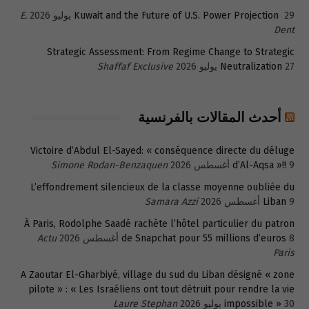
29 يوليو 2026
Kuwait and the Future of U.S. Power Projection
E.
Dent
Strategic Assessment: From Regime Change to Strategic
27 يوليو 2026
Neutralization
Shaffaf Exclusive
أحدث المقالات بالفرنسية
Victoire d’Abdul El-Sayed: « conséquence directe du déluge
9 أغسطس 2026
d’Al-Aqsa »!!
Simone Rodan-Benzaquen
L’effondrement silencieux de la classe moyenne oubliée du
9 أغسطس 2026
Liban
Samara Azzi
À Paris, Rodolphe Saadé rachète l’hôtel particulier du patron
8 أغسطس 2026
de Snapchat pour 55 millions d’euros
Actu
Paris
A Zaoutar El-Gharbiyé, village du sud du Liban désigné « zone
pilote » : « Les Israéliens ont tout détruit pour rendre la vie
30 يوليو 2026
impossible »
Laure Stephan