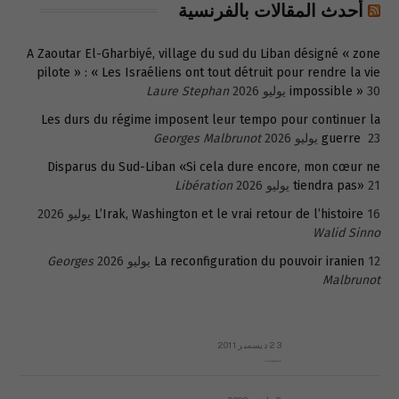
أحدث المقالات بالفرنسية
A Zaoutar El-Gharbiyé, village du sud du Liban désigné « zone
pilote » : « Les Israéliens ont tout détruit pour rendre la vie
30 يوليو 2026
impossible »
Laure Stephan
Les durs du régime imposent leur tempo pour continuer la
23 يوليو 2026
guerre
Georges Malbrunot
Disparus du Sud-Liban «Si cela dure encore, mon cœur ne
21 يوليو 2026
tiendra pas»
Libération
16 يوليو 2026
L’Irak, Washington et le vrai retour de l’histoire
Walid Sinno
12 يوليو 2026
La reconfiguration du pouvoir iranien
Georges
Malbrunot
23 ديسمبر 2011
عائلة المهندس طارق الربعة: أين دولة القانون والموسسات؟