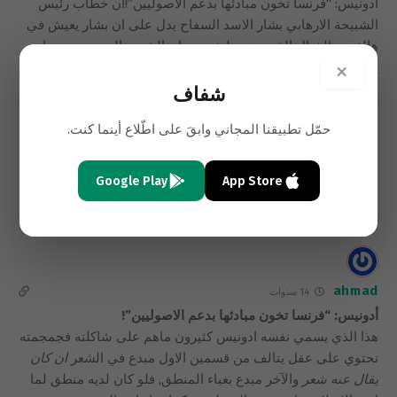
أدونيس: “فرنسا تخون مبادئها بدعم الاصوليين”!ان خطاب رئيس
الشبيحة الارهابي بشار الاسد السفاح يدل على ان بشار يعيش في
هالة من الخيال الذي صنعه لنفسه وبان الشعب السوري يجب ان
يقتل او يستعبد. وان قيمة الانسان السوري عنده لا تتجاوز 20 دولار
×
فهو يقتل اخيه السوري ب 20 دولار ويخرج ليقتل نفسه ب 20 دولار
شفاف
ولكن لماذا الحرامي رامي مخلوف لا يدفع اكثر؟ وشبه نفسه بالنبي
حمّل تطبيقنا المجاني وابقَ على اطّلاع أينما كنت.
محمد والخلفاء والصحابة دليل على غبائه في التاريخ. يقوم النظام
السوري الدموي السرطاني الارهابي الخبيث بقيادة رئيس الشبيحة
بشار الاسد السفاح الان بالاستمرار في مجازره وتدميره للمدن
Google Play
App Store
بسكانها لهدف تحويل البلاد الى حرب اهلية
…
قراءة المزيد ..
0
ahmad
14 سنوات
أدونيس: “فرنسا تخون مبادئها بدعم الاصوليين”!
هذا الذي يسمي نفسه ادونيس كثيرون ماهم على شاكلته فجمجمته
تحتوي على عقل يتالف من قسمين الاول مبدع في الشعر
ان كان
يقال عنه شعر
والآخر مبدع بغباء المنطق, فلو كان لديه منطق لما