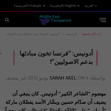
العربية
English
(
الإنجليزية
)
Français
(
الفرنسية
)
»
أنت الآن تتصفح:
الرئيسية
أدونيس: “فرنسا تخون مبادئها بدعم الاصوليين”!
أدونيس: “فرنسا تخون مبادئها
بدعم الاصوليين”!
بواسطة
4 يونيو 2012
ON
SARAH AKEL
غير مصنف
مهضوم “الشاعر الكبير” أدونيس. كان ينبغي أن
يضيف أن صدّام حسين وبشّار الأسد يفضّلان ماركة
“أرماني” على “اللفّة والعقال”! (ستالين كان معجباً