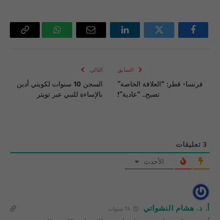
فيسبوك
تويتر
لينكدإن
البريد
واتساب
Copy
الإلكتروني
Link
السابق
التالي
فرنسا- قطر: “العلاقة الخاصة”
السجن 10 سنوات لكويتي أدين
تصبح.. “عادية”!
بالإساءة للنبي عبر تويتر
3
تعليقات
الأحدث
أ. د. هشام النشواتي
14 سنوات