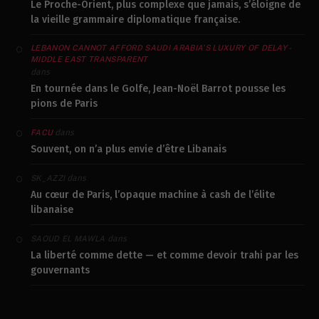
Le Proche-Orient, plus complexe que jamais, s’éloigne de
la vieille grammaire diplomatique française.
LEBANON CANNOT AFFORD SAUDI ARABIA’S LUXURY OF DELAY -
MIDDLE EAST TRANSPARENT
dans
En tournée dans le Golfe, Jean-Noël Barrot pousse les
pions de Paris
dans
FACU
Souvent, on n’a plus envie d’être Libanais
dans
SK_AZZI
Au cœur de Paris, l’opaque machine à cash de l’élite
libanaise
dans
SAOUD EL MAWLA
La liberté comme dette — et comme devoir trahi par les
gouvernants