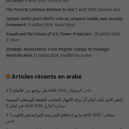
Exchange
4 août 2026
Samara Azzi
The Poverty Lebanon Refuses to See
1 août 2026
Samara Azzi
Türkiye seeks post-UNIFIL role as Lebanon builds new security
framework
31 juillet 2026
Yusuf Kanli
Kuwait and the Future of U.S. Power Projection
29 juillet 2026
E. Dent
Strategic Assessment: From Regime Change to Strategic
Neutralization
27 juillet 2026
Shaffaf Exclusive
Articles récents en arabe
هل تراجع دور قاليباف؟
6 août 2026
فاخر السلطان
الفقر الذي يأنف لبنان أن يراه: الانهيار الصامت للطبقة الوسطى المنسية
في لبنان
6 août 2026
سمارة القزّي
ما وراء إغلاق المدرسة الإيرانية في الكويت؟
6 août 2026
شفاف-
خاص