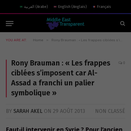
العربية
(
Arabe
)
English
(
Anglais
)
Français
»
YOU ARE AT:
Home
Rony Brauman : « Les frappes ciblées s’imposent car Al-Assad a franchi un palier symbolique »
Rony Brauman : « Les frappes
0
ciblées s’imposent car Al-
Assad a franchi un palier
symbolique »
BY
SARAH AKEL
ON
29 AOÛT 2013
NON CLASSÉ
Faut-il intervenir en Syrie ? Pour l’ancien