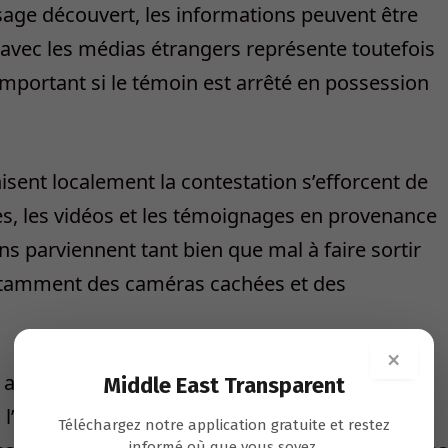
sage découvert, les informations peuvent être
vec les médias étrangers représente toutefois
important si le témoin est arrêté en possession
isent localement la contestation s’efforcent de
les, les vidéos et les témoignages en provenance
s parviennent tant bien que mal à faire sortir
 notamment des caméras cachées et des
×
s aux chaînes satellitaires ni aux sites Internet
Middle East Transparent
à l’information à l’intérieur du pays. Pendant
Téléchargez notre application gratuite et restez
informé où que vous soyez.