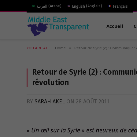
العربية
(
Arabe
)
English
(
Anglais
)
Français
Accueil
C
»
YOU ARE AT:
Home
Retour de Syrie (2) : Communiquer e
Retour de Syrie (2) : Communi
révolution
BY
SARAH AKEL
ON
28 AOÛT 2011
« Un œil sur la Syrie » est heureux de céd