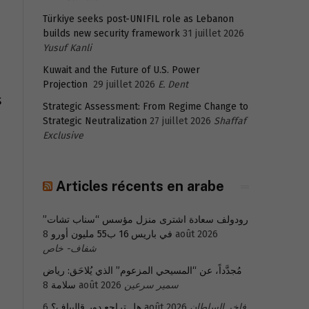
Türkiye seeks post-UNIFIL role as Lebanon
builds new security framework
31 juillet 2026
Yusuf Kanli
Kuwait and the Future of U.S. Power
Projection
29 juillet 2026
E. Dent
s
Strategic Assessment: From Regime Change to
Strategic Neutralization
27 juillet 2026
Shaffaf
Exclusive
Articles récents en arabe
رودولف سعادة اشترى منزل مؤسس “سناب تشات”
في باريس 16 ب55 مليون أورو
8 août 2026
شفاف- خاص
مُجدَّداً، عن “المسيحي المزعوم” الذي يُلاحَق: رياض
سلامة
8 août 2026
سمير سرعين
هل تراجع دور قاليباف؟
6 août 2026
فاخر السلطان