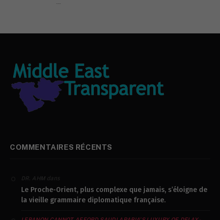
L’AYATOPAPE
COMMENTAIRES RÉCENTS
dans
DR. AHM
Le Proche-Orient, plus complexe que jamais, s’éloigne de
la vieille grammaire diplomatique française.
LEBANON CANNOT AFFORD SAUDI ARABIA’S LUXURY OF DELAY -