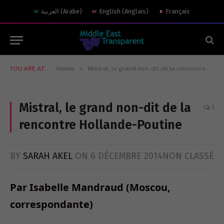
العربية
(
Arabe
)
English
(
Anglais
)
Français
»
YOU ARE AT:
Home
Mistral, le grand non-dit de la rencontre Hollande-Poutine
Mistral, le grand non-dit de la
1
rencontre Hollande-Poutine
BY
SARAH AKEL
ON
6 DÉCEMBRE 2014
NON CLASSÉ
Par Isabelle Mandraud (Moscou,
correspondante)