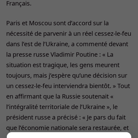
Français.
Paris et Moscou sont d’accord sur la
nécessité de parvenir à un réel cessez-le-feu
dans l’est de l’Ukraine, a commenté devant
la presse russe Vladimir Poutine : « La
situation est tragique, les gens meurent
toujours, mais j’espère qu’une décision sur
un cessez-le-feu interviendra bientôt. » Tout
en affirmant que la Russie soutenait «
l’intégralité territoriale de l’Ukraine », le
président russe a précisé : « Je pars du fait
que l’économie nationale sera restaurée, et