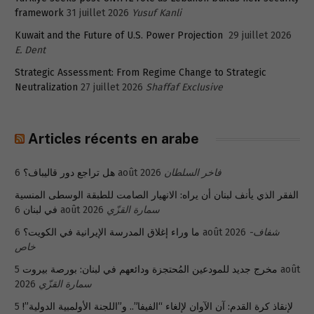
framework
31 juillet 2026
Yusuf Kanli
Kuwait and the Future of U.S. Power Projection
29 juillet 2026
E. Dent
Strategic Assessment: From Regime Change to Strategic
Neutralization
27 juillet 2026
Shaffaf Exclusive
Articles récents en arabe
هل تراجع دور قاليباف؟
6 août 2026
فاخر السلطان
الفقر الذي يأنف لبنان أن يراه: الانهيار الصامت للطبقة الوسطى المنسية
في لبنان
6 août 2026
سمارة القزّي
ما وراء إغلاق المدرسة الإيرانية في الكويت؟
6 août 2026
شفاف-
خاص
5 août
مخرج جديد للمودعين المُحتجزة ودائعهم في لبنان: بورصة بيروت
2026
سمارة القزّي
5
لإنقاذ كرة القدم: آن الآوان لإلغاء “الفيفا”.. و”اللجنة الأولمبية الدولية”!