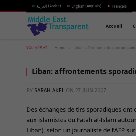
العربية
(
Arabe
)
English
(
Anglais
)
Français
Accueil
C
»
YOU ARE AT:
Home
Liban: affrontements sporadiques 
Liban: affrontements sporadi
BY
SARAH AKEL
ON
27 JUIN 2007
Des échanges de tirs sporadiques ont 
aux islamistes du Fatah al-Islam autou
Liban), selon un journaliste de l’AFP sur