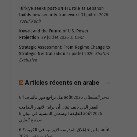
Türkiye seeks post-UNIFIL role as Lebanon
builds new security framework
31 juillet 2026
Yusuf Kanli
Kuwait and the Future of U.S. Power
Projection
29 juillet 2026
E. Dent
Strategic Assessment: From Regime Change to
Strategic Neutralization
27 juillet 2026
Shaffaf
Exclusive
Articles récents en arabe
هل تراجع دور قاليباف؟
6 août 2026
فاخر السلطان
الفقر الذي يأنف لبنان أن يراه: الانهيار الصامت
للطبقة الوسطى المنسية في لبنان
6 août 2026
سمارة القزّي
6 août
ما وراء إغلاق المدرسة الإيرانية في الكويت؟
2026
شفاف- خاص