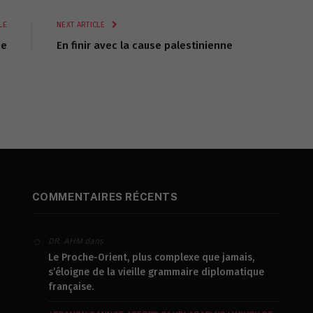
Lin
LE
NEXT ARTICLE
ie
En finir avec la cause palestinienne
COMMENTAIRES RÉCENTS
dans
DR. AHM
Le Proche-Orient, plus complexe que jamais,
s’éloigne de la vieille grammaire diplomatique
française.