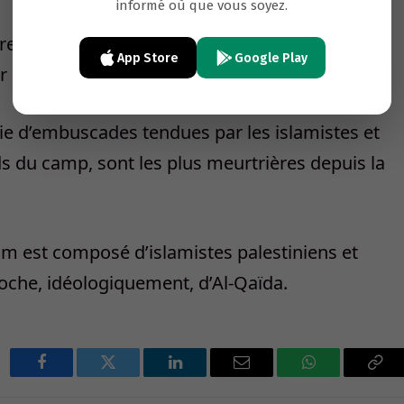
informé où que vous soyez.
res et au moins 60 islamistes, ont été tuées,
App Store
Google Play
’AFP à partir des chiffres officiels.
ie d’embuscades tendues par les islamistes et
ds du camp, sont les plus meurtrières depuis la
am est composé d’islamistes palestiniens et
proche, idéologiquement, d’Al-Qaïda.
Facebook
Twitter
LinkedIn
Email
WhatsApp
Cop