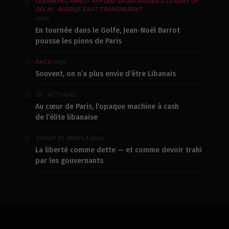
LEBANON CANNOT AFFORD SAUDI ARABIA’S LUXURY OF
DELAY - MIDDLE EAST TRANSPARENT
dans
En tournée dans le Golfe, Jean-Noël Barrot
pousse les pions de Paris
dans
FACU
Souvent, on n’a plus envie d’être Libanais
dans
SK_AZZI
Au cœur de Paris, l’opaque machine à cash
de l’élite libanaise
dans
SAOUD EL MAWLA
La liberté comme dette — et comme devoir trahi
par les gouvernants