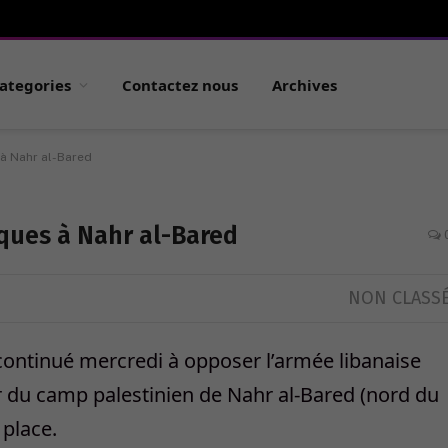
ategories
Contactez nous
Archives
à Nahr al-Bared
ques à Nahr al-Bared
NON CLASS
continué mercredi à opposer l’armée libanaise
r du camp palestinien de Nahr al-Bared (nord du
 place.