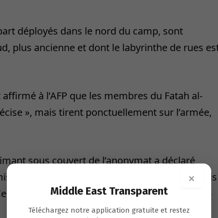
épart déployés dans le nord du camp, sont
, plus ancienne et dont le labyrinthe de rues es
t affirmé à l’AFP que les membres du Fatah al-
écise », mais tirent ponctuellement sur l’armée,
rimant sous couvert de l’anonymat a déclaré
mistes ont été tués et 100 autres blessés » depuis
×
Middle East Transparent
e bilan n’a pu être confirmé auprès du Fatah al-
Téléchargez notre application gratuite et restez