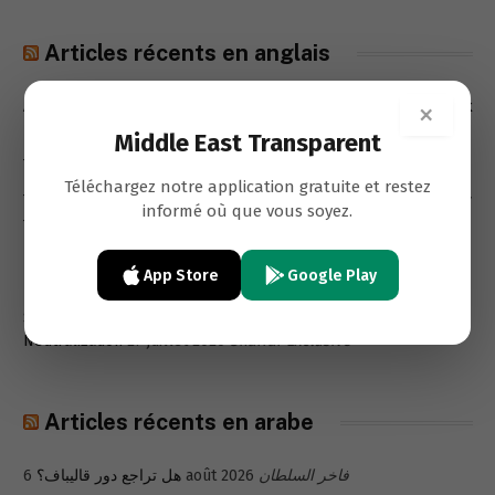
Articles récents en anglais
A New Exit for Lebanon’s Trapped Depositors- The Beirut Stock
×
Exchange
4 août 2026
Samara Azzi
Middle East Transparent
The Poverty Lebanon Refuses to See
1 août 2026
Samara Azzi
Téléchargez notre application gratuite et restez
Türkiye seeks post-UNIFIL role as Lebanon builds new security
informé où que vous soyez.
framework
31 juillet 2026
Yusuf Kanli
Kuwait and the Future of U.S. Power Projection
29 juillet 2026
App Store
Google Play
E. Dent
Strategic Assessment: From Regime Change to Strategic
Neutralization
27 juillet 2026
Shaffaf Exclusive
Articles récents en arabe
هل تراجع دور قاليباف؟
6 août 2026
فاخر السلطان