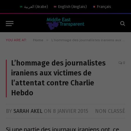
العربية
(
Arabe
)
English
(
Anglais
)
Français
»
YOU ARE AT:
Home
L’hommage des journalistes iraniens aux victimes de l’attentat contre Charlie Hebdo
L’hommage des journalistes
0
iraniens aux victimes de
l’attentat contre Charlie
Hebdo
BY
SARAH AKEL
ON
8 JANVIER 2015
NON CLASSÉ
Si une partie des journaux iraniens ont, ce