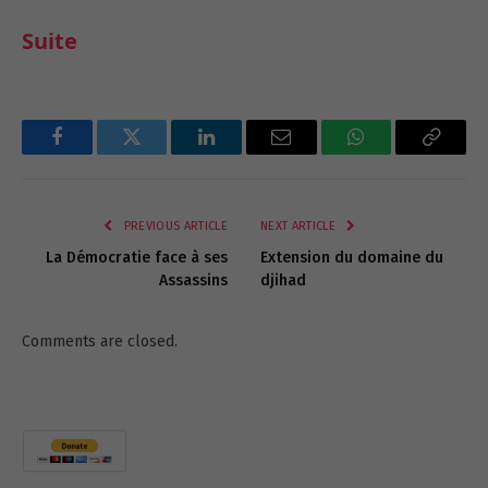
Suite
Facebook
Twitter
LinkedIn
Email
WhatsApp
Copy
Link
PREVIOUS ARTICLE
NEXT ARTICLE
La Démocratie face à ses
Extension du domaine du
Assassins
djihad
Comments are closed.