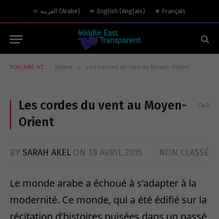
العربية
(
Arabe
)
English
(
Anglais
)
Français
»
YOU ARE AT:
Home
Les cordes du vent au Moyen-Orient
Les cordes du vent au Moyen-
0
Orient
BY
SARAH AKEL
ON
18 AVRIL 2015
NON CLASSÉ
Le monde arabe a échoué à s’adapter à la
modernité. Ce monde, qui a été édifié sur la
récitation d’histoires puisées dans un passé