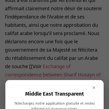
vous a été transmis par Ali Effendi et qui
affirmait clairement notre désir de soutenir
l’indépendance de l’Arabie et de ses
habitants, ainsi que notre approbation du
califat arabe lorsqu’il sera proclamé. Nous
déclarons encore une fois que le
gouvernement de sa Majesté se félicitera
du rétablissement du califat par un Arabe
de souche [[Voir
Exchange of
correspondence between Sharif Husayn of
Mecca and Sir Henry McMahon
]].
×
Middle East Transparent
»
Téléchargez notre application gratuite et restez
informé où que vous soyez.