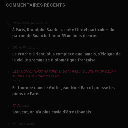
COMMENTAIRES RÉCENTS
dans
DR NORMA RIZK
À Paris, Rodolphe Saadé rachète l’hôtel particulier du
patron de Snapchat pour 55 millions d’euros
dans
DR. AHM
Le Proche-Orient, plus complexe que jamais, s’éloigne de
la vieille grammaire diplomatique française.
LEBANON CANNOT AFFORD SAUDI ARABIA’S LUXURY OF DELAY -
MIDDLE EAST TRANSPARENT
dans
En tournée dans le Golfe, Jean-Noël Barrot pousse les
pions de Paris
dans
FACU
Souvent, on n’a plus envie d’être Libanais
dans
SK_AZZI