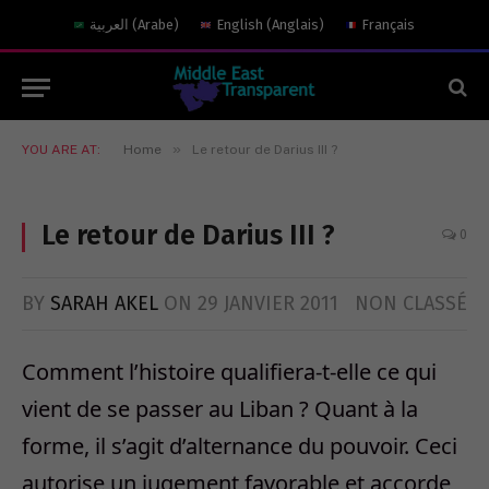
العربية
(
Arabe
)
English
(
Anglais
)
Français
»
YOU ARE AT:
Home
Le retour de Darius III ?
Le retour de Darius III ?
0
BY
SARAH AKEL
ON
29 JANVIER 2011
NON CLASSÉ
Comment l’histoire qualifiera-t-elle ce qui
vient de se passer au Liban ? Quant à la
forme, il s’agit d’alternance du pouvoir. Ceci
autorise un jugement favorable et accorde