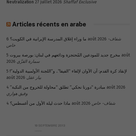
Neutralization
27 juillet 2026
Shaffaf Exclusive
Articles récents en arabe
ما وراء إغلاق المدرسة الإيرانية في الكويت؟
6 août 2026
شفاف-
خاص
5 août
مخرج جديد للمودعين المُحتجزة ودائعهم في لبنان: بورصة بيروت
2026
سمارة القزّي
5
لإنقاذ كرة القدم: آن الآوان لإلغاء “الفيفا”.. و”اللجنة الأولمبية الدولية”!
août 2026
بيار عقل
مبادرة “دورنا نحكي” تطلق “محاولة للخروج من النكبة”
4 août 2026
وفيق هواري
ماذا حدث ليلة الأول من أغسطس؟
4 août 2026
شفاف- خاص
19 SEPTEMBRE 2013
Réflexion sur la Syrie (à Mgr Dagens)