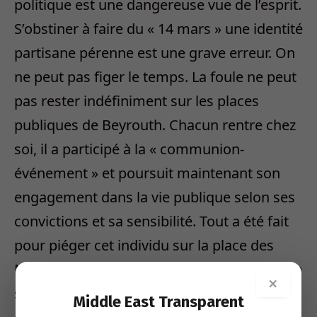
politique est une dangereuse vue de l’esprit.
S’obstiner à faire du « 14 mars » une identité
partisane pérenne est une grave erreur. On
ne peut pas figer le temps. La foule ne peut
pas rester indéfiniment sur les places
publiques de Beyrouth. Chacun rentre chez
soi, il a participé à la « communion-
événement » et poursuit maintenant son
engagement dans la vie publique selon ses
convictions et sa sensibilité. Tout a été fait
pour piéger cet individu sur la place des
Martyrs sous le slogan « 14 mars ». Le camp
×
souverainiste a commis cette bévue par
Middle East Transparent