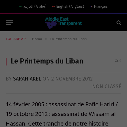
العربية
(
Arabe
)
English
(
Anglais
)
Français
»
YOU ARE AT:
Home
Le Printemps du Liban
Le Printemps du Liban
0
BY
SARAH AKEL
ON
2 NOVEMBRE 2012
NON CLASSÉ
14 février 2005 : assassinat de Rafic Hariri /
19 octobre 2012 : assassinat de Wissam al
Hassan. Cette tranche de notre histoire