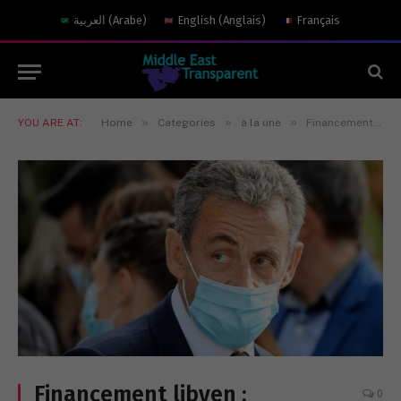
العربية
(
Arabe
)
English
(
Anglais
)
Français
»
»
»
YOU ARE AT:
Home
Categories
à la une
Financement libyen : Takieddine retire ses accusations contre Sarkozy
Financement libyen :
0