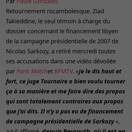
Par
Paule Gonzalès
Retournement rocambolesque. Ziad
Takieddine, le seul témoin à charge du
dossier concernant le financement libyen
de la campagne présidentielle de 2007 de
Nicolas Sarkozy, a retiré mercredi toutes
ses accusations dans une vidéo dévoilée
par
Paris Match
et
BFMTV
.
«
Je le dis haut et
fort, ce juge Tournaire a bien voulu tourner
ça à sa manière et me faire dire des propos
qui sont totalement contraires aux propos
que j’ai dits. Il n’y a pas eu de financement
de campagne présidentielle de Sar­kozy
»
,
a-t-il affirmé,
depuis Beyrouth, où il est en