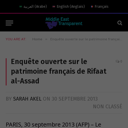
العربية
(
Arabe
)
English
(
Anglais
)
Français
»
YOU ARE AT:
Home
Enquête ouverte sur le patrimoine français de Rifaat al-Assad
Enquête ouverte sur le
0
patrimoine français de Rifaat
al-Assad
BY
SARAH AKEL
ON
30 SEPTEMBRE 2013
NON CLASSÉ
PARIS, 30 septembre 2013 (AFP) – Le