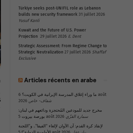
Türkiye seeks post-UNIFIL role as Lebanon
builds new security framework
31 juillet 2026
Yusuf Kanli
Kuwait and the Future of U.S. Power
Projection
29 juillet 2026
E. Dent
Strategic Assessment: From Regime Change to
Strategic Neutralization
27 juillet 2026
Shaffaf
Exclusive
Articles récents en arabe
0
6 août
ما وراء إغلاق المدرسة الإيرانية في الكويت؟
S
2026
شفاف- خاص
مخرج جديد للمودعين المُحتجزة ودائعهم في لبنان:
بورصة بيروت
5 août 2026
سمارة القزّي
لإنقاذ كرة القدم: آن الآوان لإلغاء “الفيفا”.. و”اللجنة
الأولمبية الدولية”!
5 août 2026
بيار عقل