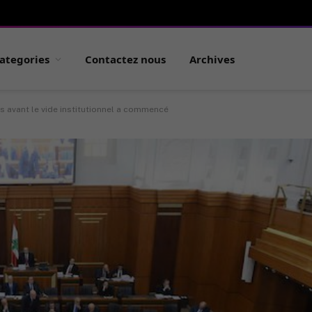
ategories
Contactez nous
Archives
 avant le vide institutionnel a commencé