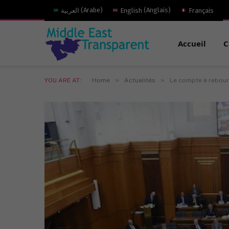
العربية
(
Arabe
)
English
(
Anglais
)
Français
Accueil
C
»
»
YOU ARE AT:
Home
Actualités
Le compte à rebours