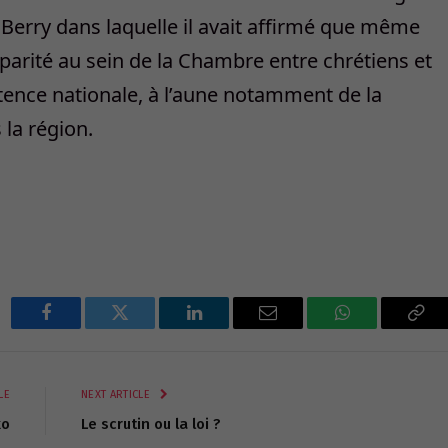
 Berry dans laquelle il avait affirmé que même
la parité au sein de la Chambre entre chrétiens et
tence nationale, à l’aune notamment de la
la région.
Facebook
Twitter
LinkedIn
Email
WhatsApp
Cop
Lin
LE
NEXT ARTICLE
ko
Le scrutin ou la loi ?