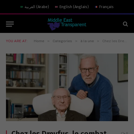
العربية
(
Arabe
)
English
(
Anglais
)
Français
»
»
»
YOU ARE AT:
Home
Categories
à la une
Chez les Dreyfus, le combat contre l’antisémitisme en héritage
Chez les Dreyfus, le combat
0