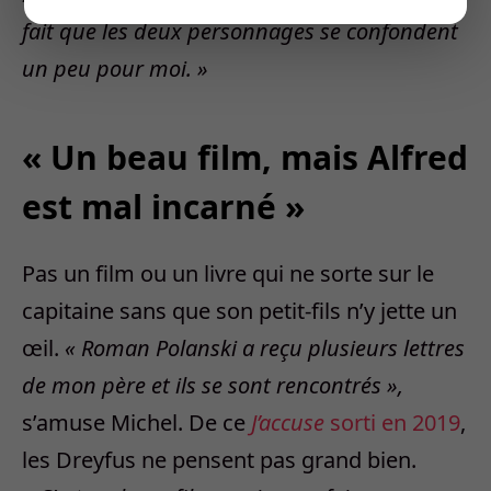
fait que les deux personnages se confondent
un peu pour moi. »
« Un beau film, mais Alfred
est mal incarné »
Pas un film ou un livre qui ne sorte sur le
capitaine sans que son petit-fils n’y jette un
œil.
« Roman Polanski a reçu plusieurs lettres
de mon père et ils se sont rencontrés »,
s’amuse Michel. De ce
J’accuse
sorti en 2019
,
les Dreyfus ne pensent pas grand bien.