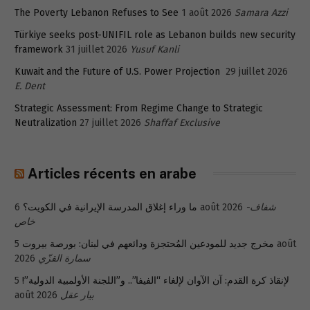
The Poverty Lebanon Refuses to See
1 août 2026
Samara Azzi
Türkiye seeks post-UNIFIL role as Lebanon builds new security
framework
31 juillet 2026
Yusuf Kanli
Kuwait and the Future of U.S. Power Projection
29 juillet 2026
E. Dent
Strategic Assessment: From Regime Change to Strategic
Neutralization
27 juillet 2026
Shaffaf Exclusive
Articles récents en arabe
ما وراء إغلاق المدرسة الإيرانية في الكويت؟
6 août 2026
شفاف-
خاص
5 août
مخرج جديد للمودعين المُحتجزة ودائعهم في لبنان: بورصة بيروت
2026
سمارة القزّي
5
لإنقاذ كرة القدم: آن الآوان لإلغاء “الفيفا”.. و”اللجنة الأولمبية الدولية”!
août 2026
بيار عقل