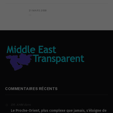
21 MARS 2009
L’AYATOPAPE
COMMENTAIRES RÉCENTS
dans
DR. AHM
Le Proche-Orient, plus complexe que jamais, s’éloigne de