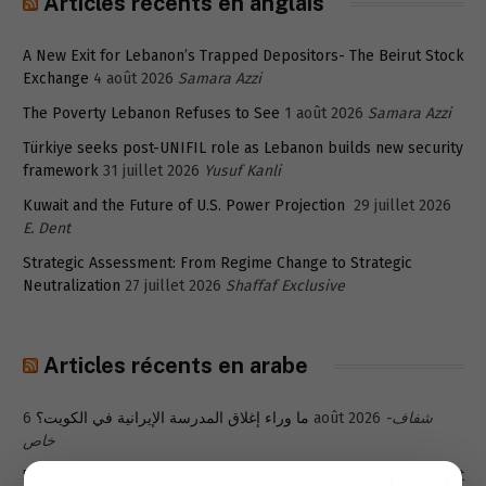
Articles récents en anglais
A New Exit for Lebanon’s Trapped Depositors- The Beirut Stock
Exchange
4 août 2026
Samara Azzi
The Poverty Lebanon Refuses to See
1 août 2026
Samara Azzi
Türkiye seeks post-UNIFIL role as Lebanon builds new security
framework
31 juillet 2026
Yusuf Kanli
Kuwait and the Future of U.S. Power Projection
29 juillet 2026
E. Dent
Strategic Assessment: From Regime Change to Strategic
Neutralization
27 juillet 2026
Shaffaf Exclusive
Articles récents en arabe
ما وراء إغلاق المدرسة الإيرانية في الكويت؟
6 août 2026
شفاف-
خاص
5 août
مخرج جديد للمودعين المُحتجزة ودائعهم في لبنان: بورصة بيروت