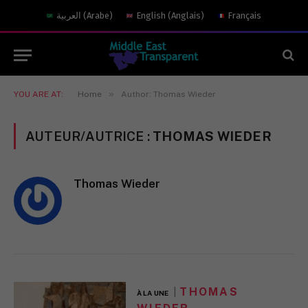
العربية
(
Arabe
)
English
(
Anglais
)
Français
»
YOU ARE AT:
Home
Author: Thomas Wieder
AUTEUR/AUTRICE :
THOMAS WIEDER
Thomas Wieder
THOMAS
À LA UNE