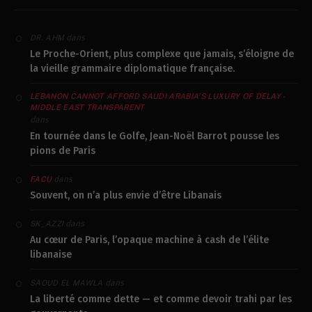
dans
DR. AHM
Le Proche-Orient, plus complexe que jamais, s’éloigne de
la vieille grammaire diplomatique française.
LEBANON CANNOT AFFORD SAUDI ARABIA’S LUXURY OF DELAY -
MIDDLE EAST TRANSPARENT
dans
En tournée dans le Golfe, Jean-Noël Barrot pousse les
pions de Paris
dans
FACU
Souvent, on n’a plus envie d’être Libanais
dans
SK_AZZI
Au cœur de Paris, l’opaque machine à cash de l’élite
libanaise
dans
SAOUD EL MAWLA
La liberté comme dette — et comme devoir trahi par les