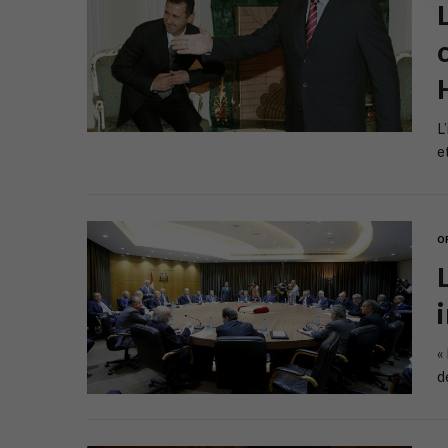
L
e
O
«
d