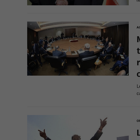
l
A
L
c
O