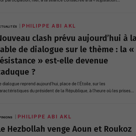
eur participation, hier, à la séance consacrée à la « législation…
PHILIPPE ABI AKL
CTUALITÉS
Nouveau clash prévu aujourd’hui à l
table de dialogue sur le thème : la «
résistance » est-elle devenue
caduque ?
e dialogue reprend aujourd’hui, place de l’Étoile, sur les
aractéristiques du président de la République, à l’heure où les prises…
PHILIPPE ABI AKL
PINIONS
Le Hezbollah venge Aoun et Roukoz