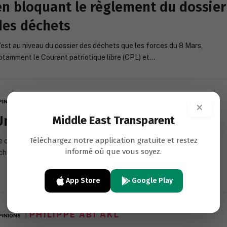
en bloquant le règlement du dossier
des déchets
’est au niveau du dossier des déchets que les forces du 8 Mars,
otamment le Courant patriotique libre (CPL) et…
PHILIPPE ABI AKL
PINIONS
×
Un « compromis » sans unanimité
Middle East Transparent
Téléchargez notre application gratuite et restez
e compromis sur la question des nominations s’est heurté à un
informé où que vous soyez.
cheveau complexe qui met fin à ses chances d’aboutir,…
App Store
Google Play
PHILIPPE ABI AKL
PINIONS