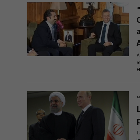
O
A
é
H
A
L