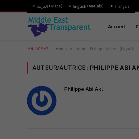
العربية
(
Arabe
)
English
(
Anglais
)
Français
Accueil
C
»
YOU ARE AT:
Home
Author: Philippe Abi Akl (Page 2)
AUTEUR/AUTRICE :
PHILIPPE ABI A
Philippe Abi Akl