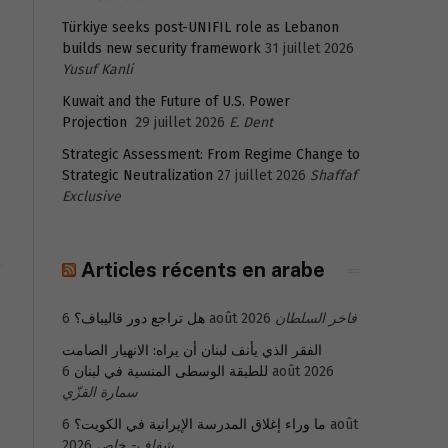
Türkiye seeks post-UNIFIL role as Lebanon
builds new security framework
31 juillet 2026
Yusuf Kanli
Kuwait and the Future of U.S. Power
Projection
29 juillet 2026
E. Dent
Strategic Assessment: From Regime Change to
Strategic Neutralization
27 juillet 2026
Shaffaf
Exclusive
Articles récents en arabe
هل تراجع دور قاليباف؟
6 août 2026
فاخر السلطان
الفقر الذي يأنف لبنان أن يراه: الانهيار الصامت
للطبقة الوسطى المنسية في لبنان
6 août 2026
سمارة القزّي
6 août
ما وراء إغلاق المدرسة الإيرانية في الكويت؟
2026
شفاف- خاص