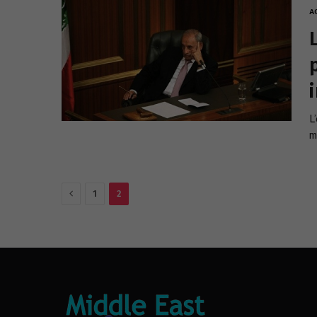
A
L
m
Previous
1
2