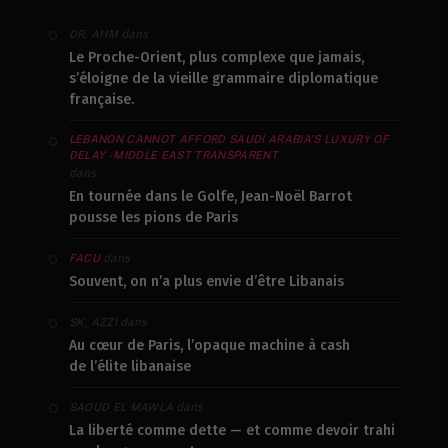
dans
DR. AHM
Le Proche-Orient, plus complexe que jamais,
s’éloigne de la vieille grammaire diplomatique
française.
LEBANON CANNOT AFFORD SAUDI ARABIA’S LUXURY OF
DELAY - MIDDLE EAST TRANSPARENT
dans
En tournée dans le Golfe, Jean-Noël Barrot
pousse les pions de Paris
dans
FACU
Souvent, on n’a plus envie d’être Libanais
dans
SK_AZZI
Au cœur de Paris, l’opaque machine à cash
de l’élite libanaise
dans
SAOUD EL MAWLA
La liberté comme dette — et comme devoir trahi