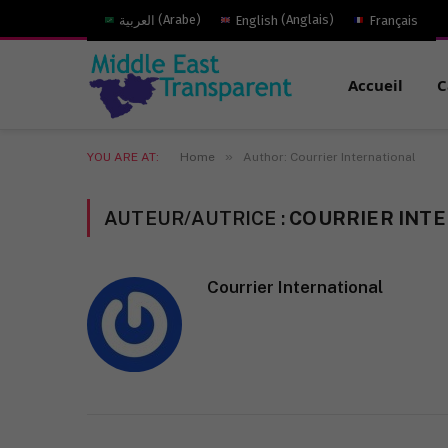
العربية
(
Arabe
)
English
(
Anglais
)
Français
Accueil
C
»
YOU ARE AT:
Home
Author: Courrier International
AUTEUR/AUTRICE :
COURRIER INT
Courrier International