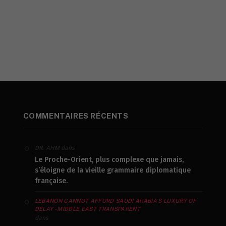
COMMENTAIRES RÉCENTS
dans
DR. AHM
Le Proche-Orient, plus complexe que jamais,
s’éloigne de la vieille grammaire diplomatique
française.
LEBANON CANNOT AFFORD SAUDI ARABIA’S LUXURY OF
DELAY - MIDDLE EAST TRANSPARENT
dans