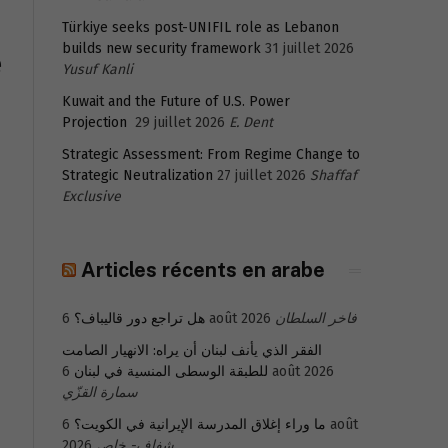
Türkiye seeks post-UNIFIL role as Lebanon
builds new security framework
31 juillet 2026
e
Yusuf Kanli
Kuwait and the Future of U.S. Power
Projection
29 juillet 2026
E. Dent
Strategic Assessment: From Regime Change to
Strategic Neutralization
27 juillet 2026
Shaffaf
Exclusive
Articles récents en arabe
هل تراجع دور قاليباف؟
6 août 2026
فاخر السلطان
الفقر الذي يأنف لبنان أن يراه: الانهيار الصامت
للطبقة الوسطى المنسية في لبنان
6 août 2026
سمارة القزّي
6 août
ما وراء إغلاق المدرسة الإيرانية في الكويت؟
2026
شفاف- خاص