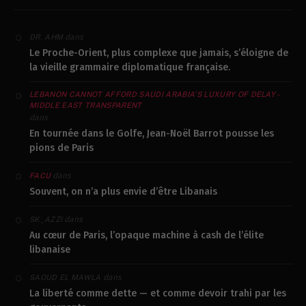
dans
DR. AHM
Le Proche-Orient, plus complexe que jamais, s’éloigne de
la vieille grammaire diplomatique française.
LEBANON CANNOT AFFORD SAUDI ARABIA’S LUXURY OF DELAY -
MIDDLE EAST TRANSPARENT
dans
En tournée dans le Golfe, Jean-Noël Barrot pousse les
pions de Paris
dans
FACU
Souvent, on n’a plus envie d’être Libanais
dans
SK_AZZI
Au cœur de Paris, l’opaque machine à cash de l’élite
libanaise
dans
SAOUD EL MAWLA
La liberté comme dette — et comme devoir trahi par les