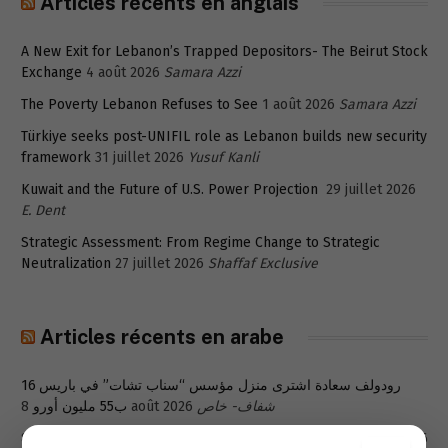
Articles récents en anglais
A New Exit for Lebanon’s Trapped Depositors- The Beirut Stock
Exchange
4 août 2026
Samara Azzi
The Poverty Lebanon Refuses to See
1 août 2026
Samara Azzi
Türkiye seeks post-UNIFIL role as Lebanon builds new security
framework
31 juillet 2026
Yusuf Kanli
Kuwait and the Future of U.S. Power Projection
29 juillet 2026
E. Dent
Strategic Assessment: From Regime Change to Strategic
Neutralization
27 juillet 2026
Shaffaf Exclusive
Articles récents en arabe
رودولف سعادة اشترى منزل مؤسس “سناب تشات” في باريس 16
ب55 مليون أورو
8 août 2026
شفاف- خاص
مُجدَّداً، عن “المسيحي المزعوم” الذي يُلاحَق: رياض سلامة
8 août 2026