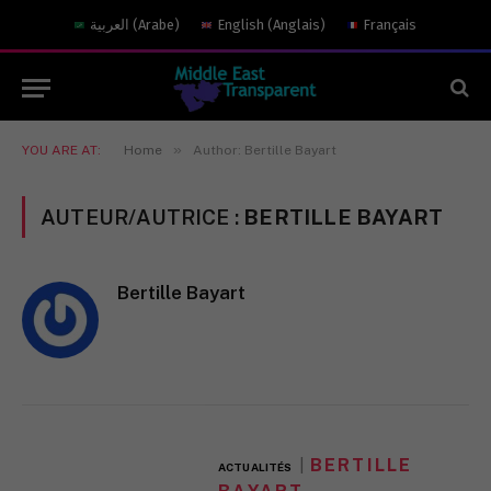
العربية
(
Arabe
)
English
(
Anglais
)
Français
»
YOU ARE AT:
Home
Author: Bertille Bayart
AUTEUR/AUTRICE :
BERTILLE BAYART
Bertille Bayart
BERTILLE
ACTUALITÉS