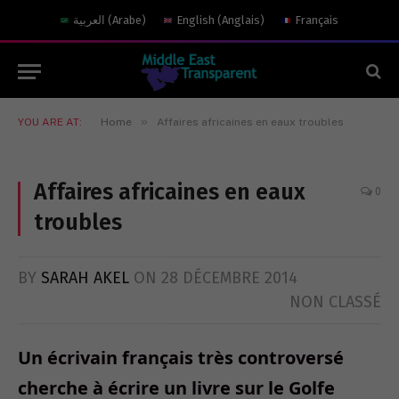
العربية
(
Arabe
)
English
(
Anglais
)
Français
»
YOU ARE AT:
Home
Affaires africaines en eaux troubles
Affaires africaines en eaux
0
troubles
BY
SARAH AKEL
ON
28 DÉCEMBRE 2014
NON CLASSÉ
Un écrivain français très controversé
cherche à écrire un livre sur le Golfe