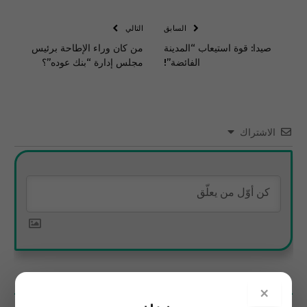
الإلكتروني
Link
السابق
التالي
صيدا: قوة استيعاب “المدينة
من كان وراء الإطاحة برئيس
الفائضة”!
مجلس إدارة “بنك عوده”؟
الاشتراك
0
تعليقات
×