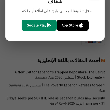
شفاف
حمّل تطبيقنا المجاني وابقَ على اطّلاع أينما كنت.
Google Play
App Store
أحدث المقالات باللغة الإنجليزية
A New Exit for Lebanon’s Trapped Depositors- The Beirut
4 أغسطس 2026
Stock Exchange
Samara Azzi
1 أغسطس 2026
The Poverty Lebanon Refuses to See
Samara
Azzi
Türkiye seeks post-UNIFIL role as Lebanon builds new security
31 يوليو 2026
framework
Yusuf Kanli