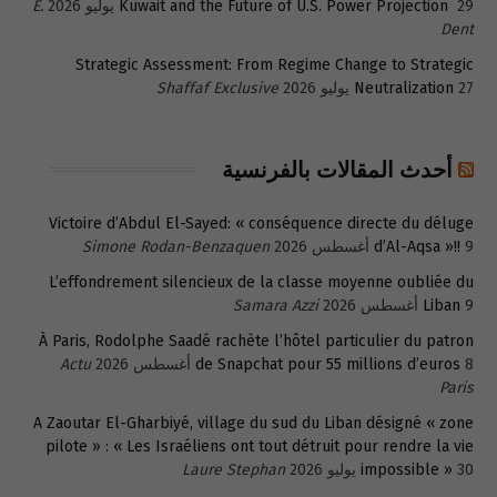
29 يوليو 2026
Kuwait and the Future of U.S. Power Projection
E.
Dent
Strategic Assessment: From Regime Change to Strategic
27 يوليو 2026
Neutralization
Shaffaf Exclusive
أحدث المقالات بالفرنسية
Victoire d’Abdul El-Sayed: « conséquence directe du déluge
9 أغسطس 2026
d’Al-Aqsa »!!
Simone Rodan-Benzaquen
L’effondrement silencieux de la classe moyenne oubliée du
9 أغسطس 2026
Liban
Samara Azzi
À Paris, Rodolphe Saadé rachète l’hôtel particulier du patron
8 أغسطس 2026
de Snapchat pour 55 millions d’euros
Actu
Paris
A Zaoutar El-Gharbiyé, village du sud du Liban désigné « zone
pilote » : « Les Israéliens ont tout détruit pour rendre la vie
30 يوليو 2026
impossible »
Laure Stephan