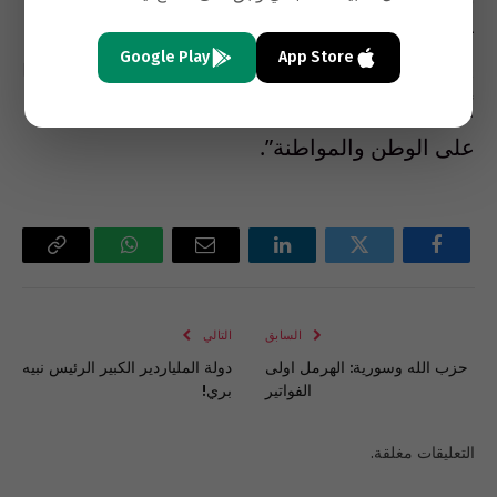
تخريب لعقدين من الزمان كنا جميعا خاسرين،
Google Play
App Store
مزقت القلوب وذبح الأحبة والرابح كان العدو وعلينا
أن نتعظ من الذكرى المشؤومة باللقاء والتفاهم
على الوطن والمواطنة”.
فيسبوك
تويتر
لينكدإن
البريد
واتساب
Copy
الإلكتروني
Link
السابق
التالي
حزب الله وسورية: الهرمل اولى
دولة الملياردير الكبير الرئيس نبيه
الفواتير
بري!
التعليقات مغلقة.