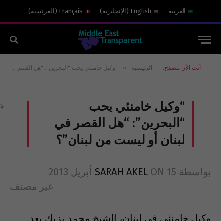
العربية
English
(
الإنجليزية
)
Français
(
الفرنسية
)
»
أنت الآن تتصفح:
الرئيسية
“وكيل خامنئي يحب “البحرين”: “هل القصر في لبنان أو ليست من لبنان”؟
“وكيل خامنئي يحب
“البحرين”: “هل القصر في
لبنان أو ليست من لبنان”؟
بواسطة
15 أبريل 2013
ON
SARAH AKEL
غير مصنف
وكيل خامنئي في لبنان، الشيخ محمد يزبك بعد