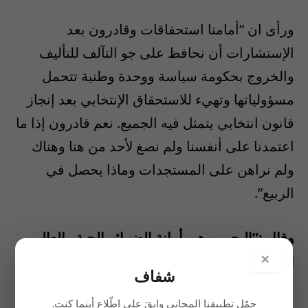
ورأى ان “أمامنا استحقاقات وقادرون بعد
الإستشارات أن نحافظ على جو التآلف للتأليف
والخروج بحكومة سياسة ووحدة وطنية تتحمل
مسؤولياتها وتهيء للاستحقاق الإنتخابي بعد إنجاز
قانون انتخابي يتمثل فيه الجميع. نعم قادرون إذا ما
اعتمدنا على أنفسنا ولم نصغ لأحد من هنا وهناك
ولم نراهن على المستجدات وماذا يحصل في
الربيع”.
وقال :”البحرين هي أمانة الضمائر الحية والعالم
×
الذي يدعي حقوق الإنسان”.
شفاف
وتطرق الى مناسبة 31 نيسان 75 فرأى “بذلك
حمّل تطبيقنا المجاني وابقَ على اطّلاع أينما كنت.