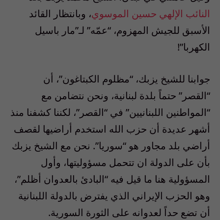
النائب الإلهي حسين الموسوي
، وبانتظار القائد
الأسبق للجيش المهزوم، “عمّه” لـ”مار باسيل
الكهربا”!
جوابنا للشيخ يزبك، “مظلوم الكبتاغون”، أن
“القصر” حتماً بلدة لبنانية، ونحن نتضامن مع
“المواطنين اللبنانيين” في “القصر”، لكننا كشفنا منذ
أشهر عديدة أن حزب الله استخدم أراضيها لقصف
أراضي بلد مجاور هو “سوريا”. نحن مع الشيخ يزبك
بأن على الدولة ان تتحمل مسؤوليتها، وأول
المسؤولية هنا ما قيل فيه “البادئ بالعدوان أظلم”،
وهو الحزب الإيراني الذي يفترض بالدولة اللبنانية
أن تضع حداً لعدوانه على الثورة السورية.