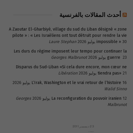
أحدث المقالات بالفرنسية
A Zaoutar El-Gharbiyé, village du sud du Liban désigné « zone
pilote » : « Les Israéliens ont tout détruit pour rendre la vie
30 يوليو 2026
impossible »
Laure Stephan
Les durs du régime imposent leur tempo pour continuer la
23 يوليو 2026
guerre
Georges Malbrunot
Disparus du Sud-Liban «Si cela dure encore, mon cœur ne
21 يوليو 2026
tiendra pas»
Libération
16 يوليو 2026
L’Irak, Washington et le vrai retour de l’histoire
Walid Sinno
12 يوليو 2026
La reconfiguration du pouvoir iranien
Georges
Malbrunot
23 ديسمبر 2011
عائلة المهندس طارق الربعة: أين دولة القانون والموسسات؟