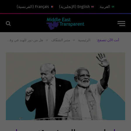
العربية
English
(
الإنجليزية
)
Français
(
الفرنسية
)
»
»
أنت الآن تتصفح:
الرئيسية
منبر الشفّاف
هل من دور للهند في وقف الحرب الأوكرانية؟