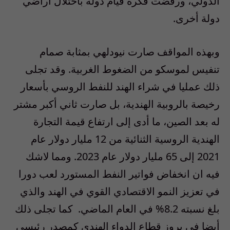
الدولي، ورفضت فكرة قيام دولة باحتلال أراضي
دولة أخرى.
وبهذه المواقف صارت نيودلهي بمثابة صمام
تنفيس لموسكو من الضغوط الغربية. وقد تجلى
ذلك عمليا في شراء الهند للنفط الروسي بأسعار
رخيصة بالروبية الهندية، بل صارت ثاني أكبر مشتر
له بعد الصين، ما أدى إلى ارتفاع قيمة التجارة
الهندية الروسية الثنائية من 12 مليار دولار عام
2021 إلى 65 مليار دولار عام 2023. ومما لاشك
فيه ان انخفاض فواتير النفط المستورد لعب دورا
في تعزيز النمو الاقتصادي القوي في الهند والذي
بلغ نسبته 8.2% في العام الماضي.
كما تجلى ذلك
أيضا في بروز قطاع الدواء الهندي كمصدر رئيسي