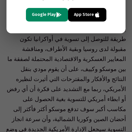
بوتين بزيارة إلى الهند. وطبقا لبعض المحللين
Google Play
App Store
الهنود فإن هذه الزيارة قد تكون فرصة مناسبة لكي
يبحث مودي مع بوتين اقتراحات عملية حول أفضل
طريقة للتوصل إلى تسوية في أواكرانيا تكون
مقبولة لدى روسيا وبقية الأطراف، ومناقشة
المعايير العسكرية والاقتصادية المحتملة لصفقة ما
بين موسكو وكييف، على أن يقوم مودي بنقل
النتائج والأفكار والمقترحات التي أثيرت لنظيره
الأمريكي، ربما مع التشديد على فكرة أن أي رفض
أو ابطاء أمريكي للتسوية بغية الحصول على
مكاسب أكبر سوف تدفع موسكو أكثر فأكثر إلى
أحضان الصين وكوريا الشمالية، وأن سرعة انجاز
التسوية سيجعل الإدارة الأمريكية الجديدة في وضع