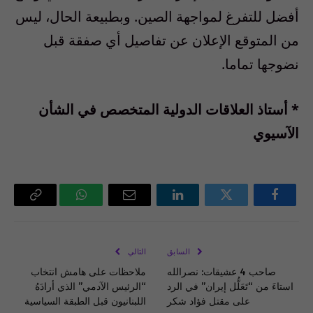
أفضل للتفرغ لمواجهة الصين. وبطبيعة الحال، ليس
من المتوقع الإعلان عن تفاصيل أي صفقة قبل
نضوجها تماما.
* أستاذ العلاقات الدولية المتخصص في الشأن
الآسيوي
فيسبوك
تويتر
لينكدإن
البريد
واتساب
Copy
الإلكتروني
Link
السابق
التالي
صاحب 4 عشيقات: نصرالله
ملاحظات على هامش انتخاب
استاءَ من “تَعَلُّل إيران” في الرد
“الرئيس الآدمي” الذي أرادَهُ
على مقتل فؤاد شكر
اللبنانيون قبل الطبقة السياسية