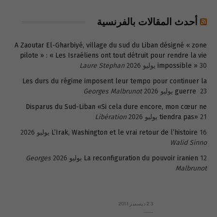
أحدث المقالات بالفرنسية
A Zaoutar El-Gharbiyé, village du sud du Liban désigné « zone
pilote » : « Les Israéliens ont tout détruit pour rendre la vie
30 يوليو 2026
impossible »
Laure Stephan
Les durs du régime imposent leur tempo pour continuer la
23 يوليو 2026
guerre
Georges Malbrunot
Disparus du Sud-Liban «Si cela dure encore, mon cœur ne
21 يوليو 2026
tiendra pas»
Libération
16 يوليو 2026
L’Irak, Washington et le vrai retour de l’histoire
Walid Sinno
12 يوليو 2026
La reconfiguration du pouvoir iranien
Georges
Malbrunot
23 ديسمبر 2011
عائلة المهندس طارق الربعة: أين دولة القانون والموسسات؟