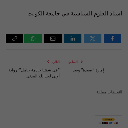
استاذ العلوم السياسية في جامعة الكويت
فيسبوك
تويتر
لينكدإن
البريد
واتساب
Copy
الإلكتروني
Link
السابق
التالي
إمارة “صعدة” وبعد …
“في شقتنا خادمة حامل”: رواية
أولى لعبدالله المدني
التعليقات مغلقة.