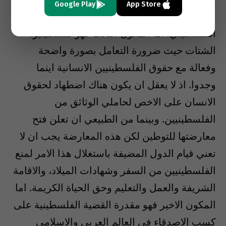
Google Play
App Store
احقاق العدالة والمساواة لهذه الفئه من الشعب
الفلسطيني. اما المكون الثالث فهو فلسطينيوا
الشتات حيث ضرورة التعامل بصورة واضحة
وفعالة مع حقوق الفلسطينيين الانسانية اينما
وجدوا. اذ لا يعقل ان يكون هناك اضطهاد لحقوق
الانسان على الاخص لحاملي الوثائق من
الفلسطينيين. وبينما من الطبيعي ان تعلن فتح
معارضتها للتوطين لكن هذه المعارضة يجب ان لا
تعني قيام الدول المضيفة باستغلال هذا الامر لمنع
الفلسطينيين من السفر وشهادات الميلاد، والاقامة
الشريفة والعمل والتعليم وحق الحياة الكريمة. اما
المكون الاخير فهو مقدرة القضية الفلسطينية على
كسب الاصدقاء في العالم العربي والاسلامي