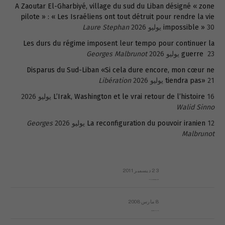
A Zaoutar El-Gharbiyé, village du sud du Liban désigné « zone
pilote » : « Les Israéliens ont tout détruit pour rendre la vie
30 يوليو 2026
impossible »
Laure Stephan
Les durs du régime imposent leur tempo pour continuer la
23 يوليو 2026
guerre
Georges Malbrunot
Disparus du Sud-Liban «Si cela dure encore, mon cœur ne
21 يوليو 2026
tiendra pas»
Libération
16 يوليو 2026
L’Irak, Washington et le vrai retour de l’histoire
Walid Sinno
12 يوليو 2026
La reconfiguration du pouvoir iranien
Georges
Malbrunot
23 ديسمبر 2011
عائلة المهندس طارق الربعة: أين دولة القانون والموسسات؟
8 مارس 2008
رسالة مفتوحة لقداسة البابا شنوده الثالث