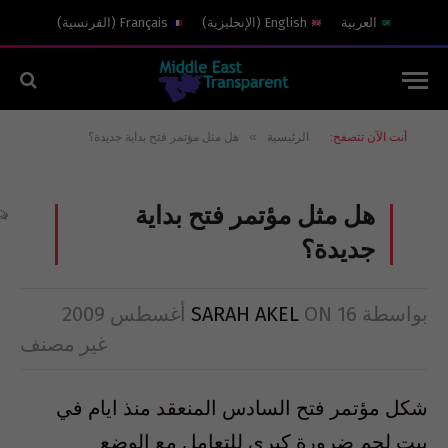
العربية
English
(
الإنجليزية
)
Français
(
الفرنسية
)
»
أنت الآن تتصفح:
الرئيسية
هل مثل مؤتمر فتح بداية جديدة؟
هل مثل مؤتمر فتح بداية
جديدة؟
بواسطة
16 أغسطس 2009
ON
SARAH AKEL
غير مصنف
شكل مؤتمر فتح السادس المنعقد منذ ايام في
بيت لحم ضرورة كبرى للتعامل مع الوضع