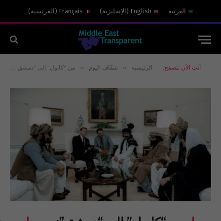
العربية
English
(
الإنجليزية
)
Français
(
الفرنسية
)
»
»
أنت الآن تتصفح:
الرئيسية
شفّاف اليوم
من “كابول” إلى “دمشق”: “مقاولو “الطالبان”.. ومقاولو “هيئة تحرير الشام” (2)