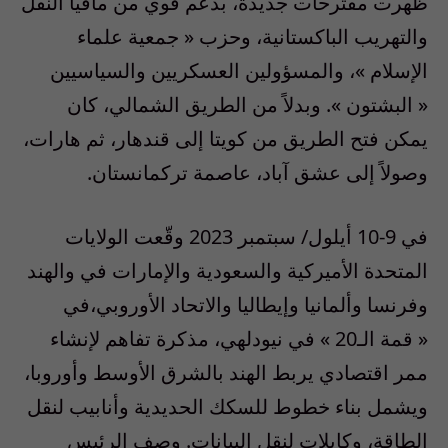
ظهرت مقترحات جديدة، بدعم قوي من مافيا النقل
والتهريب الباكستانية، وحزب
«
جمعية علماء
الإسلام
»
، والمسؤولين العسكريين والسياسيين
«
البشتون
».
وبدلاً من الطريق الشمالي، كان
يمكن فتح الطريق من كويتا إلى قندهار، ثم هارات،
وصولاً إلى عشق آباد، عاصمة تركمانستان
.
في
9-10
أيلول
/
سبتمبر
2023 وقّعت الولايات
المتحدة الأميركية والسعودية والإمارات في والهند
وفرنسا وألمانيا وإيطاليا والاتحاد الأوروبي،في
«
قمة الـ20
»
في نيودلهي، مذكرة تفاهم لإنشاء
ممر اقتصادي يربط الهند بالشرق الأوسط وأوروبا،
ويشمل بناء خطوط للسكك الحديدية وأنابيب لنقل
الطاقة، وكابلات لنقل البيانات
.
وصف الرئيس