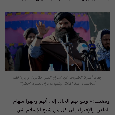
رفعت أميركا العقوبات عن “سراج الدين حقاني”، وزير داخلية
أفغانستان منذ 2021، ولكنها ما تزال تعتبره “خطرا”
ويضيف
: «
وبلغ بهم الحال إلى أنهم وجهوا سهام
الطعن والإفتراء إلى كل من شيخ الإسلام تقي