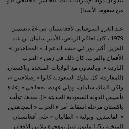
يبدو أن دولة الإمارات كانت “الخاسر” الخليجي الأو
من سقوط الأسد!)
عند الغزو السوفياتي لأفغانستان في
24
ديسمبر
1979
، كان لحاكم الرياض، الأمير سلمان بن عبد
العزيز، أكبر دور في حشد الدعم لـ
«
المجاهدين
»
الأفغان والعرب
.
كان ذلك في زمن
«
الحرب
الباردة
»
، وبالتعاون مع الولايات المتحدة وباكستان
.
(
للمفارقة، كل ملوك السعودية كانوا
«
إصلاحيين
»
،
ولكن الملك سلمان، وولي عهده، نجحا في
«
إعادة
تأسيس الدولة السعودية الحديثة
»!).
بعدها، تولّت
باكستان مرحلة إسقاط أمراء الحرب
«
المجاهدين
» الفاسدين
، وتولية
«
الطالبان
»
على أفغانستان
المثخنة بـ
5
،
1
مليون قتيل،وهجرة ملايين الأفغان