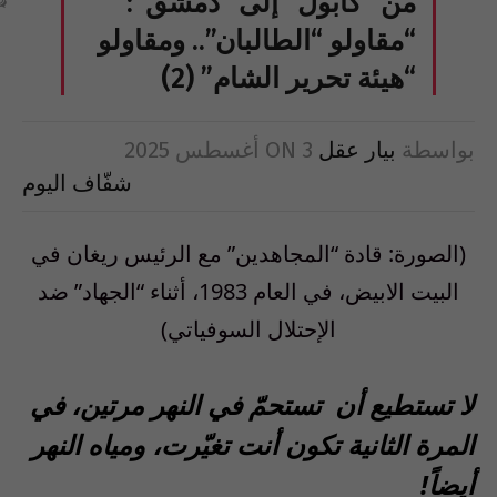
من “كابول” إلى “دمشق”:
“مقاولو “الطالبان”.. ومقاولو
“هيئة تحرير الشام” (2)
بواسطة
بيار عقل
3 أغسطس 2025
ON
شفّاف اليوم
(الصورة: قادة “المجاهدين” مع الرئيس ريغان في
البيت الابيض، في العام 1983، أثناء “الجهاد” ضد
الإحتلال السوفياتي)
لا تستطيع أن
تستحمّ في النهر مرتين، في
المرة الثانية تكون أنت تغيّرت، ومياه النهر
أيضاً
!