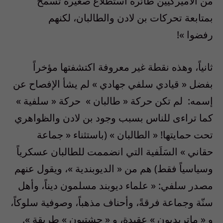
من الأميركيين طائرة استطلاع صغيرة تسمح
بمتابعة تحركات بن لادن والطالبان، لكنهم
رفضوا
»!
ثانياً، وهذه نقطة غير معروفة اكتشفتها مؤخراً
بفضل
«
قيادي سلفي جهادي
»
لم يشأ الإفصاح عن
إسمه
:
لم تكن حركة
«
طالبان
»
حركة
«
سلفية
»
كما تراءى للناس بسبب وجود بن لادن والظواهري
تحت حمايتها
! «
الطالبان
» (
باستثناء
«
جماعة
حقاني
»
السَلَفية التي انضممت للطالبان عسكرياً
وسياسياً فقط
)
هم من
«
الديوبندية
»
، ويقول عنهم
مصدر سلفي
: «
علماء ديوبند مسلمون ديناً، وأهل
سنّة وجماعة فرقةً، وأحناف مذهباً، وصوفية سلوكاً،
و
«
ماتريديون
»
عقيدة، و
«
جشتيون
»
طريقة
».