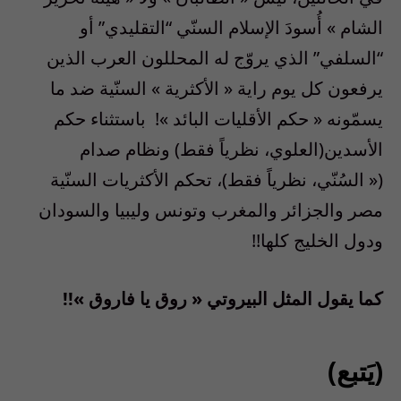
الشام
»
أُسودَ الإسلام السنّي “التقليدي” أو
“السلفي” الذي يروّج له المحللون العرب الذين
يرفعون كل يوم راية
«
الأكثرية
»
السنّية ضد ما
يسمّونه
«
حكم الأقليات البائد
»!
باستثناء حكم
الأسدين
(
العلوي، نظرياً فقط
)
ونظام صدام
(«
السُنّي، نظرياً فقط
)
، تحكم الأكثريات السنّية
مصر والجزائر والمغرب وتونس وليبيا والسودان
ودول الخليج كلها
!!
كما يقول المثل البيروتي
«
روق يا فاروق
»!!
(يَتبع)