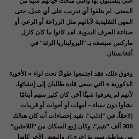
التي يتشبثون بها والتي منحت حياتهم شيئًا من
المعنى
.
لم يتلقوا أي تدريب على أي عمل، حتى
المهن التقليدية لآبائهم مثل الزراعة أو الرعي أو
صناعة الحرف اليدوية
.
لقد كانوا ما كان كارل
ماركس سيصفه بـ
“
البروليتاريا الرثة
”
في
أفغانستان
.
وفوق ذلك، فقد اجتمعوا طوعًا تحت لواء
«
الأخوية
الذكورية
»
التي سعى قادة طالبان إلى إنشائها،
لأنهم لم يعرفوا شيئًا آخر
.
كان كثير منهم أيتامًا
نشأوا دون نساء
–
أمهات أو أخوات أو قريبات
(لاحقاً، في “إدلب”، تفيد إحصاءات أنه كان هنالك
300 ألف “يتيم”، وكان رُبع السكان من “اللاجئين”
من مناطق سورية اخرى!)
.
والبعض الآخر كانوا