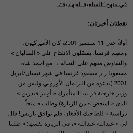
في
منهج
“
السلفية
الجهادية
“.
نقطتان
أخيرتان
:
أولاً، حتى
11
سبتمبر
2001
، كان الأميركيون،
ومعهم فرنسا، يفضّلون الانفتاح على
«
الطالبان
»
والتفاوض معهم على التحالف
مع أحمد شاه
مسعود
!
زار مسعود فرنسا في شهر نيسان
/
أبريل
2001 (
بدعوة من البرلمان الأوروبي وليس من
وزير خارجية فرنسا المتأمرك
«
أوبير فيدرين
»
الذي
«
امتعض
»
من الزيارة
)
وطلب
«
منحاً
دراسية
»
للطاجيك الأفغان فلم توافق باريس
!
قال
لي
«
عبدالله عبدالله
»
، في الزيارة نفسها
: «
طلبنا