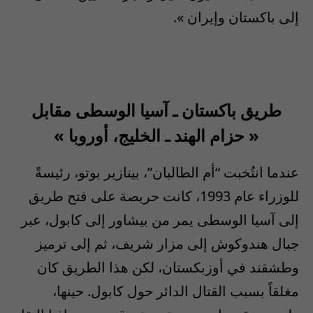
إلى باكستان وإيران
».
طريق باكستان ـ آسيا الوسطى مقابل
«
حزام الهند ـ الخليج، أوروبا
»
عندما انتُخبت “أم الطالبان”، بينازير بوتو، رئيسةً
للوزراء عام
1993
، كانت حريصة على فتح طريق
إلى آسيا الوسطى يمر من بيشاور إلى كابول، عبر
جبال هندوكوش إلى مزار شريف، ثم إلى ترميز
وطشقند في أوزبكستان، لكن هذا الطريق كان
مغلقاً بسبب القتال الدائر حول كابول
. حينها،