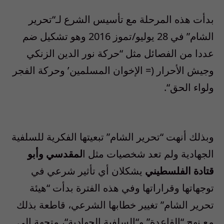
بدأت هذه المرحلة مع تأسيس الشرع لـ
“
تحرير
الشام
”
في
28
يوليو
/
تموز
2016
وهو تشكيل ضم
عددا من الفصائل مثل
“
حركة نور الدين الزنكي
وجيش الأحرار (= الإخوان المسلمين’ وحركة الفجر
ولواء الحق
“.
وبذلك أنهت
“
تحرير الشام
”
تبعيتها الفكرية للسلفية
الجهادية ولم تعد شخصيات مثل ا
لمقدسي وأبو
قتادة الفلسطيني
يشكلان أي تأثير شرعي في
توجهاتها وقراراتها وفي هذه الفترة بدأت
“
هيئة
تحرير الشام
”
تغيير خطابها الشرعي، قاطعة بذلك
مع نهج
“
القاعدة
”
و
“
السلفية الجهادية
“
، متجهة إلى