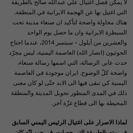
لا يمكن فصل اغتيال علي عبدالله صالح بالطريقة
التي اغتيل بها عن الهجمة الايرانية في المنطقة.
هناك محاولة واضحة لتأكيد ان صنعاء مدينة تحت
السيطرة الايرانية وان ما حصل يوم الواحد
والعشرين من أيلول – سبتمبر
2014
، عندما اجتاح
الحوثيون (انصار الله) العاصمة اليمنية، ليس مجرّد
حدث عابر. الرسالة، التي اسمها رسالة صنعاء،
واضحة كلّ الوضوح. ايران موجودة في العاصمة
اليمنية كي تبقى فيها الى الابد حتّى لو كان معنى
ذلك في المدى المنظور تحويل المدينة والمنطقة
المحيطة بها الى قطاع غزّة آخر.
لماذا الاصرار على اغتيال الرئيس اليمني السابق
في بيته بالطريقة التي حصلت، في حين انّه كان