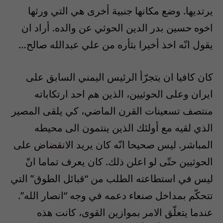
يرتديها. وضع مكانها جنبية أخرى هي التي ورثها
اخوه حسين بدر الدين الحوثي عن والده. أراد ان
يقول انّه اخذ أخيرا بثأره من علي عبدالله صالح…
كان كافيا ان يتجرّأ الرئيس اليمني السابق على
ايران وعلى الحوثيين، الذين هم احد ارتكاباته
منتصف تسعينات القرن الماضي، كي يلقى المصير
الذي لقيه مع أولئك الذين ينتمون الى محيطه
المباشر. ليس صحيحا انّه كان يريد الانقضاض على
الحوثيين حتّى لو اعلن ذلك. كان يعرف تماما انّ
ليس في استطاعته الطلب من “قبائل الطوق” التي
تتحكّم بمداخل صنعاء دعمه في وجه “انصار الله”.
عندما يتعلّق الامر بموازين القوى، كانت هذه