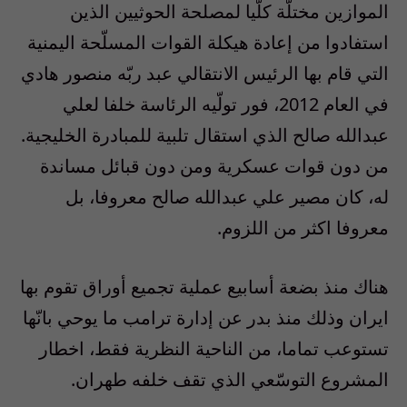
الموازين مختلّة كلّيا لمصلحة الحوثيين الذين
استفادوا من إعادة هيكلة القوات المسلّحة اليمنية
التي قام بها الرئيس الانتقالي عبد ربّه منصور هادي
في العام
2012
، فور تولّيه الرئاسة خلفا لعلي
عبدالله صالح الذي استقال تلبية للمبادرة الخليجية.
من دون قوات عسكرية ومن دون قبائل مساندة
له، كان مصير علي عبدالله صالح معروفا، بل
معروفا اكثر من اللزوم.
هناك منذ بضعة أسابيع عملية تجميع أوراق تقوم بها
ايران وذلك منذ بدر عن إدارة ترامب ما يوحي بانّها
تستوعب تماما، من الناحية النظرية فقط، اخطار
المشروع التوسّعي الذي تقف خلفه طهران.