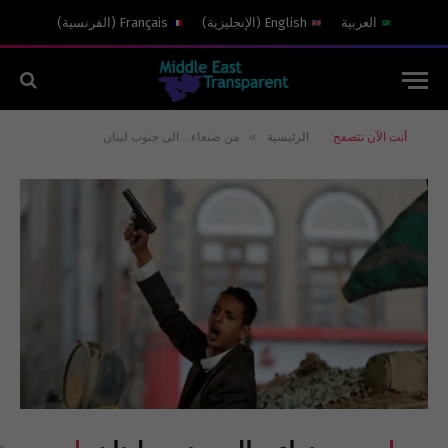
العربية
English
(
الإنجليزية
)
Français
(
الفرنسية
)
»
أنت الآن تتصفح:
الرئيسية
من صنعاء… الى جنوب لبنان