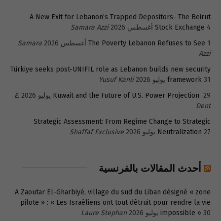
A New Exit for Lebanon’s Trapped Depositors- The Beirut
4 أغسطس 2026
Stock Exchange
Samara Azzi
1 أغسطس 2026
The Poverty Lebanon Refuses to See
Samara
Azzi
Türkiye seeks post-UNIFIL role as Lebanon builds new security
31 يوليو 2026
framework
Yusuf Kanli
29 يوليو 2026
Kuwait and the Future of U.S. Power Projection
E.
Dent
Strategic Assessment: From Regime Change to Strategic
27 يوليو 2026
Neutralization
Shaffaf Exclusive
أحدث المقالات بالفرنسية
A Zaoutar El-Gharbiyé, village du sud du Liban désigné « zone
pilote » : « Les Israéliens ont tout détruit pour rendre la vie
30 يوليو 2026
impossible »
Laure Stephan