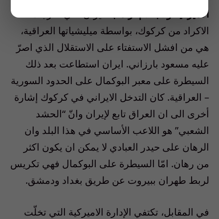
الاميركية ولا بكلام ترامب.
ايران التي أخرجت
الاكراد من كركوك، بواسطة ميليشياتها العراقية،
هي من افشل الاستفتاء على الاستقلال الذي اصرّ
عليه مسعود بارزاني. ايران استطاعت بعد ذلك
السيطرة على معبر البوكمال على الحدود السورية
– العراقية. كان التدخل الايراني في كركوك إشارة
أخرى الى ان العراق تابع لإيران وانّ “الحشد
الشعبي” هو اللاعب الأساسي في هذا البلد وان
الرهان على حيدر العبادي لا يمكن ان يكون اكثر
من رهان. امّا السيطرة على البوكمال فهي تكريس
لربط طهران ببيروت عن طريق بغداد ودمشق.
في المقابل، تكتفي الإدارة الاميركية التي تخلّت