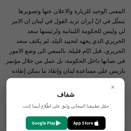
المعنى الوحيد للزيارة والاعلان عنها وتصويرها
يتمثّل في انّ ايران تريد القول في لبنان ان الامر
لي وليس للحكومة اللبنانية ولرئيسها سعد
الحريري الذي يجهد لتحييد البلد. لم يكتف سعد
الحريري، قبل ايّام قليلة، بالسعي الى وضع الامور
في نصابها داخل الحكومة، بل عمل من خلال مؤتمر
باريس على مساعدة لبنان وإنقاذ ما يمكن إنقاذه
تفاديا لكارثة اقتصادية تهدّد البلد، خصوصا
×
القطاعات الحيوية فيه. ما حصل في جنوب لبنان هو
شفاف
تحدّ للحكومة اللبنانية ولجهود سعد الحريري على
حمّل تطبيقنا المجاني وابقَ على اطّلاع أينما كنت.
كلّ المستويات.
Google Play
App Store
جاء الخزعلي لتأكيد ان ايران لا تبالي بالسياسة