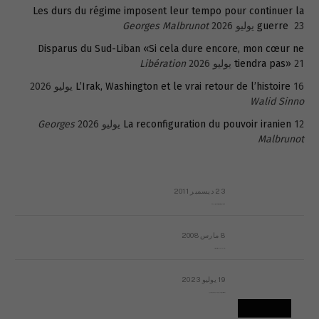
Les durs du régime imposent leur tempo pour continuer la
23 يوليو 2026
guerre
Georges Malbrunot
Disparus du Sud-Liban «Si cela dure encore, mon cœur ne
21 يوليو 2026
tiendra pas»
Libération
16 يوليو 2026
L’Irak, Washington et le vrai retour de l’histoire
Walid Sinno
12 يوليو 2026
La reconfiguration du pouvoir iranien
Georges
Malbrunot
23 ديسمبر 2011
عائلة المهندس طارق الربعة: أين دولة القانون والموسسات؟
8 مارس 2008
رسالة مفتوحة لقداسة البابا شنوده الثالث
19 يوليو 2023
إشكاليات التقويم الهجري، وهل يجدي هذا التقويم أيُ نفع؟