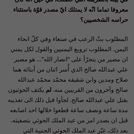
معروفا تماما انّه لا يمتلك ايّ مصدر قوّة باستثناء
حراسه الشخصيين؟
المطلوب بثّ الرعب في صنعاء وفي كلّ انحاء
اليمن. المطلوب ترويع اليمنيين والقول لكل يمني
ان مصير من يتجرّأ على “انصار الله”… هو مصير
علي عبدالله صالح الذي أُسر اثنان من أبنائه هما
صلاح ومدين وابن شقيقه محمّد محمّد عبدالله
صالح وآخرون من القريبين منه.
لم
يكتف الحوثيون
بقتل علي عبدالله صالح. لجأوا قبل ذلك الى تعذيبه
مدة ساعة ونصف ساعة قطعوا خلالها احد اصابعه
قبل ان يصدر امر من عبد الملك الحوثي بتصفيته.
بعد ذلك، غيّر عبد الملك الحوثي الجنبية التي