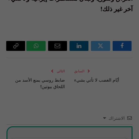
آخر غير ذلك!
فيسبوك
تويتر
لينكدإن
البريد
واتساب
Copy
الإلكتروني
Link
السابق
التالي
أيّام الغضب لا تأتي بشيء
ضابط روسي يمنع الأسد من
اللحاق ببوتين!
الاشتراك