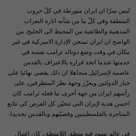
ليس سرّا ان ايران متورطة في كلّ حروب
المنطقة وفي كلّ ما من شأنه اثارة النعرات
المذهبية والطائفية من المحيط الى الخليج. من
الواضح ان ايران تمتحن الإدارة الاميركية في غير
مكان في وقت وضع دونالد ترامب نفسه في
خدمتها عندما اتخذ قراره بالاعتراف بالقدس
عاصمة لإسرائيل متجاهلا ان ذلك يقضي نهائيا على
خيار الدولتين ويعزّز وجهة نظر المتطرفين، على
رأسهم ايران من جهة أخرى. ما فعله ترامب كان
احسن هدية لإيران التي تتحيّن كل الفرص كي تتابع
المتاجرة بالفلسطينيين وقضيّتهم وبالقدس تحديدا.
في عالم يسود فيه منطق اللامنطق، كان اغتيال